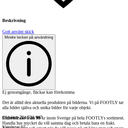
Beskrivning
Gott använt skick
Mindre tecken på användning
Ej genomgånge, fläckar kan förekomma
Det är alltid den aktuella produkten på bilderna. Vi på FOOTLY tar
alla bilder själva och unika bilder för varje objekt.
Objektnr
734 728 967
Enhetsfrakt från 99
kr inom Sverige på hela FOOTLYs sortiment.
Handla hur mycket du vill samma dag och betala bara en frakt.
Visningar
57