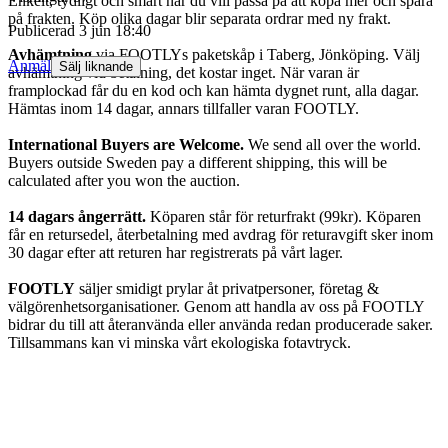
Enkelt, tydligt och smart när du vill passa på att köpa mer och spara
på frakten. Köp olika dagar blir separata ordrar med ny frakt.
Publicerad
3 jun 18:40
Avhämtning
via FOOTLYs paketskåp i Taberg, Jönköping. Välj
Anmäl
Sälj liknande
avhämtning vid betalning, det kostar inget. När varan är
framplockad får du en kod och kan hämta dygnet runt, alla dagar.
Hämtas inom 14 dagar, annars tillfaller varan FOOTLY.
International Buyers are Welcome.
We send all over the world.
Buyers outside Sweden pay a different shipping, this will be
calculated after you won the auction.
14 dagars ångerrätt.
Köparen står för returfrakt (99kr). Köparen
får en retursedel, återbetalning med avdrag för returavgift sker inom
30 dagar efter att returen har registrerats på vårt lager.
FOOTLY
säljer smidigt prylar åt privatpersoner, företag &
välgörenhetsorganisationer. Genom att handla av oss på FOOTLY
bidrar du till att återanvända eller använda redan producerade saker.
Tillsammans kan vi minska vårt ekologiska fotavtryck.