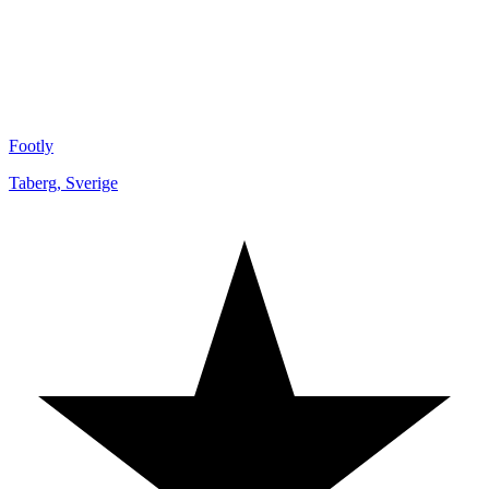
Footly
Taberg
,
Sverige