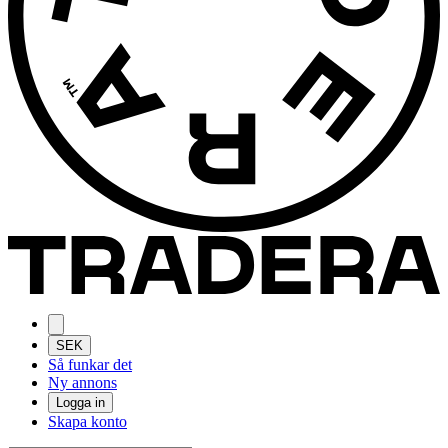
SEK
Så funkar det
Ny annons
Logga in
Skapa konto