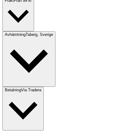
Frakt
Från 99 kr
Avhämtning
Taberg, Sverige
Betalning
Via Tradera