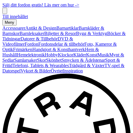
Sälj ditt fordon gratis! Läs mer om hur ->
Till innehållet
Meny
Accessoarer
Antikt & Design
Barnartiklar
Barnkläder &
Barnskor
Barnleksaker
Biljetter & Resor
Bygg & Verktyg
Böcker &
Tidningar
Datorer & Tillbehör
DVD &
Videofilmer
Fordon
Fordonsdelar & tillbehör
Foto, Kameror &
Optik
Frimärken
Handgjort & Konsthantverk
Hem &
Hushåll
Hemelektronik
Hobby
Klockor
Kläder
Konst
Musik
Mynt &
Sedlar
Samlarsaker
Skor
Skönhet
Smycken & Ädelstenar
Sport &
Fritid
Telefoni, Tablets & Wearables
Trädgård & Växter
TV-spel &
Datorspel
Vykort & Bilder
Övrigt
Inspiration