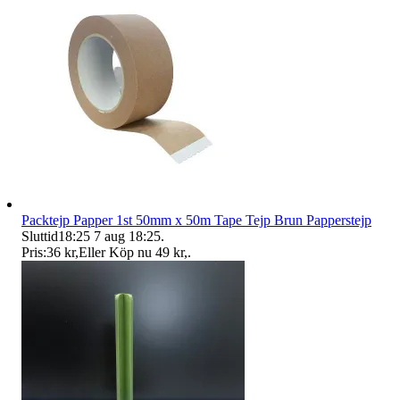
Packtejp Papper 1st 50mm x 50m Tape Tejp Brun Papperstejp
Sluttid
18:25
7 aug 18:25
.
Pris:
36 kr
,
Eller Köp nu
49 kr
,
.