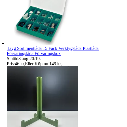
Tayg Sortimentlåda 15 Fack Verktygslåda Plastlåda
Förvaringslåda Förvaringsbox
Sluttid
8 aug 20:19
.
Pris:
46 kr
,
Eller Köp nu
149 kr
,
.