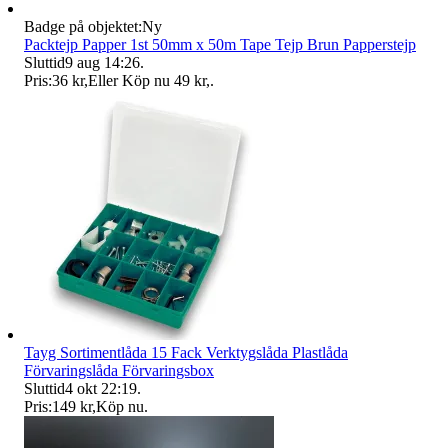
Badge på objektet:
Ny
Packtejp Papper 1st 50mm x 50m Tape Tejp Brun Papperstejp
Sluttid
9 aug 14:26
.
Pris:
36 kr
,
Eller Köp nu
49 kr
,
.
Tayg Sortimentlåda 15 Fack Verktygslåda Plastlåda
Förvaringslåda Förvaringsbox
Sluttid
4 okt 22:19
.
Pris:
149 kr
,
Köp nu
.