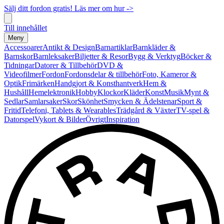
Sälj ditt fordon gratis! Läs mer om hur ->
Till innehållet
Meny
Accessoarer
Antikt & Design
Barnartiklar
Barnkläder &
Barnskor
Barnleksaker
Biljetter & Resor
Bygg & Verktyg
Böcker &
Tidningar
Datorer & Tillbehör
DVD &
Videofilmer
Fordon
Fordonsdelar & tillbehör
Foto, Kameror &
Optik
Frimärken
Handgjort & Konsthantverk
Hem &
Hushåll
Hemelektronik
Hobby
Klockor
Kläder
Konst
Musik
Mynt &
Sedlar
Samlarsaker
Skor
Skönhet
Smycken & Ädelstenar
Sport &
Fritid
Telefoni, Tablets & Wearables
Trädgård & Växter
TV-spel &
Datorspel
Vykort & Bilder
Övrigt
Inspiration