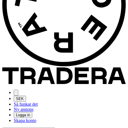
SEK
Så funkar det
Ny annons
Logga in
Skapa konto