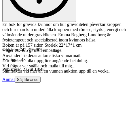
En bok för gravida kvinnor om hur graviditeten påverkar kroppen
och hur man kan underhålla kroppen med rörelse, styrka, energi och
välmående under graviditeten. Emma Regberg Lundborg är
fysioterapeut och specialiserad inom kvinnors hälsa.
Boken är på 157 sidor. Storlek 22*17*1 cm
Objektnr
742 316 905
Väger ca: 425 gr utan emballage.
Använder Traderas automatiska vinnarmail.
Visningar
43
Där finner ni alla uppgifter angående betalning.
Vid frågor var snälla och maila till mig....
Publicerad
27 jul 18:48
Samfraktar vid mer än en vunnen auktion upp till en vecka.
Anmäl
Sälj liknande