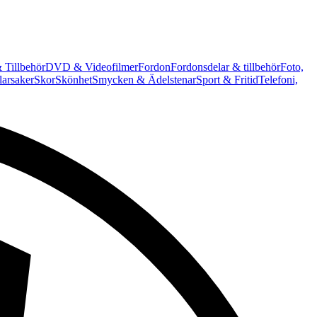
 Tillbehör
DVD & Videofilmer
Fordon
Fordonsdelar & tillbehör
Foto,
arsaker
Skor
Skönhet
Smycken & Ädelstenar
Sport & Fritid
Telefoni,