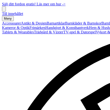
Sälj ditt fordon gratis! Läs mer om hur ->
Till innehållet
Meny
Accessoarer
Antikt & Design
Barnartiklar
Barnkläder & Barnskor
Barnl
Kameror & Optik
Frimärken
Handgjort & Konsthantverk
Hem & Hushå
Tablets & Wearables
Trädgård & Växter
TV-spel & Datorspel
Vykort &