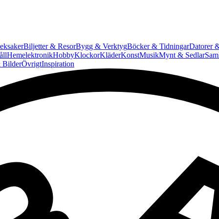
eksaker
Biljetter & Resor
Bygg & Verktyg
Böcker & Tidningar
Datorer &
ll
Hemelektronik
Hobby
Klockor
Kläder
Konst
Musik
Mynt & Sedlar
Saml
 Bilder
Övrigt
Inspiration