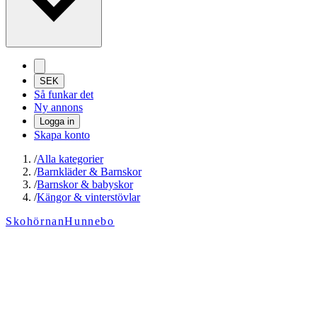
SEK
Så funkar det
Ny annons
Logga in
Skapa konto
/
Alla kategorier
/
Barnkläder & Barnskor
/
Barnskor & babyskor
/
Kängor & vinterstövlar
SkohörnanHunnebo