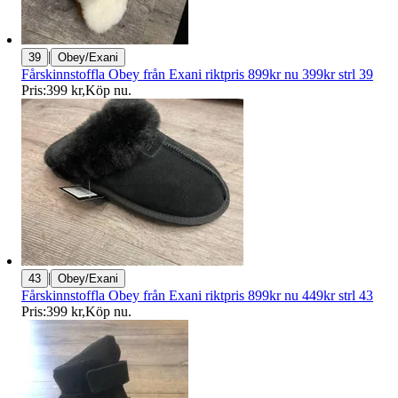
|
39
Obey/Exani
Fårskinnstoffla Obey från Exani riktpris 899kr nu 399kr strl 39
Pris:
399 kr
,
Köp nu
.
|
43
Obey/Exani
Fårskinnstoffla Obey från Exani riktpris 899kr nu 449kr strl 43
Pris:
399 kr
,
Köp nu
.