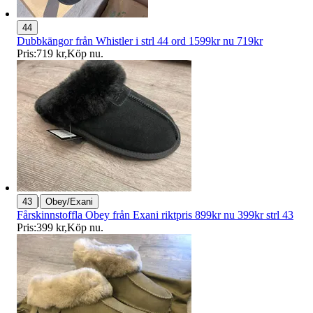
44
Dubbkängor från Whistler i strl 44 ord 1599kr nu 719kr
Pris:
719 kr
,
Köp nu
.
|
43
Obey/Exani
Fårskinnstoffla Obey från Exani riktpris 899kr nu 399kr strl 43
Pris:
399 kr
,
Köp nu
.