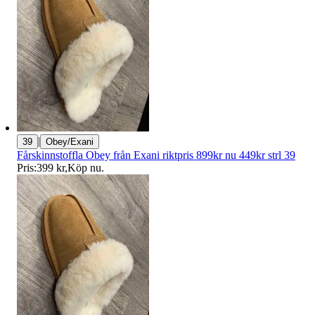
|
39
Obey/Exani
Fårskinnstoffla Obey från Exani riktpris 899kr nu 449kr strl 39
Pris:
399 kr
,
Köp nu
.