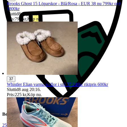
Brooks Ghost 15 Löparskor - Blå/Rosa - EUR 38 nu 799kr ord
1800kr
Sluttid
8 aug 20:15
.
Pris:
799 kr
,
Köp nu
.
37
Whistler Elian varma tofflor i strl 37 249kr riktpris 600kr
Sluttid
8 aug 20:16
.
Pris:
225 kr
,
Köp nu
.
Beskrivning
25
|