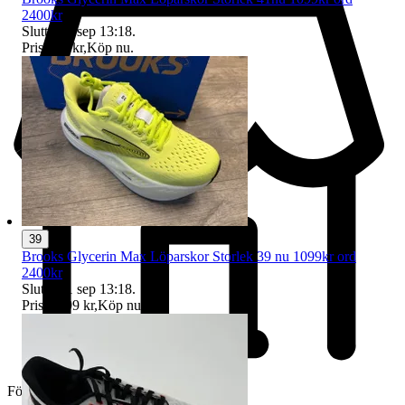
2400kr
Sluttid
21 sep 13:18
.
Pris:
990 kr
,
Köp nu
.
39
Brooks Glycerin Max Löparskor Storlek 39 nu 1099kr ord
2400kr
Sluttid
21 sep 13:18
.
Pris:
1 099 kr
,
Köp nu
.
Företag