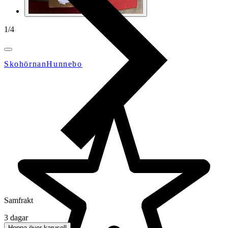
1
/
4
SkohörnanHunnebo
Samfrakt
3 dagar
Hoppa över karusell