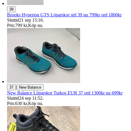
39
Brooks Hyperion GTS Löparskor strl 39 nu 799kr ord 1800kr
Sluttid
21 sep 15:16
.
Pris:
799 kr
,
Köp nu
.
|
37
New Balance
New Balance Löparskor Turkos EUR 37 ord 1300kr nu 699kr
Sluttid
24 sep 11:52
.
Pris:
630 kr
,
Köp nu
.