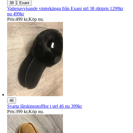
|
38
Exani
Vattenavvisande vinterkänga från Exani strl 38 riktpris 1299kr
nu 499kr
Pris:
499 kr
,
Köp nu
.
46
Svarta fårskinnstofflor i strl 46 nu 399kr
Pris:
399 kr
,
Köp nu
.