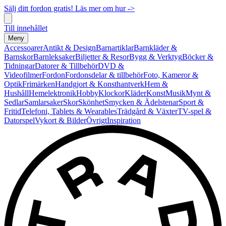
Sälj ditt fordon gratis! Läs mer om hur ->
Till innehållet
Meny
Accessoarer
Antikt & Design
Barnartiklar
Barnkläder &
Barnskor
Barnleksaker
Biljetter & Resor
Bygg & Verktyg
Böcker &
Tidningar
Datorer & Tillbehör
DVD &
Videofilmer
Fordon
Fordonsdelar & tillbehör
Foto, Kameror &
Optik
Frimärken
Handgjort & Konsthantverk
Hem &
Hushåll
Hemelektronik
Hobby
Klockor
Kläder
Konst
Musik
Mynt &
Sedlar
Samlarsaker
Skor
Skönhet
Smycken & Ädelstenar
Sport &
Fritid
Telefoni, Tablets & Wearables
Trädgård & Växter
TV-spel &
Datorspel
Vykort & Bilder
Övrigt
Inspiration