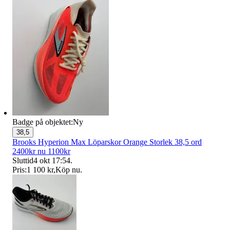
Badge på objektet:
Ny
38,5
Brooks Hyperion Max Löparskor Orange Storlek 38,5 ord
2400kr nu 1100kr
Sluttid
4 okt 17:54
.
Pris:
1 100 kr
,
Köp nu
.