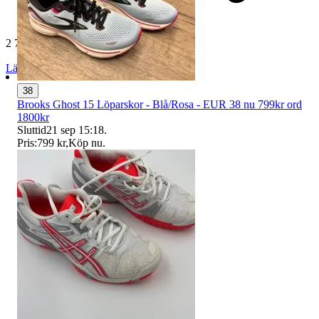
2 730 omdömen
Läs omdömen
Följ
38
Brooks Ghost 15 Löparskor - Blå/Rosa - EUR 38 nu 799kr ord
1800kr
Sluttid
21 sep 15:18
.
Pris:
799 kr
,
Köp nu
.