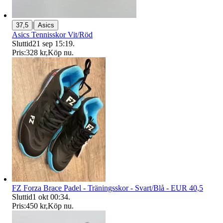
|
37,5
Asics
Asics Tennisskor Vit/Röd
Sluttid
21 sep 15:19
.
Pris:
328 kr
,
Köp nu
.
FZ Forza Brace Padel - Träningsskor - Svart/Blå - EUR 40,5
Sluttid
1 okt 00:34
.
Pris:
450 kr
,
Köp nu
.