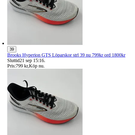
39
Brooks Hyperion GTS Löparskor strl 39 nu 799kr ord 1800kr
Sluttid
21 sep 15:16
.
Pris:
799 kr
,
Köp nu
.