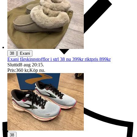
|
38
Exani
Exani fårskinnstofflor i strl 38 nu 399kr riktpris 899kr
Sluttid
8 aug 20:15
.
Pris:
360 kr
,
Köp nu
.
Ersättning om du inte får din vara
38