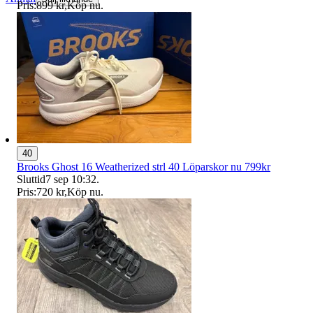
Pris:
899 kr
,
Köp nu
.
40
Brooks Ghost 16 Weatherized strl 40 Löparskor nu 799kr
Sluttid
7 sep 10:32
.
Pris:
720 kr
,
Köp nu
.