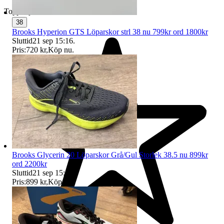
Toppsäljare
38
Brooks Hyperion GTS Löparskor strl 38 nu 799kr ord 1800kr
Sluttid
21 sep 15:16
.
Pris:
720 kr
,
Köp nu
.
Brooks Glycerin 20 Löparskor Grå/Gul Storlek 38.5 nu 899kr
ord 2200kr
Sluttid
21 sep 15:17
.
Pris:
899 kr
,
Köp nu
.