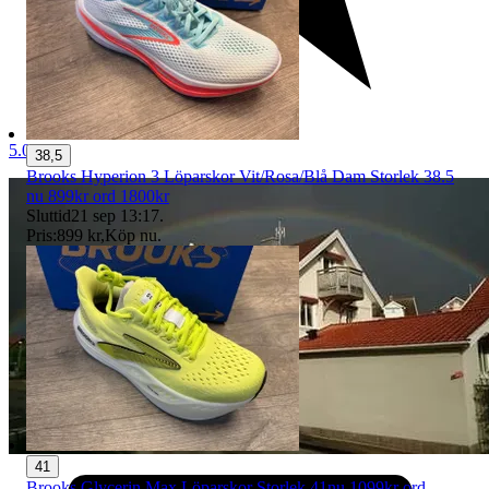
5.0
38,5
Brooks Hyperion 3 Löparskor Vit/Rosa/Blå Dam Storlek 38.5
nu 899kr ord 1800kr
Sluttid
21 sep 13:17
.
Pris:
899 kr
,
Köp nu
.
41
Brooks Glycerin Max Löparskor Storlek 41nu 1099kr ord