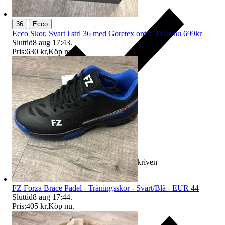
|
36
Ecco
Ecco Skor, Svart i strl 36 med Goretex ord 1500kr nu 699kr
Sluttid
8 aug 17:43
.
Pris:
630 kr
,
Köp nu
.
Ersättning om varan inte är som beskriven
FZ Forza Brace Padel - Träningsskor - Svart/Blå - EUR 44
Sluttid
8 aug 17:44
.
Pris:
405 kr
,
Köp nu
.