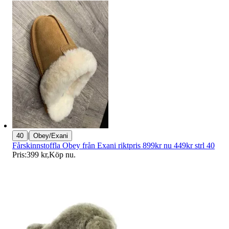
|
40
Obey/Exani
Fårskinnstoffla Obey från Exani riktpris 899kr nu 449kr strl 40
Pris:
399 kr
,
Köp nu
.