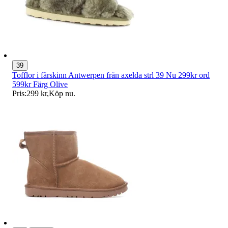
39
Tofflor i fårskinn Antwerpen från axelda strl 39 Nu 299kr ord
599kr Färg Olive
Pris:
299 kr
,
Köp nu
.