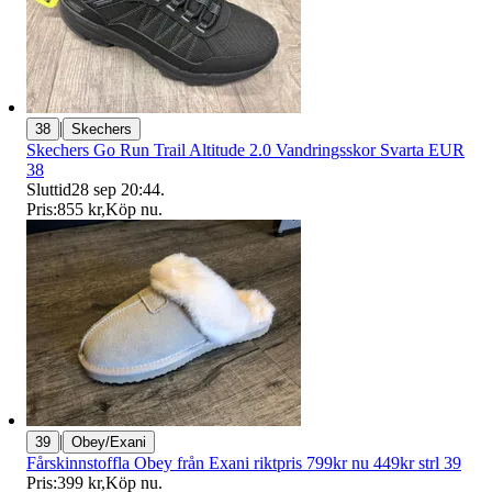
|
38
Skechers
Skechers Go Run Trail Altitude 2.0 Vandringsskor Svarta EUR
38
Sluttid
28 sep 20:44
.
Pris:
855 kr
,
Köp nu
.
|
39
Obey/Exani
Fårskinnstoffla Obey från Exani riktpris 799kr nu 449kr strl 39
Pris:
399 kr
,
Köp nu
.