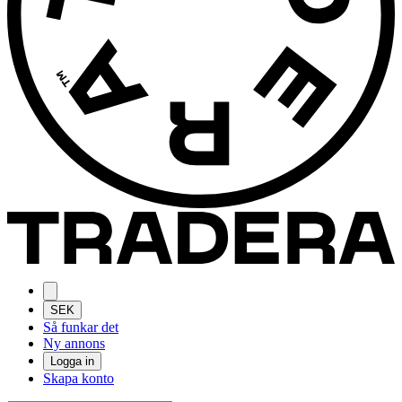
SEK
Så funkar det
Ny annons
Logga in
Skapa konto