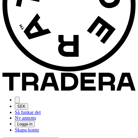
SEK
Så funkar det
Ny annons
Logga in
Skapa konto