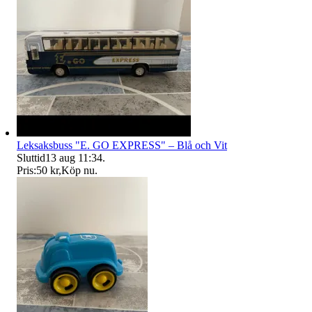
Leksaksbuss "E. GO EXPRESS" – Blå och Vit
Sluttid
13 aug 11:34
.
Pris:
50 kr
,
Köp nu
.