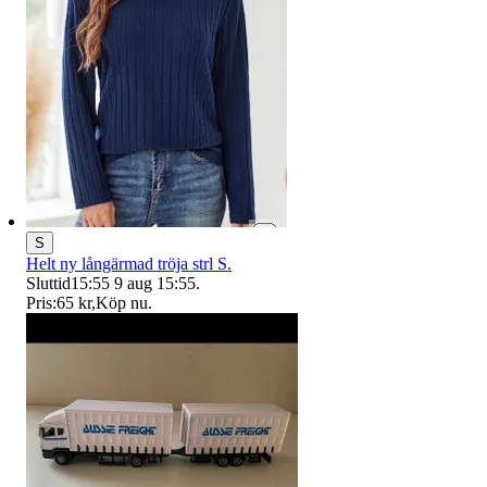
S
Helt ny långärmad tröja strl S.
Sluttid
15:55
9 aug 15:55
.
Pris:
65 kr
,
Köp nu
.