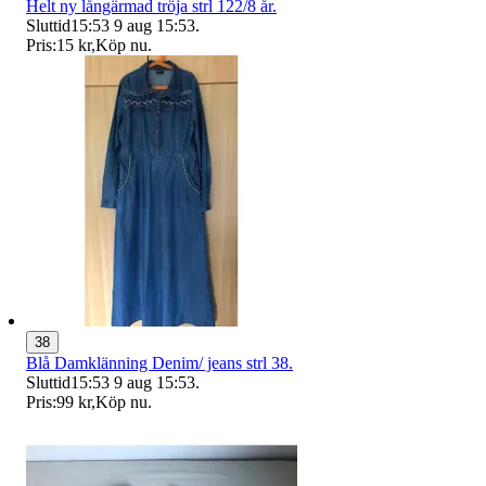
Helt ny långärmad tröja strl 122/8 år.
Sluttid
15:53
9 aug 15:53
.
Pris:
15 kr
,
Köp nu
.
38
Blå Damklänning Denim/ jeans strl 38.
Sluttid
15:53
9 aug 15:53
.
Pris:
99 kr
,
Köp nu
.