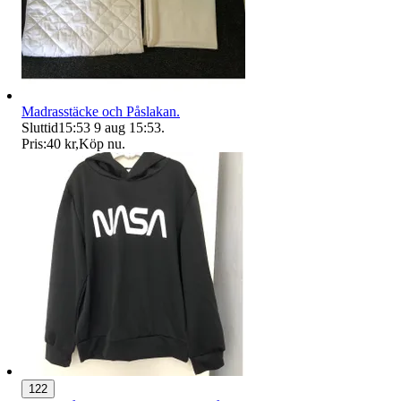
Madrasstäcke och Påslakan.
Sluttid
15:53
9 aug 15:53
.
Pris:
40 kr
,
Köp nu
.
122