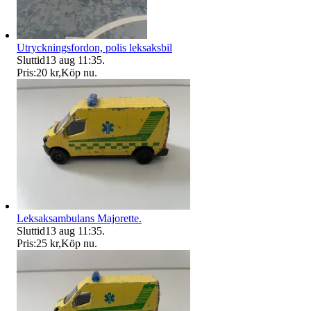
Utryckningsfordon, polis leksaksbil
Sluttid
13 aug 11:35
.
Pris:
20 kr
,
Köp nu
.
Leksaksambulans Majorette.
Sluttid
13 aug 11:35
.
Pris:
25 kr
,
Köp nu
.