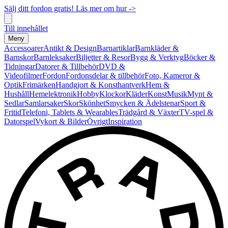
Sälj ditt fordon gratis! Läs mer om hur ->
Till innehållet
Meny
Accessoarer
Antikt & Design
Barnartiklar
Barnkläder &
Barnskor
Barnleksaker
Biljetter & Resor
Bygg & Verktyg
Böcker &
Tidningar
Datorer & Tillbehör
DVD &
Videofilmer
Fordon
Fordonsdelar & tillbehör
Foto, Kameror &
Optik
Frimärken
Handgjort & Konsthantverk
Hem &
Hushåll
Hemelektronik
Hobby
Klockor
Kläder
Konst
Musik
Mynt &
Sedlar
Samlarsaker
Skor
Skönhet
Smycken & Ädelstenar
Sport &
Fritid
Telefoni, Tablets & Wearables
Trädgård & Växter
TV-spel &
Datorspel
Vykort & Bilder
Övrigt
Inspiration