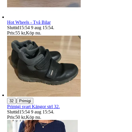
Hot Wheels - Två Bilar
Sluttid
15:54
9 aug 15:54
.
Pris:
55 kr
,
Köp nu
.
|
32
Primigi
Primigi svart Kängor strl 32.
Sluttid
15:54
9 aug 15:54
.
Pris:
50 kr
,
Köp nu
.