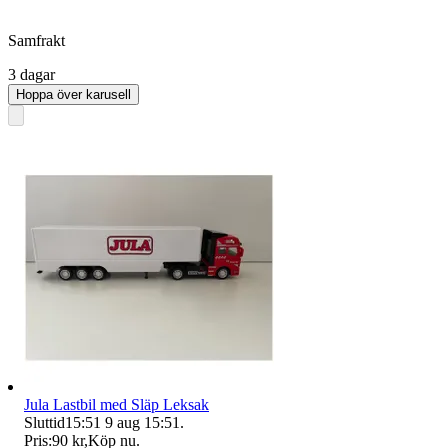
Samfrakt
3 dagar
Hoppa över karusell
Jula Lastbil med Släp Leksak
Sluttid
15:51
9 aug 15:51
.
Pris:
90 kr
,
Köp nu
.