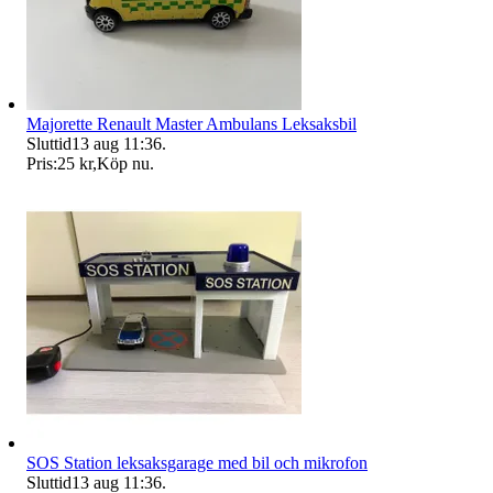
Majorette Renault Master Ambulans Leksaksbil
Sluttid
13 aug 11:36
.
Pris:
25 kr
,
Köp nu
.
SOS Station leksaksgarage med bil och mikrofon
Sluttid
13 aug 11:36
.