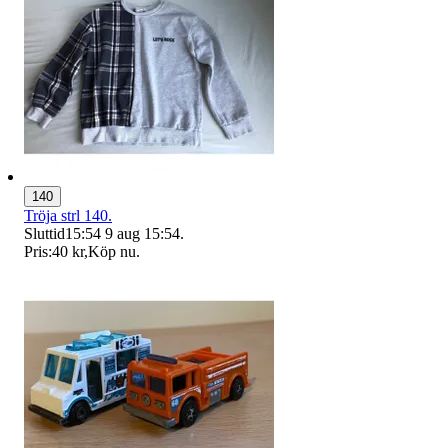
140
Tröja strl 140.
Sluttid
15:54
9 aug 15:54
.
Pris:
40 kr
,
Köp nu
.