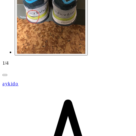
1
/
4
aykido