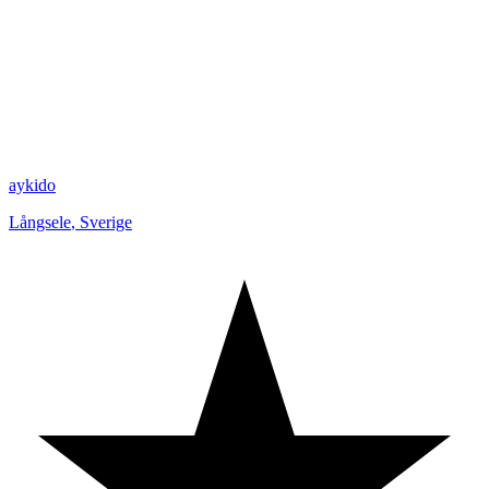
aykido
Långsele
,
Sverige