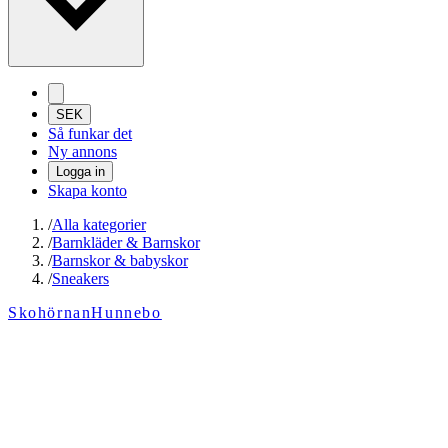
SEK
Så funkar det
Ny annons
Logga in
Skapa konto
/
Alla kategorier
/
Barnkläder & Barnskor
/
Barnskor & babyskor
/
Sneakers
SkohörnanHunnebo