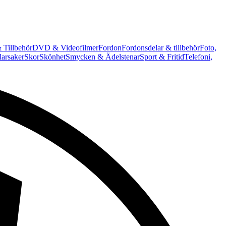
 Tillbehör
DVD & Videofilmer
Fordon
Fordonsdelar & tillbehör
Foto,
arsaker
Skor
Skönhet
Smycken & Ädelstenar
Sport & Fritid
Telefoni,