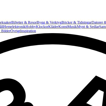
eksaker
Biljetter & Resor
Bygg & Verktyg
Böcker & Tidningar
Datorer &
ll
Hemelektronik
Hobby
Klockor
Kläder
Konst
Musik
Mynt & Sedlar
Saml
 Bilder
Övrigt
Inspiration