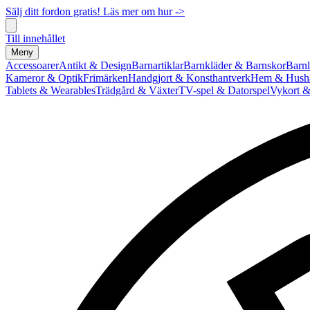
Sälj ditt fordon gratis! Läs mer om hur ->
Till innehållet
Meny
Accessoarer
Antikt & Design
Barnartiklar
Barnkläder & Barnskor
Barnl
Kameror & Optik
Frimärken
Handgjort & Konsthantverk
Hem & Hushå
Tablets & Wearables
Trädgård & Växter
TV-spel & Datorspel
Vykort &