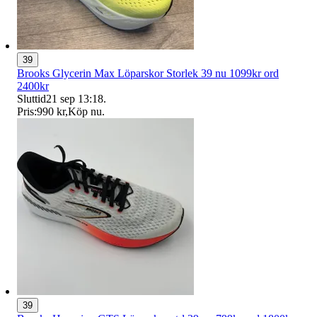
39
Brooks Glycerin Max Löparskor Storlek 39 nu 1099kr ord
2400kr
Sluttid
21 sep 13:18
.
Pris:
990 kr
,
Köp nu
.
39