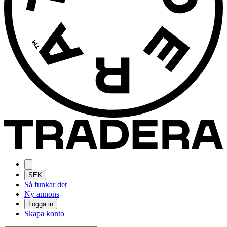
SEK
Så funkar det
Ny annons
Logga in
Skapa konto