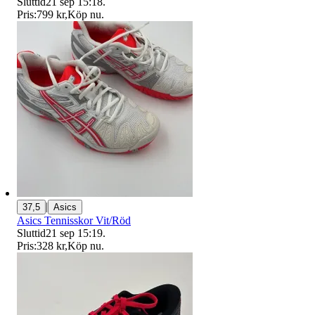
Sluttid
21 sep 15:18
.
Pris:
799 kr
,
Köp nu
.
|
37,5
Asics
Asics Tennisskor Vit/Röd
Sluttid
21 sep 15:19
.
Pris:
328 kr
,
Köp nu
.