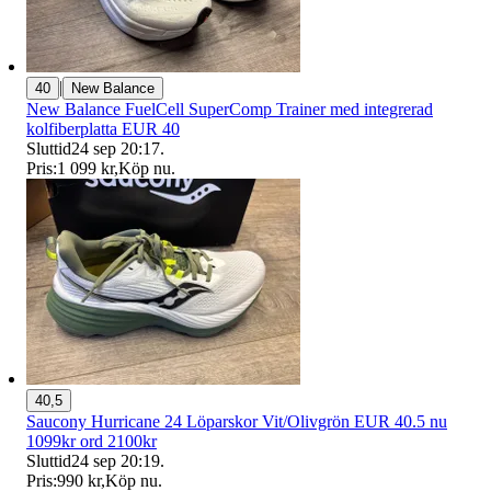
|
40
New Balance
New Balance FuelCell SuperComp Trainer med integrerad
kolfiberplatta EUR 40
Sluttid
24 sep 20:17
.
Pris:
1 099 kr
,
Köp nu
.
40,5
Saucony Hurricane 24 Löparskor Vit/Olivgrön EUR 40.5 nu
1099kr ord 2100kr
Sluttid
24 sep 20:19
.
Pris:
990 kr
,
Köp nu
.