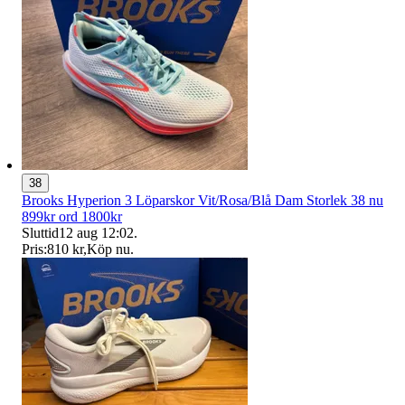
38
Brooks Hyperion 3 Löparskor Vit/Rosa/Blå Dam Storlek 38 nu
899kr ord 1800kr
Sluttid
12 aug 12:02
.
Pris:
810 kr
,
Köp nu
.