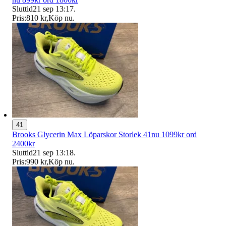
Sluttid
21 sep 13:17
.
Pris:
810 kr
,
Köp nu
.
41
Brooks Glycerin Max Löparskor Storlek 41nu 1099kr ord
2400kr
Sluttid
21 sep 13:18
.
Pris:
990 kr
,
Köp nu
.