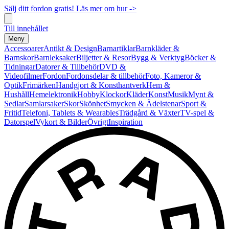
Sälj ditt fordon gratis! Läs mer om hur ->
Till innehållet
Meny
Accessoarer
Antikt & Design
Barnartiklar
Barnkläder &
Barnskor
Barnleksaker
Biljetter & Resor
Bygg & Verktyg
Böcker &
Tidningar
Datorer & Tillbehör
DVD &
Videofilmer
Fordon
Fordonsdelar & tillbehör
Foto, Kameror &
Optik
Frimärken
Handgjort & Konsthantverk
Hem &
Hushåll
Hemelektronik
Hobby
Klockor
Kläder
Konst
Musik
Mynt &
Sedlar
Samlarsaker
Skor
Skönhet
Smycken & Ädelstenar
Sport &
Fritid
Telefoni, Tablets & Wearables
Trädgård & Växter
TV-spel &
Datorspel
Vykort & Bilder
Övrigt
Inspiration