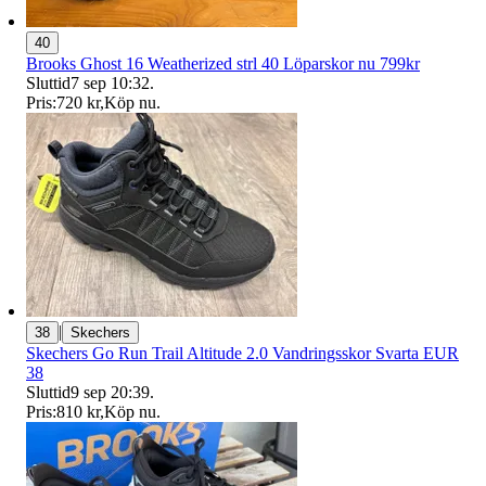
40
Brooks Ghost 16 Weatherized strl 40 Löparskor nu 799kr
Sluttid
7 sep 10:32
.
Pris:
720 kr
,
Köp nu
.
|
38
Skechers
Skechers Go Run Trail Altitude 2.0 Vandringsskor Svarta EUR
38
Sluttid
9 sep 20:39
.
Pris:
810 kr
,
Köp nu
.