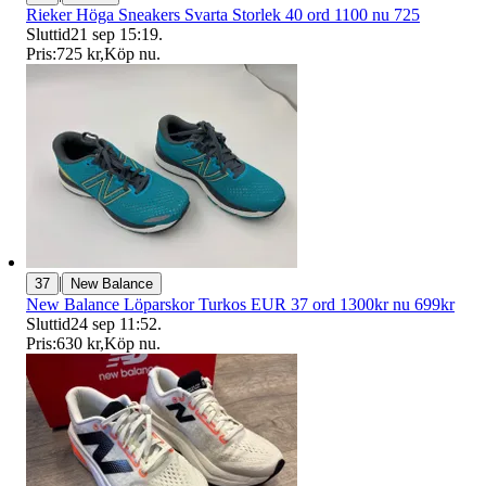
Rieker Höga Sneakers Svarta Storlek 40 ord 1100 nu 725
Sluttid
21 sep 15:19
.
Pris:
725 kr
,
Köp nu
.
|
37
New Balance
New Balance Löparskor Turkos EUR 37 ord 1300kr nu 699kr
Sluttid
24 sep 11:52
.
Pris:
630 kr
,
Köp nu
.