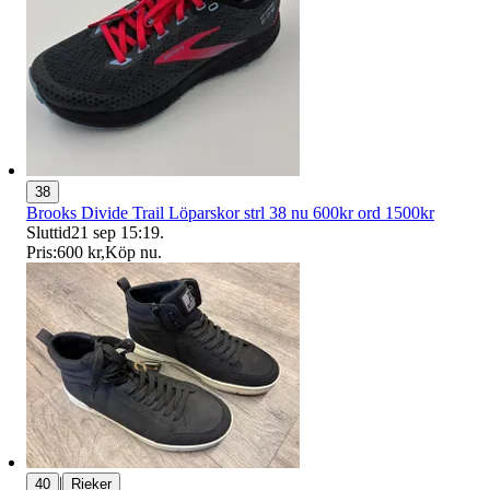
38
Brooks Divide Trail Löparskor strl 38 nu 600kr ord 1500kr
Sluttid
21 sep 15:19
.
Pris:
600 kr
,
Köp nu
.
|
40
Rieker