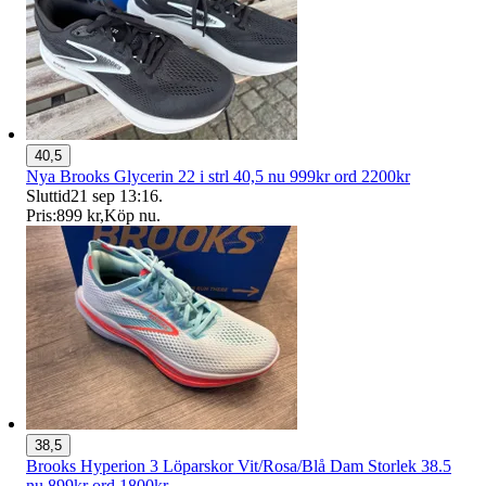
40,5
Nya Brooks Glycerin 22 i strl 40,5 nu 999kr ord 2200kr
Sluttid
21 sep 13:16
.
Pris:
899 kr
,
Köp nu
.
38,5
Brooks Hyperion 3 Löparskor Vit/Rosa/Blå Dam Storlek 38.5
nu 899kr ord 1800kr