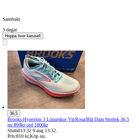
Samfrakt
3 dagar
Hoppa över karusell
36,5
Brooks Hyperion 3 Löparskor Vit/Rosa/Blå Dam Storlek 36,5
nu 899kr ord 1800kr
Sluttid
13:32
9 aug 13:32
.
Pris:
810 kr
,
Köp nu
.