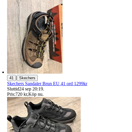
|
41
Skechers
Skechers Sandaler Brun EU 41 ord 1299kr
Sluttid
24 sep 20:19
.
Pris:
720 kr
,
Köp nu
.