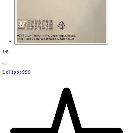
1
/
8
Lollipop999