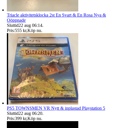
Triacle aktivitetsklocka 2st En Svart & En Rosa Nya &
Oöppnade
Sluttid
22 aug 06:14
.
Pris:
555 kr
,
Köp nu
.
PS5 TOWNSMEN VR Nytt & inplastad Playstation 5
Sluttid
22 aug 06:20
.
Pris:
399 kr
,
Köp nu
.