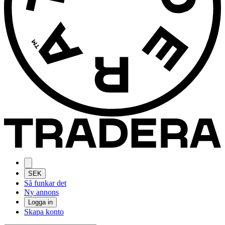
SEK
Så funkar det
Ny annons
Logga in
Skapa konto