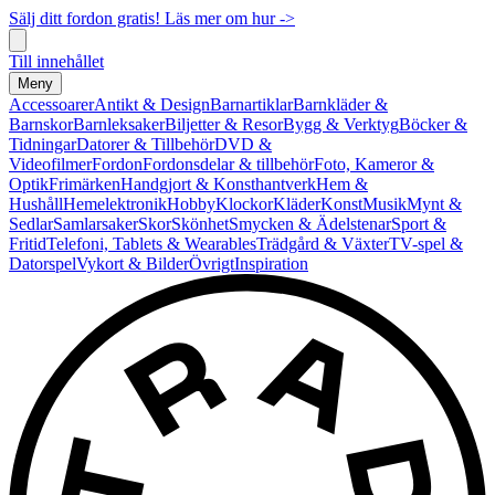
Sälj ditt fordon gratis! Läs mer om hur ->
Till innehållet
Meny
Accessoarer
Antikt & Design
Barnartiklar
Barnkläder &
Barnskor
Barnleksaker
Biljetter & Resor
Bygg & Verktyg
Böcker &
Tidningar
Datorer & Tillbehör
DVD &
Videofilmer
Fordon
Fordonsdelar & tillbehör
Foto, Kameror &
Optik
Frimärken
Handgjort & Konsthantverk
Hem &
Hushåll
Hemelektronik
Hobby
Klockor
Kläder
Konst
Musik
Mynt &
Sedlar
Samlarsaker
Skor
Skönhet
Smycken & Ädelstenar
Sport &
Fritid
Telefoni, Tablets & Wearables
Trädgård & Växter
TV-spel &
Datorspel
Vykort & Bilder
Övrigt
Inspiration