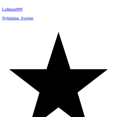
Lollipop999
Nyköping
,
Sverige