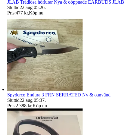
JLAB Trådlösa hörlurar Nya & oöppnade EARBUDS JLAB
Sluttid
22 aug 05:26
.
Pris:
477 kr
,
Köp nu
.
Spyderco Endura 3 FRN SERRATED Ny & oanvänd
Sluttid
22 aug 05:37
.
Pris:
2 388 kr
,
Köp nu
.