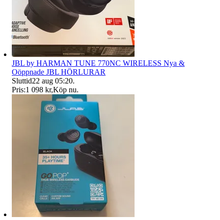
JBL by HARMAN TUNE 770NC WIRELESS Nya &
Oöppnade JBL HÖRLURAR
Sluttid
22 aug 05:20
.
Pris:
1 098 kr
,
Köp nu
.