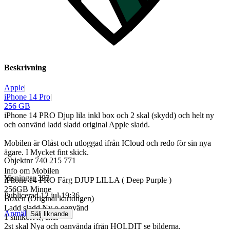
Beskrivning
Apple
|
iPhone 14 Pro
|
256 GB
iPhone 14 PRO Djup lila inkl box och 2 skal (skydd) och helt ny
och oanvänd ladd sladd original Apple sladd.
Mobilen är Olåst och utloggad ifrån ICloud och redo för sin nya
ägare. I Mycket fint skick.
Objektnr
740 215 771
Info om Mobilen
Visningar
393
iPhone 14 PRO Färg DJUP LILLA ( Deep Purple )
256GB Minne
Publicerad
12 jul 19:36
Boxen (Original kartongen)
Ladd sladd Ny o oanvänd
Anmäl
Sälj liknande
1 simkort nyckel
2st skal Nya och oanvända ifrån HOLDIT se bilderna.