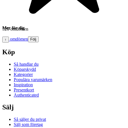
Mer för dig
526 omdömen
Läs omdömen
Följ
↑
Köp
Så handlar du
Köparskydd
Kategorier
Populära varumärken
Inspiration
Presentkort
Authenticated
Sälj
Så säljer du privat
Sälj som företag