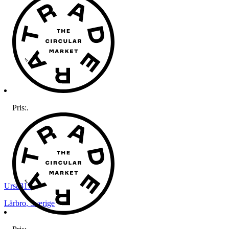
Pris:
.
Ursa317
Lärbro
,
Sverige