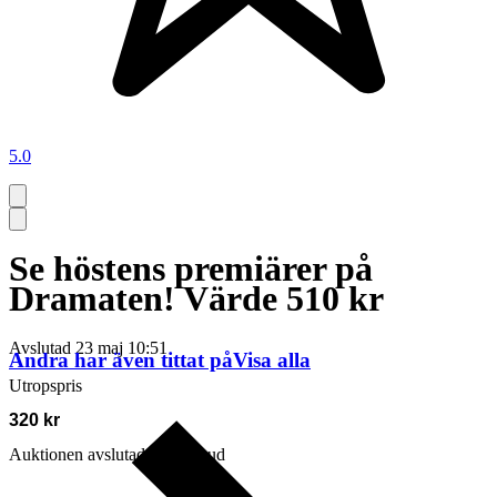
5.0
Se höstens premiärer på
Dramaten! Värde 510 kr
Avslutad
23 maj 10:51
Andra har även tittat på
Visa alla
Utropspris
320 kr
Auktionen avslutades utan bud