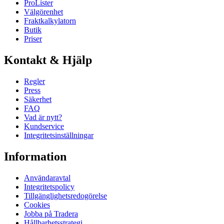
ProLister
Välgörenhet
Fraktkalkylatorn
Butik
Priser
Kontakt & Hjälp
Regler
Press
Säkerhet
FAQ
Vad är nytt?
Kundservice
Integritetsinställningar
Information
Användaravtal
Integritetspolicy
Tillgänglighetsredogörelse
Cookies
Jobba på Tradera
Hållbarhetsstrategi