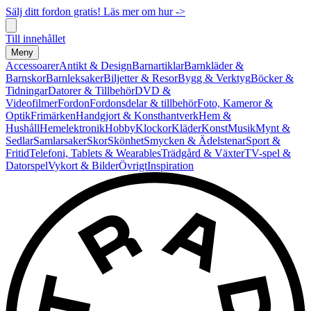
Sälj ditt fordon gratis! Läs mer om hur ->
Till innehållet
Meny
Accessoarer
Antikt & Design
Barnartiklar
Barnkläder &
Barnskor
Barnleksaker
Biljetter & Resor
Bygg & Verktyg
Böcker &
Tidningar
Datorer & Tillbehör
DVD &
Videofilmer
Fordon
Fordonsdelar & tillbehör
Foto, Kameror &
Optik
Frimärken
Handgjort & Konsthantverk
Hem &
Hushåll
Hemelektronik
Hobby
Klockor
Kläder
Konst
Musik
Mynt &
Sedlar
Samlarsaker
Skor
Skönhet
Smycken & Ädelstenar
Sport &
Fritid
Telefoni, Tablets & Wearables
Trädgård & Växter
TV-spel &
Datorspel
Vykort & Bilder
Övrigt
Inspiration