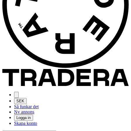
SEK
Så funkar det
Ny annons
Logga in
Skapa konto