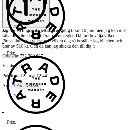
Jag har en tillgodobiljett som är giltig t.o.m 10 juni men jag kan inte
sälja den direkt enligt Dramatens regler. Då får du välja vilken
föreställning du vill se och vilken dag så beställer jag biljetten och
drar av 510 kr. Och då kan jag skicka den till dig :)
Pris:
.
Objektnr
732 780 687
Visningar
81
Publicerad
22 maj 12:44
Anmäl
Sälj liknande
Pris:
.