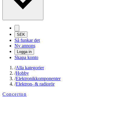
SEK
Så funkar det
Ny annons
Logga in
Skapa konto
/
Alla kategorier
/
Hobby
/
Elektronikkomponenter
/
Elektron- & radiorör
Concerton