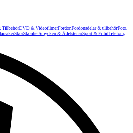
 Tillbehör
DVD & Videofilmer
Fordon
Fordonsdelar & tillbehör
Foto,
arsaker
Skor
Skönhet
Smycken & Ädelstenar
Sport & Fritid
Telefoni,