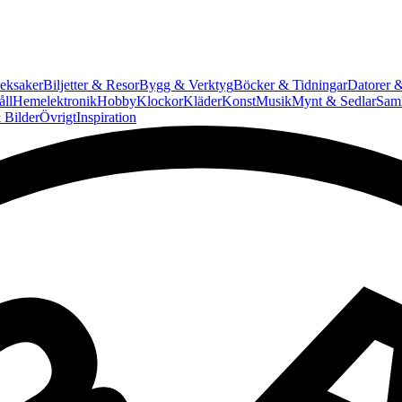
eksaker
Biljetter & Resor
Bygg & Verktyg
Böcker & Tidningar
Datorer &
ll
Hemelektronik
Hobby
Klockor
Kläder
Konst
Musik
Mynt & Sedlar
Saml
 Bilder
Övrigt
Inspiration