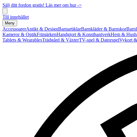
Sälj ditt fordon gratis! Läs mer om hur ->
Till innehållet
Meny
Accessoarer
Antikt & Design
Barnartiklar
Barnkläder & Barnskor
Barnl
Kameror & Optik
Frimärken
Handgjort & Konsthantverk
Hem & Hushå
Tablets & Wearables
Trädgård & Växter
TV-spel & Datorspel
Vykort &