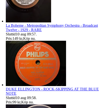
La Boheme - Metropolitan Symphony Orchestra - Broadcast
Twelve - 1929 - RARE
Sluttid
10 aug 09:57
.
Pris:
149 kr
,
Köp nu
.
DUKE ELLINGTON - ROCK-SKIPPING AT THE BLUE
NOTE
Sluttid
10 aug 09:58
.
Pris:
99 kr
,
Köp nu
.