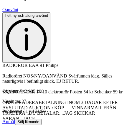
Oanvänt
Helt ny och aldrig använd
RADIORÖR EAA 91 Philips
Radioröret NOS/NY/OANVÄND Svårfunnen idag. Säljes
naturligtvis i befintligt skick. EJ RETUR.
Objektnr
742 985 208
SAMFRAKTAR 1 - 10 elektronrör Posten 54 kr Schenker 59 kr
Visningar
27
OBS ! TRADERABETALNING INOM 3 DAGAR EFTER
AVSLUTAD AUKTION / KÖP. .....VINNARMAIL FRÅN
Publicerad
31 jul 21:50
TRADERA...DU BETALAR....JAG SKICKAR
VARAN...TACK.
Anmäl
Sälj liknande