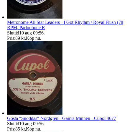
Metronome All Star Leaders - I Got Rhythm / Royal Flush (78
RPM, Parlophone R
Sluttid
10 aug 09:56
.
Pris:
89 kr
,
Köp nu
.
Gösta "Snoddas" Nordgren - Gamla Minnen - Cupol 4677
Sluttid
10 aug 09:56
.
Pris:
85 kr
,
Köp nu
.