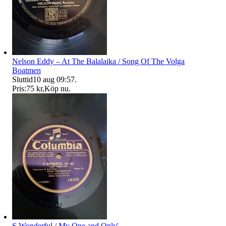
Nelson Eddy – At The Balalaika / Song Of The Volga
Boatmen
Sluttid
10 aug 09:57
.
Pris:
75 kr
,
Köp nu
.
S Wonderful / My One and Only'