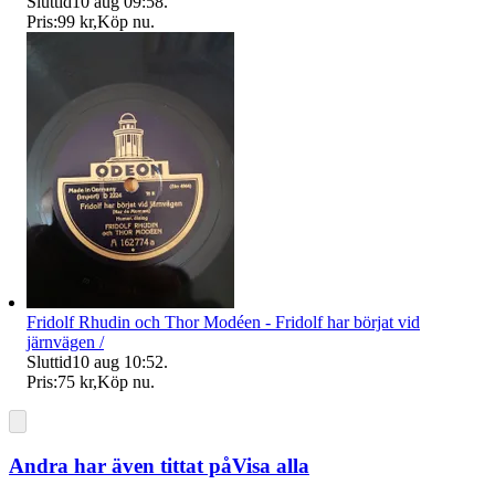
Sluttid
10 aug 09:58
.
Pris:
99 kr
,
Köp nu
.
Fridolf Rhudin och Thor Modéen - Fridolf har börjat vid
järnvägen /
Sluttid
10 aug 10:52
.
Pris:
75 kr
,
Köp nu
.
Andra har även tittat på
Visa alla