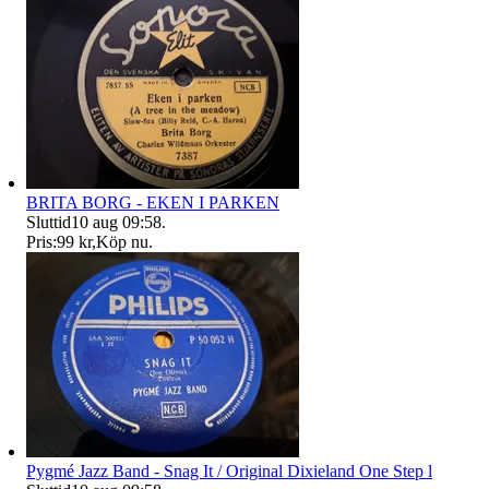
BRITA BORG - EKEN I PARKEN
Sluttid
10 aug 09:58
.
Pris:
99 kr
,
Köp nu
.
Pygmé Jazz Band - Snag It / Original Dixieland One Step l