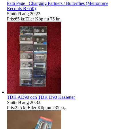
Patti Page - Changing Partners / Butterflies (Metronome
Records B 650)
Sluttid
9 aug 20:22
.
Pris:
65 kr
,
Eller Köp nu
75 kr
,
.
TDK AD90 och TDK D90 Kassetter
Sluttid
9 aug 20:33
.
Pris:
225 kr
,
Eller Köp nu
235 kr
,
.