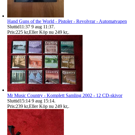
Hand Guns of the World - Pistoler - Revolvrar - Automatvapen
Sluttid
11:37
9 aug 11:37
.
Pris:
225 kr
,
Eller Köp nu
249 kr
,
.
Mr Music Country - Komplett Samling 2002 - 12 CD-skivor
Sluttid
15:14
9 aug 15:14
.
Pris:
239 kr
,
Eller Köp nu
249 kr
,
.