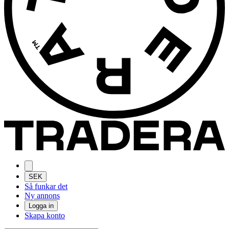
SEK
Så funkar det
Ny annons
Logga in
Skapa konto