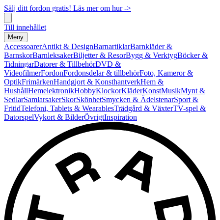
Sälj ditt fordon gratis! Läs mer om hur ->
Till innehållet
Meny
Accessoarer
Antikt & Design
Barnartiklar
Barnkläder &
Barnskor
Barnleksaker
Biljetter & Resor
Bygg & Verktyg
Böcker &
Tidningar
Datorer & Tillbehör
DVD &
Videofilmer
Fordon
Fordonsdelar & tillbehör
Foto, Kameror &
Optik
Frimärken
Handgjort & Konsthantverk
Hem &
Hushåll
Hemelektronik
Hobby
Klockor
Kläder
Konst
Musik
Mynt &
Sedlar
Samlarsaker
Skor
Skönhet
Smycken & Ädelstenar
Sport &
Fritid
Telefoni, Tablets & Wearables
Trädgård & Växter
TV-spel &
Datorspel
Vykort & Bilder
Övrigt
Inspiration