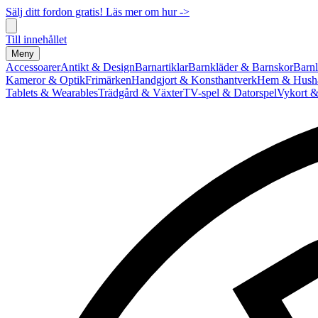
Sälj ditt fordon gratis! Läs mer om hur ->
Till innehållet
Meny
Accessoarer
Antikt & Design
Barnartiklar
Barnkläder & Barnskor
Barnl
Kameror & Optik
Frimärken
Handgjort & Konsthantverk
Hem & Hushå
Tablets & Wearables
Trädgård & Växter
TV-spel & Datorspel
Vykort &