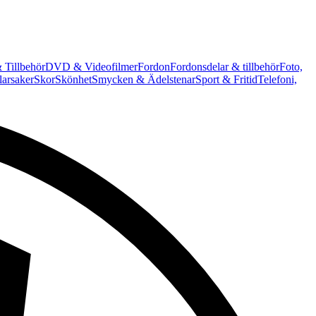
 Tillbehör
DVD & Videofilmer
Fordon
Fordonsdelar & tillbehör
Foto,
arsaker
Skor
Skönhet
Smycken & Ädelstenar
Sport & Fritid
Telefoni,