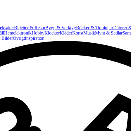
eksaker
Biljetter & Resor
Bygg & Verktyg
Böcker & Tidningar
Datorer &
ll
Hemelektronik
Hobby
Klockor
Kläder
Konst
Musik
Mynt & Sedlar
Saml
 Bilder
Övrigt
Inspiration