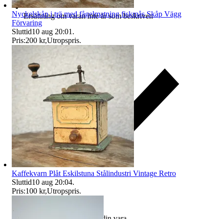
Nyckelskåp i trä med fågelmatning fiskmås Skåp Vägg
Ersättning om varan inte är som beskriven
Förvaring
Sluttid
10 aug 20:01
.
Pris:
200 kr
,
Utropspris
.
Kaffekvarn Plåt Eskilstuna Stålindustri Vintage Retro
Sluttid
10 aug 20:04
.
Pris:
100 kr
,
Utropspris
.
Ersättning om du inte får din vara