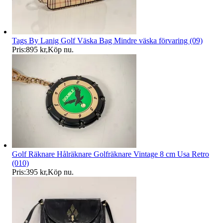
Tags By Lanig Golf Väska Bag Mindre väska förvaring (09)
Pris:
895 kr
,
Köp nu
.
Golf Räknare Hålräknare Golfräknare Vintage 8 cm Usa Retro
(010)
Pris:
395 kr
,
Köp nu
.