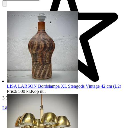
LISA LARSON Bordslampa XL Stengods Vintage 42 cm (L2)
Pris:
6 500 kr
,
Köp nu
.
3 327 omdömen
Läs omdömen
Följ