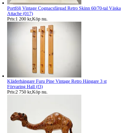
Portfölj Vintage Cognacsfärgad Retro Skinn 60/70-tal Väska
Attache (017)
Pris:
1 200 kr
,
Köp nu
.
Kläderhängare Furu Pine Vintage Retro Hängare 3 st
Förvaring Hall (f3)
Pris:
2 750 kr
,
Köp nu
.