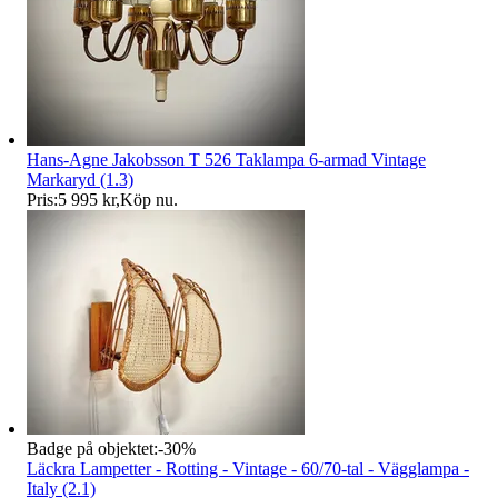
Hans-Agne Jakobsson T 526 Taklampa 6-armad Vintage
Markaryd (1.3)
Pris:
5 995 kr
,
Köp nu
.
Badge på objektet:
-
30
%
Läckra Lampetter - Rotting - Vintage - 60/70-tal - Vägglampa -
Italy (2.1)