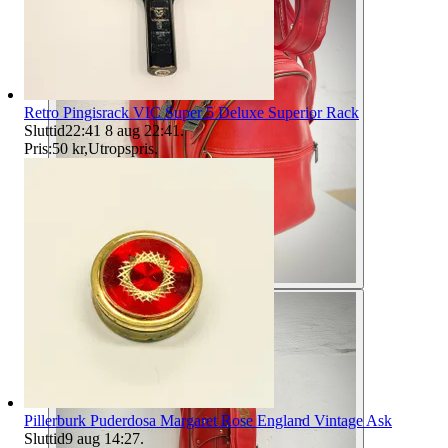
Retro Pingisrack VIC Super 5 Deluxe Superior Rack
Sluttid
22:41
8 aug 22:41
.
Pris:
50 kr
,
Utropspris
.
Pillerburk Puderdosa Margaret Rose England Vintage Ask
Sluttid
9 aug 14:27
.