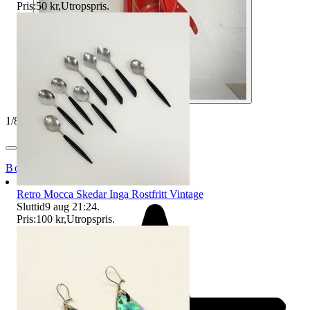
Pris:
50 kr
,
Utropspris
.
1
/
8
Bohagsbyrån
Retro Mocca Skedar Inga Rostfritt Vintage
Sluttid
9 aug 21:24
.
Pris:
100 kr
,
Utropspris
.