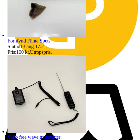
Fornfynd Flinta Spets
Sluttid
13 aug 17:21
.
Pris:
100 kr
,
Utropspris
.
Vello free wave transmitter