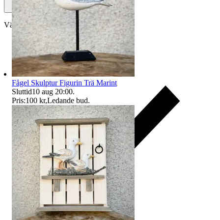
Välj till köparskydd
Fågel Skulptur Figurin Trä Marint
Sluttid
10 aug 20:00
.
Pris:
100 kr
,
Ledande bud
.