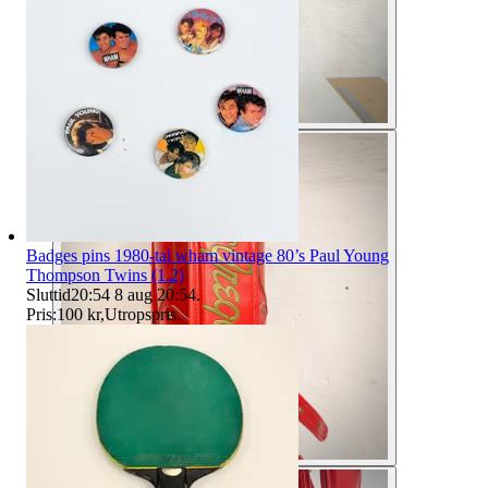
Badges pins 1980-tal wham vintage 80’s Paul Young
Thompson Twins (1.2)
Sluttid
20:54
8 aug 20:54
.
Pris:
100 kr
,
Utropspris
.