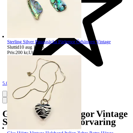
Sterling Silver Pauasnäcka Pärlemor Örhängen Vintage
Sluttid
10 aug 19:20
.
Pris:
200 kr
,
Utropspris
.
5.0
GOLFBAG McGregor Vintage
Skinn Retro Golf Förvaring