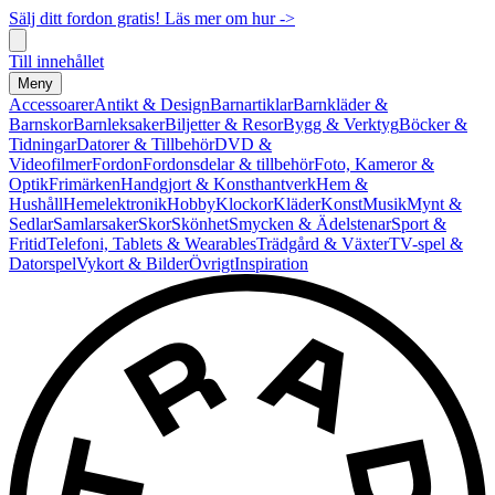
Sälj ditt fordon gratis! Läs mer om hur ->
Till innehållet
Meny
Accessoarer
Antikt & Design
Barnartiklar
Barnkläder &
Barnskor
Barnleksaker
Biljetter & Resor
Bygg & Verktyg
Böcker &
Tidningar
Datorer & Tillbehör
DVD &
Videofilmer
Fordon
Fordonsdelar & tillbehör
Foto, Kameror &
Optik
Frimärken
Handgjort & Konsthantverk
Hem &
Hushåll
Hemelektronik
Hobby
Klockor
Kläder
Konst
Musik
Mynt &
Sedlar
Samlarsaker
Skor
Skönhet
Smycken & Ädelstenar
Sport &
Fritid
Telefoni, Tablets & Wearables
Trädgård & Växter
TV-spel &
Datorspel
Vykort & Bilder
Övrigt
Inspiration