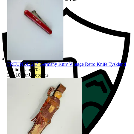
FREUNDE 217 Germany Kniv Vintage Retro Knife Tyskland
Sluttid
10 aug 20:08
.
Pris:
100 kr
,
Utropspris
.