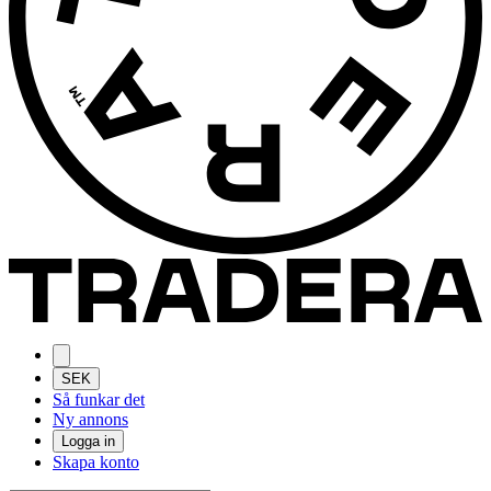
SEK
Så funkar det
Ny annons
Logga in
Skapa konto