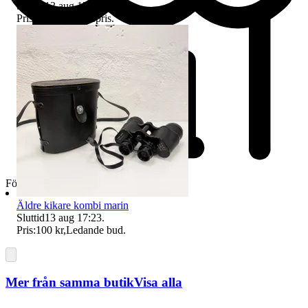
Sluttid
13 aug 17:22
.
Pris:
100 kr
,
Utropspris
.
Företag
Äldre kikare kombi marin
Sluttid
13 aug 17:23
.
Pris:
100 kr
,
Ledande bud
.
Mer från samma butik
Visa alla