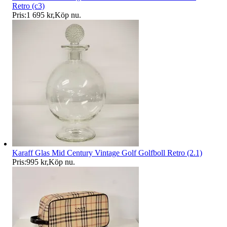
Retro (c3)
Pris:
1 695 kr
,
Köp nu
.
Karaff Glas Mid Century Vintage Golf Golfboll Retro (2.1)
Pris:
995 kr
,
Köp nu
.