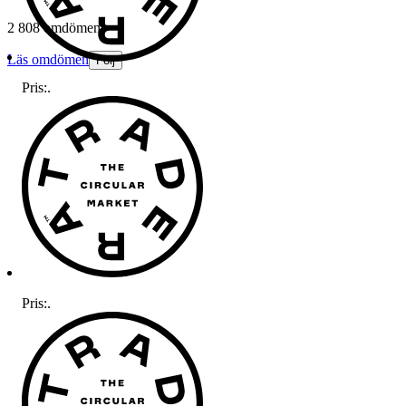
2 808 omdömen
Läs omdömen
Följ
Pris:
.
Pris:
.