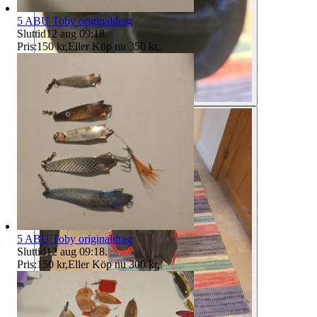
5 ABU Toby originaldrag
Sluttid
12 aug 09:18
.
Pris:
150 kr
,
Eller Köp nu
350 kr
,
.
5 ABU Toby originaldrag
Sluttid
12 aug 09:18
.
Pris:
150 kr
,
Eller Köp nu
300 kr
,
.