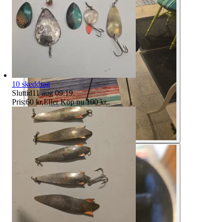
10 skeddrag
Sluttid
11 aug 09:19
.
Pris:
60 kr
,
Eller Köp nu
100 kr
,
.