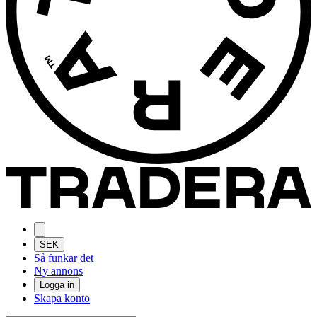
SEK
Så funkar det
Ny annons
Logga in
Skapa konto