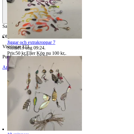
Saknar bärsele
Objektnr
736 175 208
Jiggar och extrakroppar 7
Visningar
223
Sluttid
13 aug 09:24
.
Pris:
50 kr
,
Eller Köp nu
100 kr
,
.
Publicerad
13 jun 17:23
Anmäl
Sälj liknande