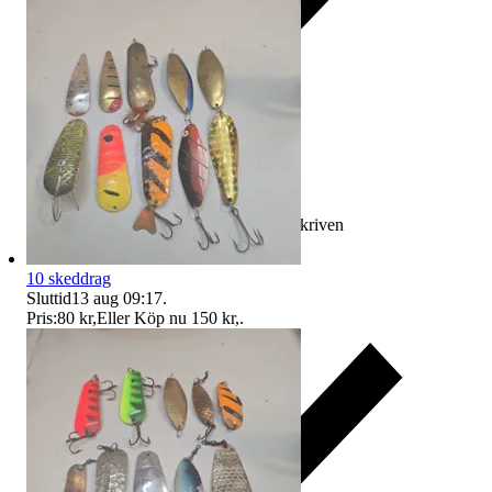
Ersättning om varan inte är som beskriven
10 skeddrag
Sluttid
13 aug 09:17
.
Pris:
80 kr
,
Eller Köp nu
150 kr
,
.