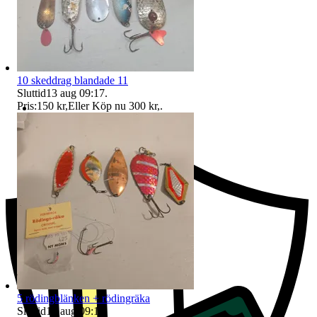
10 skeddrag blandade 11
Sluttid
13 aug 09:17
.
Pris:
150 kr
,
Eller Köp nu
300 kr
,
.
Ersättning om du inte får din vara
5 rödingblänken + rödingräka
Sluttid
13 aug 09:17
.