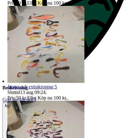
Pris:
50 kr
,
Eller Köp nu
100 kr
,
.
Jiggar och extrakroppar 5
Beskrivning
Sluttid
13 aug 09:24
.
Pris:
50 kr
,
Eller Köp nu
100 kr
,
.
Gott använt skick
Mindre tecken på användning