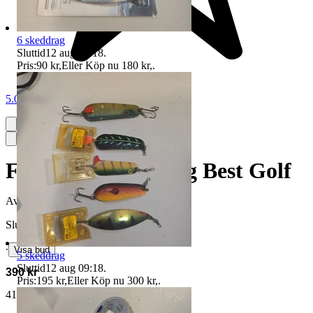
6 skeddrag
Sluttid
12 aug 09:18
.
Pris:
90 kr
,
Eller Köp nu
180 kr
,
.
5.0
Fin lättvikts bärbag Best Golf
Avslutad
26 jun 17:23
Slutpris
∙
Visa bud
5 skeddrag
Sluttid
12 aug 09:18
.
390 kr
Pris:
195 kr
,
Eller Köp nu
300 kr
,
.
412 kr med köparskydd.
Läs mer