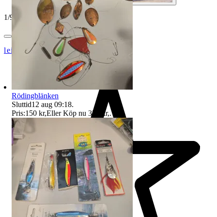
1
/
9
leifivar_2007
Rödingblänken
Sluttid
12 aug 09:18
.
Pris:
150 kr
,
Eller Köp nu
350 kr
,
.