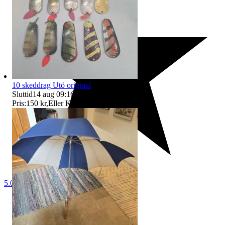
10 skeddrag Utö original
Sluttid
14 aug 09:16
.
Pris:
150 kr
,
Eller Köp nu
300 kr
,
.
5.0