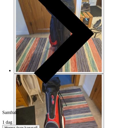
Samfrakt
1 dag
Hoppa över karusell