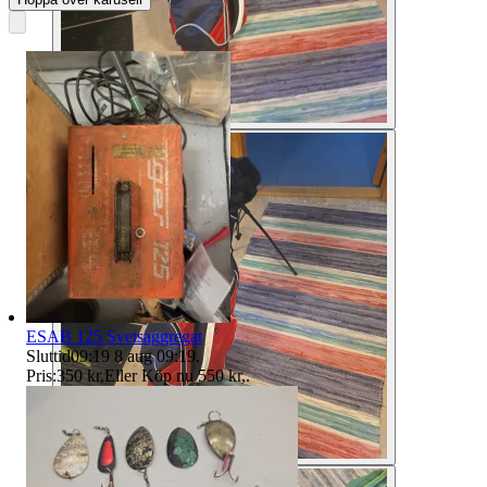
ESAB 125 Svetsaggregat
Sluttid
09:19
8 aug 09:19
.
Pris:
350 kr
,
Eller Köp nu
550 kr
,
.