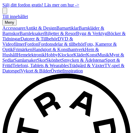
Sälj ditt fordon gratis! Läs mer om hur ->
Till innehållet
Meny
Accessoarer
Antikt & Design
Barnartiklar
Barnkläder &
Barnskor
Barnleksaker
Biljetter & Resor
Bygg & Verktyg
Böcker &
Tidningar
Datorer & Tillbehör
DVD &
Videofilmer
Fordon
Fordonsdelar & tillbehör
Foto, Kameror &
Optik
Frimärken
Handgjort & Konsthantverk
Hem &
Hushåll
Hemelektronik
Hobby
Klockor
Kläder
Konst
Musik
Mynt &
Sedlar
Samlarsaker
Skor
Skönhet
Smycken & Ädelstenar
Sport &
Fritid
Telefoni, Tablets & Wearables
Trädgård & Växter
TV-spel &
Datorspel
Vykort & Bilder
Övrigt
Inspiration