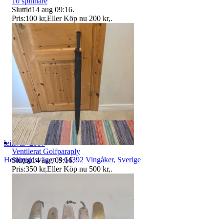
10 spinnare
Sluttid
14 aug 09:16
.
Pris:
100 kr
,
Eller Köp nu
200 kr
,
.
leifivar_2007
Ventilerat Golfparaply
Hembygdsvägen 3 64392 Vingåker
,
Sverige
Sluttid
14 aug 09:16
.
Pris:
350 kr
,
Eller Köp nu
500 kr
,
.