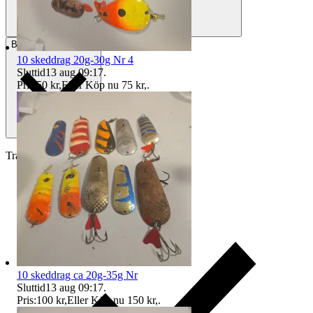
Betalning
Via Tradera
10 skeddrag 20g-30g Nr 4
Sluttid
13 aug 09:17
.
Pris:
50 kr
,
Eller Köp nu
75 kr
,
.
Traderas köparskydd
10 skeddrag ca 20g-35g Nr
Sluttid
13 aug 09:17
.
Pris:
100 kr
,
Eller Köp nu
150 kr
,
.