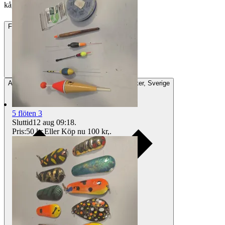
kågw vann auktionen
Frakt
Från 49 kr
Avhämtning
Hembygdsvägen 3 64392 Vingåker, Sverige
5 flöten 3
Sluttid
12 aug 09:18
.
Pris:
50 kr
,
Eller Köp nu
100 kr
,
.