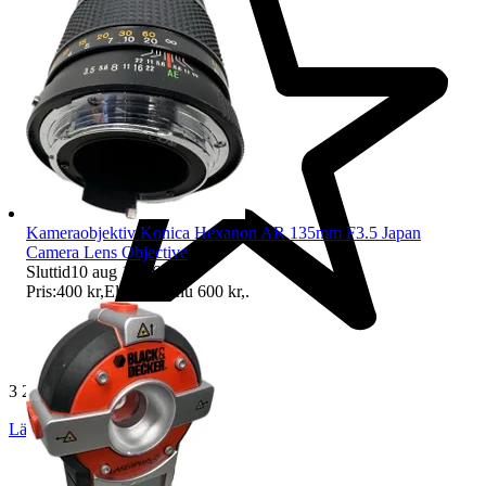
Kameraobjektiv Konica Hexanon AR 135mm F3.5 Japan
Camera Lens Objective
Sluttid
10 aug 15:26
.
Pris:
400 kr
,
Eller Köp nu
600 kr
,
.
3 200 omdömen
Läs omdömen
Följ