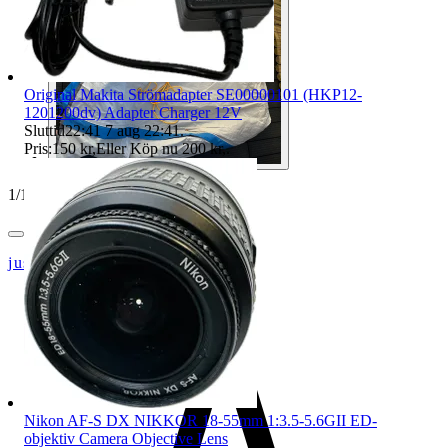
Original Makita Strömadapter SE00000101 (HKP12-
1201200dv) Adapter Charger 12V
Sluttid
22:41
7 aug 22:41
.
Pris:
150 kr
,
Eller Köp nu
200 kr
,
.
1
/
10
justbrowsing
Nikon AF-S DX NIKKOR 18-55mm 1:3.5-5.6GII ED-
objektiv Camera Objective Lens