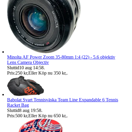
Minolta AF Power Zoom 35-80mm 1:4 (22) - 5.6 objektiv
Lens Camera Objectiv
Sluttid
10 aug 14:58
.
Pris:
250 kr
,
Eller Köp nu
350 kr
,
.
Babolat Svart Tennisväska Team Line Expandable 6 Tennis
Racket Bag
Sluttid
8 aug 19:58
.
Pris:
500 kr
,
Eller Köp nu
650 kr
,
.