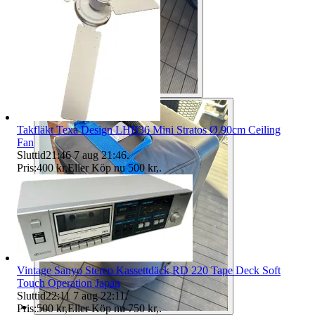
Takfläkt Texa Design LHB36 Mini Stratos Ø 90cm Ceiling
Fan
Sluttid
21:46
7 aug 21:46
.
Pris:
400 kr
,
Eller Köp nu
500 kr
,
.
Vintage Sanyo Stereo Kassettdäck RD 220 Tape Deck Soft
Touch Operation Japan
Sluttid
22:11
7 aug 22:11
.
Pris:
500 kr
,
Eller Köp nu
750 kr
,
.