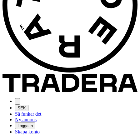
SEK
Så funkar det
Ny annons
Logga in
Skapa konto