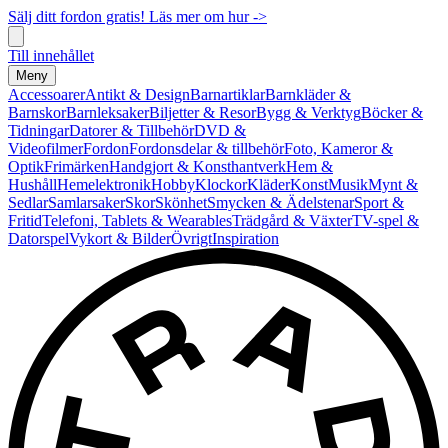
Sälj ditt fordon gratis! Läs mer om hur ->
Till innehållet
Meny
Accessoarer
Antikt & Design
Barnartiklar
Barnkläder &
Barnskor
Barnleksaker
Biljetter & Resor
Bygg & Verktyg
Böcker &
Tidningar
Datorer & Tillbehör
DVD &
Videofilmer
Fordon
Fordonsdelar & tillbehör
Foto, Kameror &
Optik
Frimärken
Handgjort & Konsthantverk
Hem &
Hushåll
Hemelektronik
Hobby
Klockor
Kläder
Konst
Musik
Mynt &
Sedlar
Samlarsaker
Skor
Skönhet
Smycken & Ädelstenar
Sport &
Fritid
Telefoni, Tablets & Wearables
Trädgård & Växter
TV-spel &
Datorspel
Vykort & Bilder
Övrigt
Inspiration