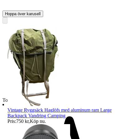
Hoppa över karusell
Toppsäljare
Vintage Ryggsäck Haglöfs med aluminum ram Large
Backpack Vandring Camping
Pris:
750 kr
,
Köp nu
.