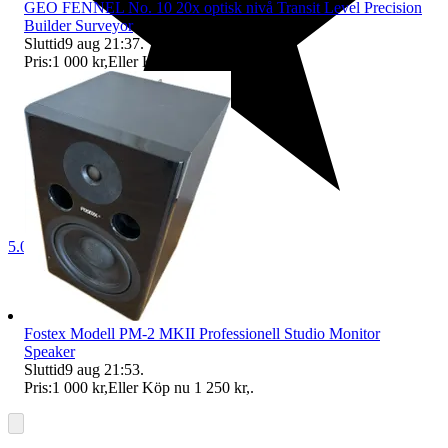
GEO FENNEL No. 10 20x optisk nivå Transit Level Precision
Builder Surveyor
Sluttid
9 aug 21:37
.
Pris:
1 000 kr
,
Eller Köp nu
1 500 kr
,
.
5.0
Fostex Modell PM-2 MKII Professionell Studio Monitor
Speaker
Sluttid
9 aug 21:53
.
Pris:
1 000 kr
,
Eller Köp nu
1 250 kr
,
.