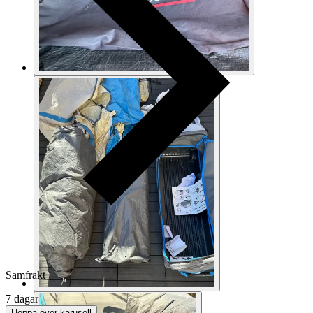
Samfrakt
7 dagar
Hoppa över karusell