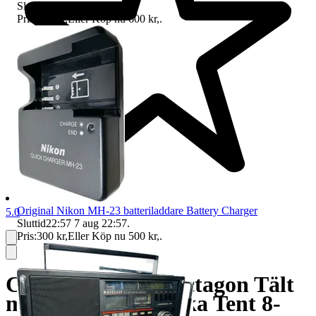
Sluttid
22:52
7 aug 22:52
.
Pris:
500 kr
,
Eller Köp nu
600 kr
,
.
Original Nikon MH-23 batteriladdare Battery Charger
5.0
Sluttid
22:57
7 aug 22:57
.
Pris:
300 kr
,
Eller Köp nu
500 kr
,
.
Coleman Cortes Octagon Tält
med förvaringsväska Tent 8-