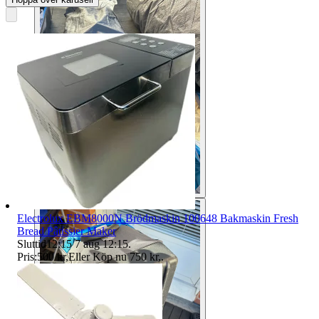
Electrolux EBM8000N Brödmaskin 100648 Bakmaskin Fresh
Bread Pâtissier Maker
Sluttid
12:15
7 aug 12:15
.
Pris:
500 kr
,
Eller Köp nu
750 kr
,
.