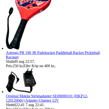
Artengo PR 190 JR Padelracket Paddleball Racket Pickleball
Racquet
Sluttid
9 aug 22:57
.
Pris:
250 kr
,
Eller Köp nu
400 kr
,
.
Original Makita Strömadapter SE00000101 (HKP12-
1201200dv) Adapter Charger 12V
Sluttid
22:41
7 aug 22:41
.