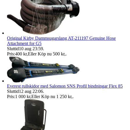
Original Kirby Dammsugarslang AT-211197 Genuine Hose
Attachment for G5
Sluttid
10 aug 23:59
.
Pris:
400 kr
,
Eller Köp nu
500 kr
,
.
Everest rullskidor med Salomon SNS Profil bindningar Flex 85
Sluttid
12 aug 22:06
.
Pris:
1 000 kr
,
Eller Köp nu
1 250 kr
,
.