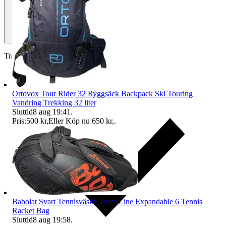
Traderas köparskydd
Ortovox Tour Rider 32 Ryggsäck Backpack Ski Touring
Vandring Trekking 32 liter
Sluttid
8 aug 19:41
.
Pris:
500 kr
,
Eller Köp nu
650 kr
,
.
Babolat Svart Tennisväska Team Line Expandable 6 Tennis
Racket Bag
Sluttid
8 aug 19:58
.