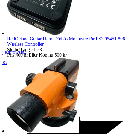
RedOctane Guitar Hero Trådlös Mottagare för PS3 95451.806
Wıreless Controller
Sluttid
9 aug 21:23
.
justbrowsing
Pris:
400 kr
,
Eller Köp nu
500 kr
,
.
Rönninge
,
Sverige