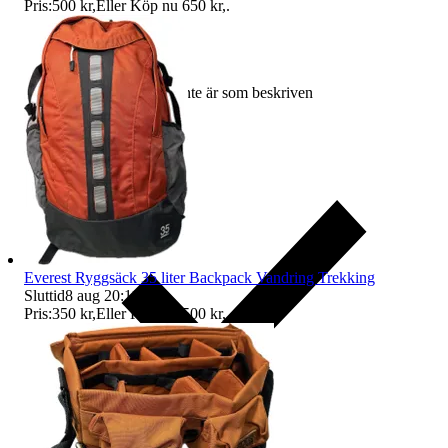
Pris:
500 kr
,
Eller Köp nu
650 kr
,
.
Ersättning om varan inte är som beskriven
Everest Ryggsäck 35 liter Backpack Vandring Trekking
Sluttid
8 aug 20:11
.
Pris:
350 kr
,
Eller Köp nu
500 kr
,
.