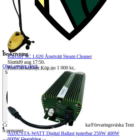
Beskrivning
Kärcher SC 1.020 Ångtvätt Steam Cleaner
Sluttid
9 aug 17:50
.
Okej använt skick
Pris:
750 kr
,
Eller Köp nu
1 000 kr
,
.
Synliga tecken på slitage
Coleman Cortes Octagon Tält med bärväska/Förvaringsväska Tent
8-personer
ADJUSTA-WATT Digital Ballast justerbar 250W 400W
600W Overdrive