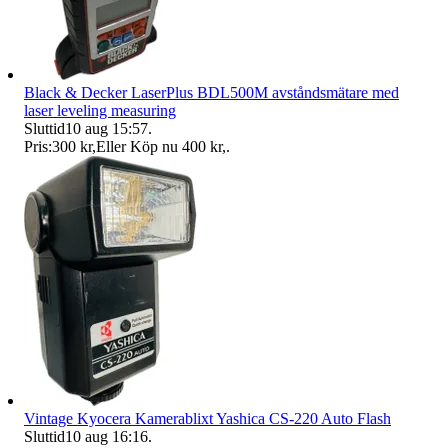
Black & Decker LaserPlus BDL500M avståndsmätare med
laser leveling measuring
Sluttid
10 aug 15:57
.
Pris:
300 kr
,
Eller Köp nu
400 kr
,
.
Vintage Kyocera Kamerablixt Yashica CS-220 Auto Flash
Sluttid
10 aug 16:16
.