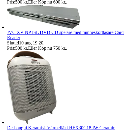
Pris:
500 kr
,
Eller Köp nu
600 kr
,
.
JVC XV-NP1SL DVD CD spelare med minneskortläsare Card
Reader
Sluttid
10 aug 19:20
.
Pris:
500 kr
,
Eller Köp nu
750 kr
,
.
De'Longhi Keramisk Värmefläkt HFX30C18.IW Ceramic