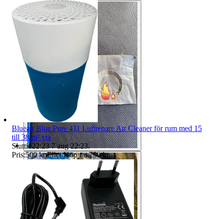
Blueair Blue Pure 411 Luftrenare Air Cleaner för rum med 15
till 38 m² yta
Sluttid
22:23
7 aug 22:23
.
Pris:
500 kr
,
Eller Köp nu
750 kr
,
.