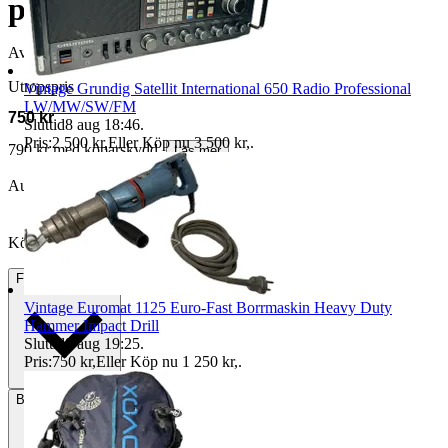
personer Camping
Avslutad
15 maj 18:55
Utropspris
Vintage Grundig Satellit International 650 Radio Professional
LW/MW/SW/FM
750 kr
Sluttid
8 aug 18:46
.
Pris:
2 500 kr
,
Eller Köp nu
3 500 kr
,
.
790 kr med köparskydd.
Läs mer
Auktionen avslutades utan bud
Köpförfrågan är tyvärr inte tillgänglig.
Frakt
195 kr DSV
Vintage Euromat 1125 Euro-Fast Borrmaskin Heavy Duty
Hammer Impact Drill
Sluttid
8 aug 19:25
.
Pris:
750 kr
,
Eller Köp nu
1 250 kr
,
.
Betalning
Via Tradera