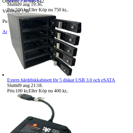
Objektnr
730 646 042
Sluttid
9 aug 19:36
.
Pris:
500 kr
,
Eller Köp nu
750 kr
,
.
Visningar
158
Publicerad
8 maj 18:55
Anmäl
Sälj liknande
Extern hårddiskkabinett för 5 diskar USB 3.0 och eSATA
Sluttid
9 aug 21:18
.
Pris:
100 kr
,
Eller Köp nu
400 kr
,
.