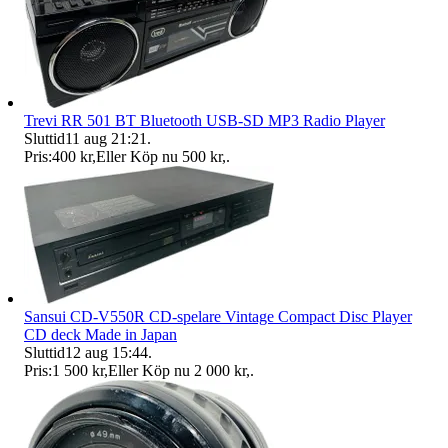
Trevi RR 501 BT Bluetooth USB-SD MP3 Radio Player
Sluttid
11 aug 21:21
.
Pris:
400 kr
,
Eller Köp nu
500 kr
,
.
Sansui CD-V550R CD-spelare Vintage Compact Disc Player
CD deck Made in Japan
Sluttid
12 aug 15:44
.
Pris:
1 500 kr
,
Eller Köp nu
2 000 kr
,
.