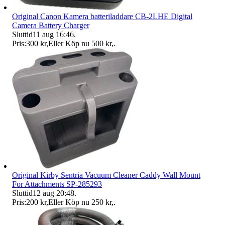
Original Canon Kamera batteriladdare CB-2LHE Digital
Camera Battery Charger
Sluttid
11 aug 16:46
.
Pris:
300 kr
,
Eller Köp nu
500 kr
,
.
Original Kirby Sentria Vacuum Cleaner Caddy Wall Mount
For Attachments SP-285293
Sluttid
12 aug 20:48
.
Pris:
200 kr
,
Eller Köp nu
250 kr
,
.