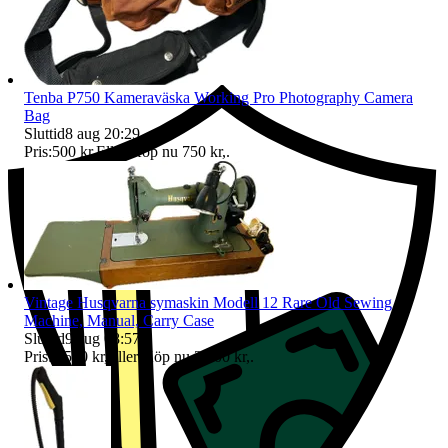
Ersättning om du inte får din vara
Tenba P750 Kameraväska Working Pro Photography Camera
Bag
Sluttid
8 aug 20:29
.
Pris:
500 kr
,
Eller Köp nu
750 kr
,
.
Vintage Husqvarna symaskin Modell 12 Rare Old Sewing
Machine, Manual, Carry Case
Sluttid
9 aug 08:57
.
Pris:
1 500 kr
,
Eller Köp nu
2 500 kr
,
.