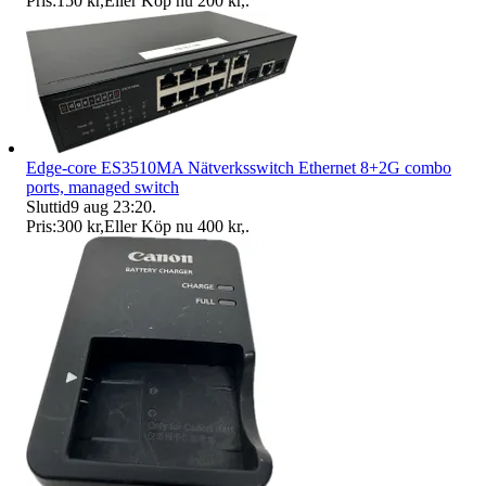
Pris:
150 kr
,
Eller Köp nu
200 kr
,
.
Edge-core ES3510MA Nätverksswitch Ethernet 8+2G combo
ports, managed switch
Sluttid
9 aug 23:20
.
Pris:
300 kr
,
Eller Köp nu
400 kr
,
.