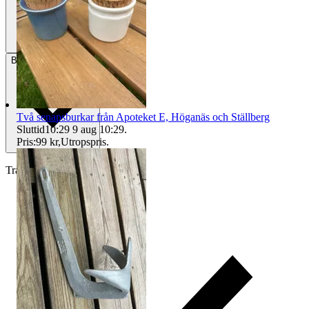
Betalning
Via Tradera
Två senapsburkar från Apoteket E, Höganäs och Ställberg
Sluttid
10:29
9 aug 10:29
.
Pris:
99 kr
,
Utropspris
.
Traderas köparskydd