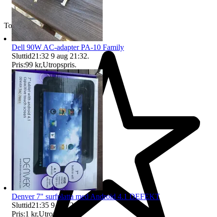
Toppsäljare
Dell 90W AC-adapter PA-10 Family
Sluttid
21:32
9 aug 21:32
.
Pris:
99 kr
,
Utropspris
.
Denver 7" surfplatta med Android 4.1 DEFEKT
Sluttid
21:35
9 aug 21:35
.
Pris:
1 kr
,
Utropspris
.