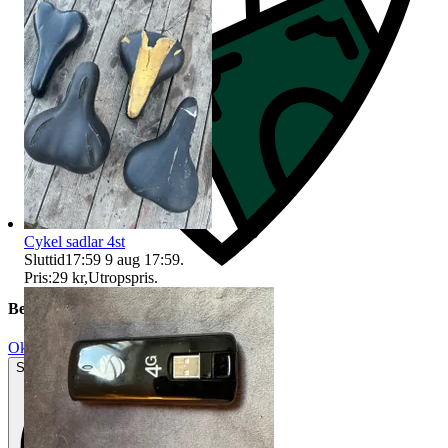
Cykel sadlar 4st
Sluttid
17:59
9 aug 17:59
.
Pris:
29 kr
,
Utropspris
.
Beskrivning
Okej använt skick
Synliga tecken på slitage