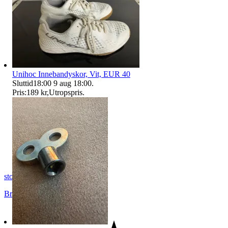
Unihoc Innebandyskor, Vit, EUR 40
Sluttid
18:00
9 aug 18:00
.
Pris:
189 kr
,
Utropspris
.
stortjatarn
Brottby
,
Sverige