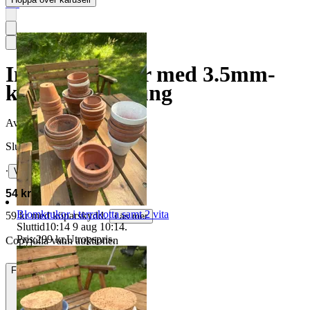
5.0
In-ear hörlurar med 3.5mm-
kontakt Samsung
Avslutad
5 aug 20:28
Slutpris
∙
Visa bud
54 kr
Blomkrukor i terrakotta samt 2 vita
59 kr med köparskydd.
Läs mer
Sluttid
10:14
9 aug 10:14
.
Pris:
299 kr
,
Utropspris
.
Copyjulia vann auktionen
Frakt
22 kr Frimärken