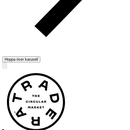
Hoppa över karusell