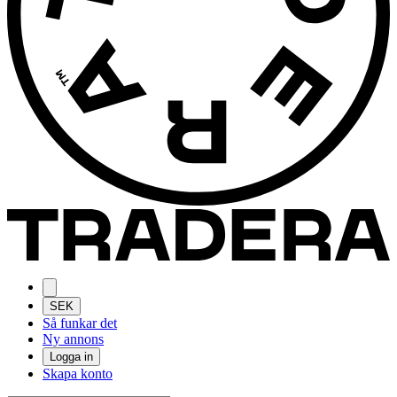
SEK
Så funkar det
Ny annons
Logga in
Skapa konto