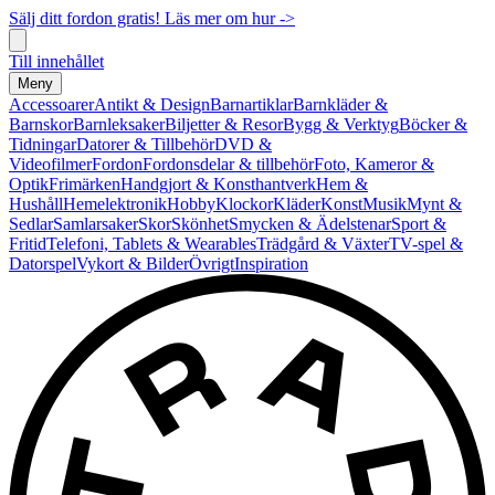
Sälj ditt fordon gratis! Läs mer om hur ->
Till innehållet
Meny
Accessoarer
Antikt & Design
Barnartiklar
Barnkläder &
Barnskor
Barnleksaker
Biljetter & Resor
Bygg & Verktyg
Böcker &
Tidningar
Datorer & Tillbehör
DVD &
Videofilmer
Fordon
Fordonsdelar & tillbehör
Foto, Kameror &
Optik
Frimärken
Handgjort & Konsthantverk
Hem &
Hushåll
Hemelektronik
Hobby
Klockor
Kläder
Konst
Musik
Mynt &
Sedlar
Samlarsaker
Skor
Skönhet
Smycken & Ädelstenar
Sport &
Fritid
Telefoni, Tablets & Wearables
Trädgård & Växter
TV-spel &
Datorspel
Vykort & Bilder
Övrigt
Inspiration