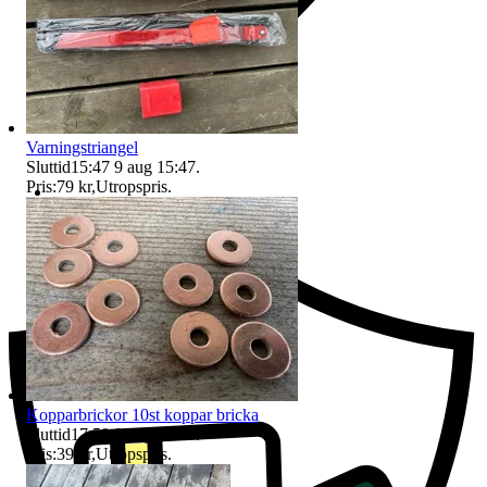
Varningstriangel
Sluttid
15:47
9 aug 15:47
.
Pris:
79 kr
,
Utropspris
.
Ersättning om du inte får din vara
Kopparbrickor 10st koppar bricka
Sluttid
17:59
9 aug 17:59
.
Pris:
39 kr
,
Utropspris
.