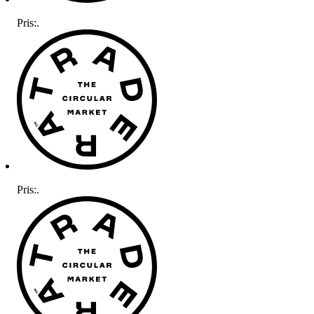
Pris:
.
Pris:
.