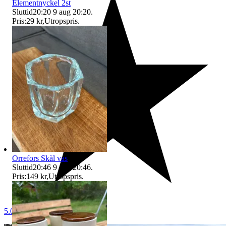
Elementnyckel 2st
Sluttid
20:20
9 aug 20:20
.
Pris:
29 kr
,
Utropspris
.
Orrefors Skål vas
Sluttid
20:46
9 aug 20:46
.
Pris:
149 kr
,
Utropspris
.
5.0