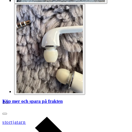
Köp mer och spara på frakten
1
/
3
stortjatarn