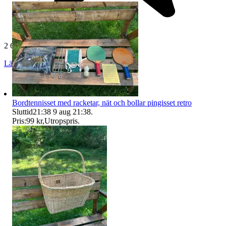
2 641 omdömen
Läs omdömen
Följ
Bordtennisset med racketar, nät och bollar pingisset retro
Sluttid
21:38
9 aug 21:38
.
Pris:
99 kr
,
Utropspris
.