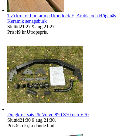
Två krukor burkar med korklock,E, Arabia och Höganäs
Keramik senapsburk
Sluttid
21:27
9 aug 21:27
.
Pris:
49 kr
,
Utropspris
.
Dragkrok sats för Volvo 850 S70 och V70
Sluttid
21:30
9 aug 21:30
.
Pris:
625 kr
,
Ledande bud
.