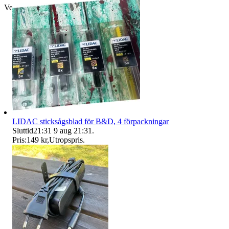
Verifierad
LIDAC sticksågsblad för B&D, 4 förpackningar
Sluttid
21:31
9 aug 21:31
.
Pris:
149 kr
,
Utropspris
.