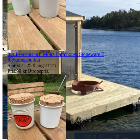
3 st Pearsons och Moira Farmhouse Stoneware E
förvaringsburkar
Sluttid
21:25
9 aug 21:25
.
Pris:
99 kr
,
Utropspris
.