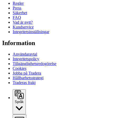
Regler
Press
Säkerhet
FAQ
Vad är nytt?
Kundservice
Integritetsinställningar
Information
Användaravtal
Integritetspolicy
Tillgänglighetsredogörelse
Cookies
Jobba på Tradera
Hållbarhetsstrategi
Traderas frakt
Språk