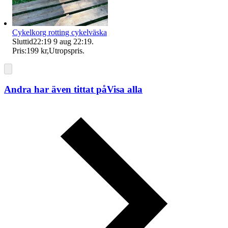
Cykelkorg rotting cykelväska
Sluttid
22:19
9 aug 22:19
.
Pris:
199 kr
,
Utropspris
.
Andra har även tittat på
Visa alla