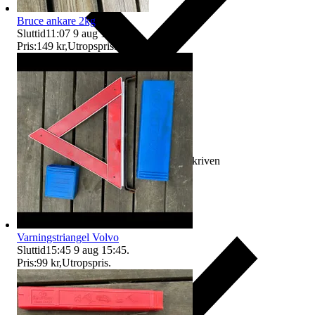
Bruce ankare 2kg
Sluttid
11:07
9 aug 11:07
.
Pris:
149 kr
,
Utropspris
.
Ersättning om varan inte är som beskriven
Varningstriangel Volvo
Sluttid
15:45
9 aug 15:45
.
Pris:
99 kr
,
Utropspris
.