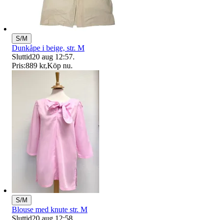
S/M
Dunkåpe i beige, str. M
Sluttid
20 aug 12:57
.
Pris:
889 kr
,
Köp nu
.
S/M
Blouse med knute str. M
Sluttid
20 aug 12:58
.