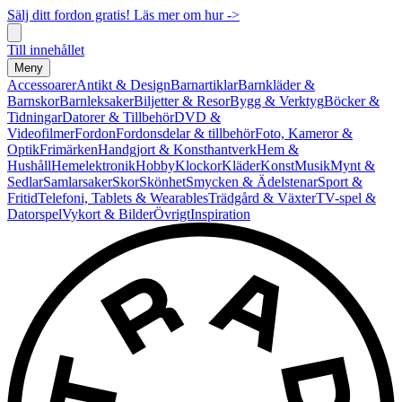
Sälj ditt fordon gratis! Läs mer om hur ->
Till innehållet
Meny
Accessoarer
Antikt & Design
Barnartiklar
Barnkläder &
Barnskor
Barnleksaker
Biljetter & Resor
Bygg & Verktyg
Böcker &
Tidningar
Datorer & Tillbehör
DVD &
Videofilmer
Fordon
Fordonsdelar & tillbehör
Foto, Kameror &
Optik
Frimärken
Handgjort & Konsthantverk
Hem &
Hushåll
Hemelektronik
Hobby
Klockor
Kläder
Konst
Musik
Mynt &
Sedlar
Samlarsaker
Skor
Skönhet
Smycken & Ädelstenar
Sport &
Fritid
Telefoni, Tablets & Wearables
Trädgård & Växter
TV-spel &
Datorspel
Vykort & Bilder
Övrigt
Inspiration