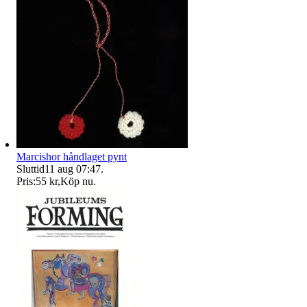
Marcishor håndlaget pynt
Sluttid
11 aug 07:47
.
Pris:
55 kr
,
Köp nu
.