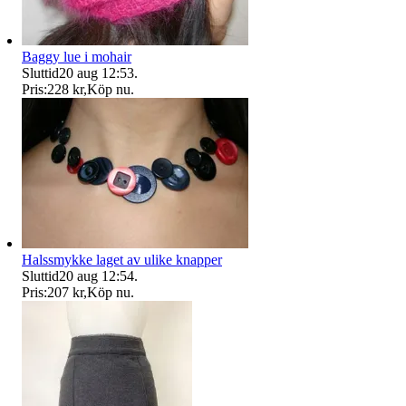
Baggy lue i mohair
Sluttid
20 aug 12:53
.
Pris:
228 kr
,
Köp nu
.
Halssmykke laget av ulike knapper
Sluttid
20 aug 12:54
.
Pris:
207 kr
,
Köp nu
.