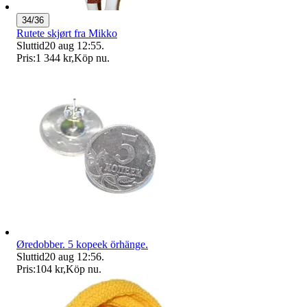
34/36
Rutete skjørt fra Mikko
Sluttid
20 aug 12:55
.
Pris:
1 344 kr
,
Köp nu
.
Øredobber. 5 kopeek örhänge.
Sluttid
20 aug 12:56
.
Pris:
104 kr
,
Köp nu
.