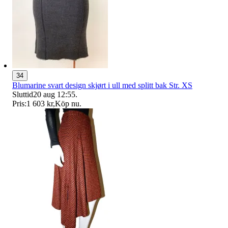
34
Blumarine svart design skjørt i ull med splitt bak Str. XS
Sluttid
20 aug 12:55
.
Pris:
1 603 kr
,
Köp nu
.