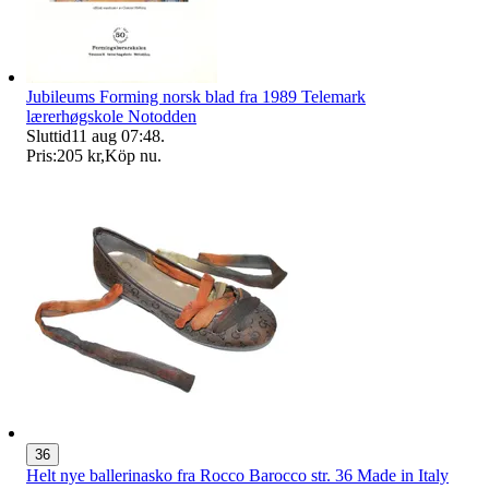
Jubileums Forming norsk blad fra 1989 Telemark
lærerhøgskole Notodden
Sluttid
11 aug 07:48
.
Pris:
205 kr
,
Köp nu
.
36
Helt nye ballerinasko fra Rocco Barocco str. 36 Made in Italy