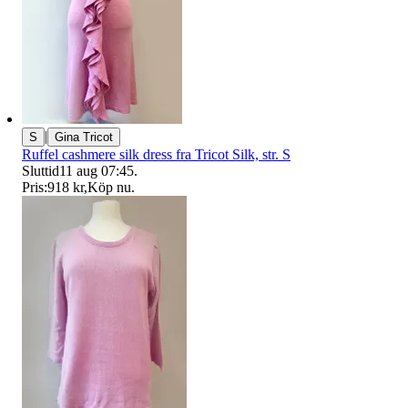
|
S
Gina Tricot
Ruffel cashmere silk dress fra Tricot Silk, str. S
Sluttid
11 aug 07:45
.
Pris:
918 kr
,
Köp nu
.