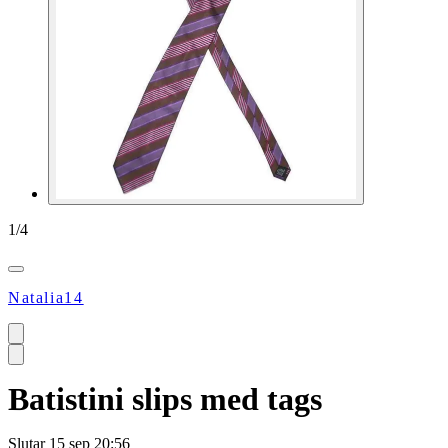
1
/
4
Natalia14
Batistini slips med tags
Slutar
15 sep 20:56