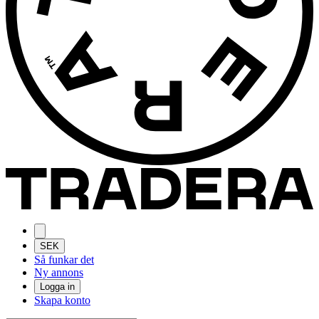
SEK
Så funkar det
Ny annons
Logga in
Skapa konto