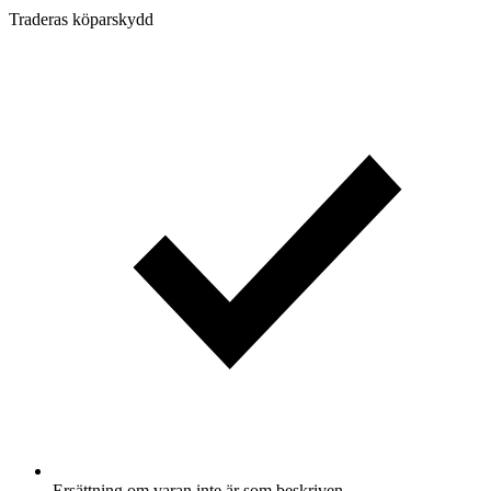
Traderas köparskydd
Ersättning om varan inte är som beskriven