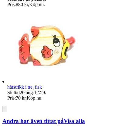
Pris:
880 kr
,
Köp nu
.
hårstrikk i tre, fisk
Sluttid
20 aug 12:59
.
Pris:
70 kr
,
Köp nu
.
Andra har även tittat på
Visa alla