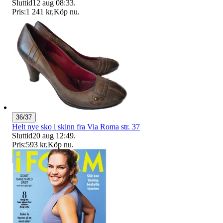
Sluttid
12 aug 08:33
.
Pris:
1 241 kr
,
Köp nu
.
36/37
Helt nye sko i skinn fra Via Roma str. 37
Sluttid
20 aug 12:49
.
Pris:
593 kr
,
Köp nu
.