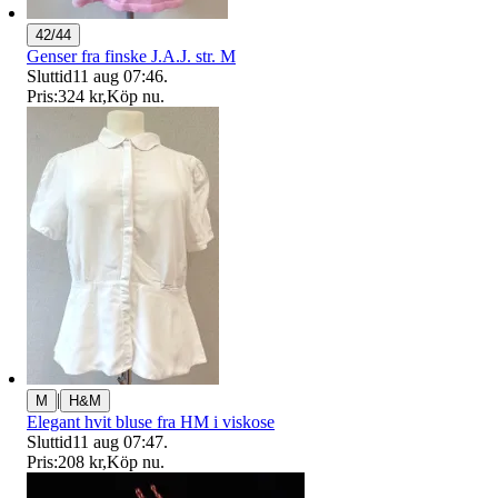
42/44
Genser fra finske J.A.J. str. M
Sluttid
11 aug 07:46
.
Pris:
324 kr
,
Köp nu
.
|
M
H&M
Elegant hvit bluse fra HM i viskose
Sluttid
11 aug 07:47
.
Pris:
208 kr
,
Köp nu
.