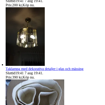
Sluttid
19:41
7 aug 19:41
.
Pris:
200 kr
,
Köp nu
.
Taklampa med dekorativa detaljer i glas och mässing
Sluttid
19:41
7 aug 19:41
.
Pris:
390 kr
,
Köp nu
.