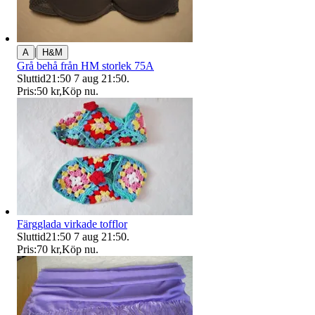
|
A
H&M
Grå behå från HM storlek 75A
Sluttid
21:50
7 aug 21:50
.
Pris:
50 kr
,
Köp nu
.
Färgglada virkade tofflor
Sluttid
21:50
7 aug 21:50
.
Pris:
70 kr
,
Köp nu
.