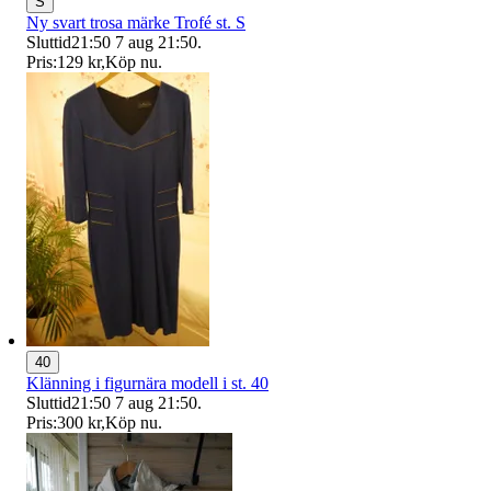
S
Ny svart trosa märke Trofé st. S
Sluttid
21:50
7 aug 21:50
.
Pris:
129 kr
,
Köp nu
.
40
Klänning i figurnära modell i st. 40
Sluttid
21:50
7 aug 21:50
.
Pris:
300 kr
,
Köp nu
.