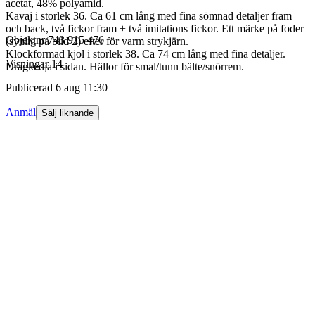
acetat, 48% polyamid.
Kavaj i storlek 36. Ca 61 cm lång med fina sömnad detaljer fram
och back, två fickor fram + två imitations fickor. Ett märke på foder
Objektnr
743 915 476
(synlig på bild 2) efter för varm strykjärn.
Klockformad kjol i storlek 38. Ca 74 cm lång med fina detaljer.
Visningar
14
Dragkedja i sidan. Hällor för smal/tunn bälte/snörrem.
Publicerad
6 aug 11:30
Anmäl
Sälj liknande