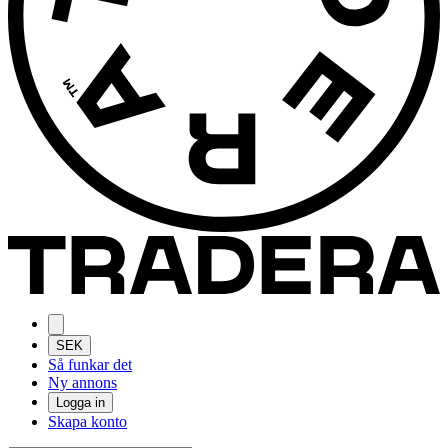
SEK
Så funkar det
Ny annons
Logga in
Skapa konto