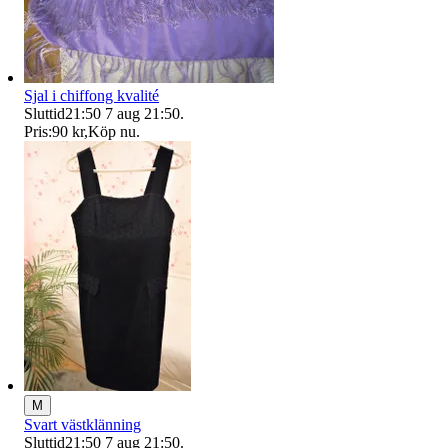
Sjal i chiffong kvalité
Sluttid
21:50
7 aug 21:50
.
Pris:
90 kr
,
Köp nu
.
M
Svart västklänning
Sluttid
21:50
7 aug 21:50
.