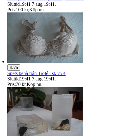
Sluttid
19:41
7 aug 19:41
.
Pris:
100 kr
,
Köp nu
.
B/75
Spets behå från Trofé i st. 75B
Sluttid
19:41
7 aug 19:41
.
Pris:
70 kr
,
Köp nu
.