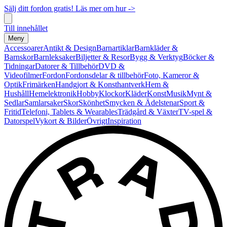
Sälj ditt fordon gratis! Läs mer om hur ->
Till innehållet
Meny
Accessoarer
Antikt & Design
Barnartiklar
Barnkläder &
Barnskor
Barnleksaker
Biljetter & Resor
Bygg & Verktyg
Böcker &
Tidningar
Datorer & Tillbehör
DVD &
Videofilmer
Fordon
Fordonsdelar & tillbehör
Foto, Kameror &
Optik
Frimärken
Handgjort & Konsthantverk
Hem &
Hushåll
Hemelektronik
Hobby
Klockor
Kläder
Konst
Musik
Mynt &
Sedlar
Samlarsaker
Skor
Skönhet
Smycken & Ädelstenar
Sport &
Fritid
Telefoni, Tablets & Wearables
Trädgård & Växter
TV-spel &
Datorspel
Vykort & Bilder
Övrigt
Inspiration