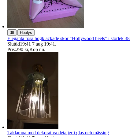
|
38
Heelys
Eleganta rosa högklackade skor "Hollywood heels" i storlek 38
Sluttid
19:41
7 aug 19:41
.
Pris:
290 kr
,
Köp nu
.
Taklampa med dekorativa detaljer i glas och mässing