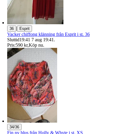
|
36
Esprit
Vacker chiffong klänning från Esprit i st. 36
Sluttid
19:41
7 aug 19:41
.
Pris:
590 kr
,
Köp nu
.
34/36
Fin ny blus från Holly & Whyte i st. XS