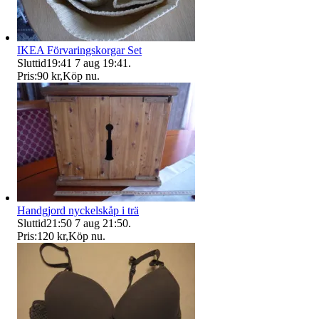
IKEA Förvaringskorgar Set
Sluttid
19:41
7 aug 19:41
.
Pris:
90 kr
,
Köp nu
.
Handgjord nyckelskåp i trä
Sluttid
21:50
7 aug 21:50
.
Pris:
120 kr
,
Köp nu
.