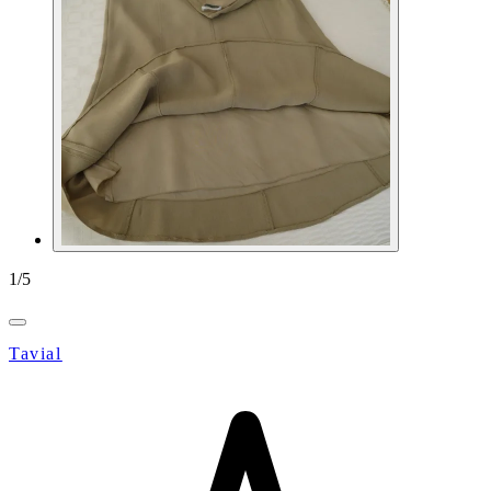
1
/
5
Tavial