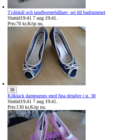
Tvålskål och tandborstehållare- set till badrummet
Sluttid
19:41
7 aug 19:41
.
Pris:
70 kr
,
Köp nu
.
38
Kilklack dampumps med fina detaljer i st. 38
Sluttid
19:41
7 aug 19:41
.
Pris:
130 kr
,
Köp nu
.