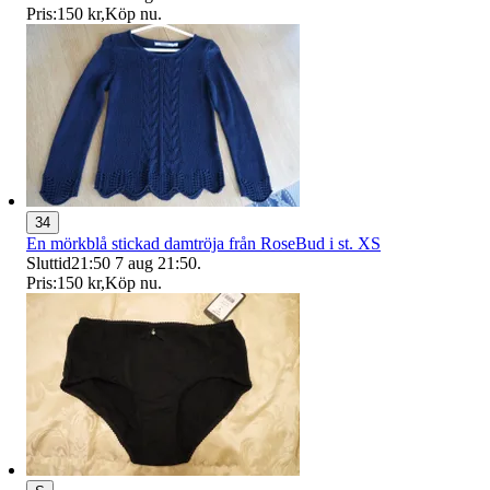
Pris:
150 kr
,
Köp nu
.
34
En mörkblå stickad damtröja från RoseBud i st. XS
Sluttid
21:50
7 aug 21:50
.
Pris:
150 kr
,
Köp nu
.