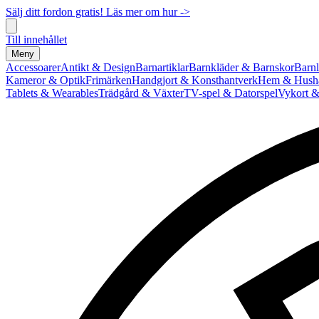
Sälj ditt fordon gratis! Läs mer om hur ->
Till innehållet
Meny
Accessoarer
Antikt & Design
Barnartiklar
Barnkläder & Barnskor
Barnl
Kameror & Optik
Frimärken
Handgjort & Konsthantverk
Hem & Hushå
Tablets & Wearables
Trädgård & Växter
TV-spel & Datorspel
Vykort &