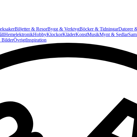
eksaker
Biljetter & Resor
Bygg & Verktyg
Böcker & Tidningar
Datorer &
ll
Hemelektronik
Hobby
Klockor
Kläder
Konst
Musik
Mynt & Sedlar
Saml
 Bilder
Övrigt
Inspiration