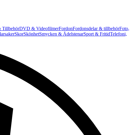
 Tillbehör
DVD & Videofilmer
Fordon
Fordonsdelar & tillbehör
Foto,
arsaker
Skor
Skönhet
Smycken & Ädelstenar
Sport & Fritid
Telefoni,