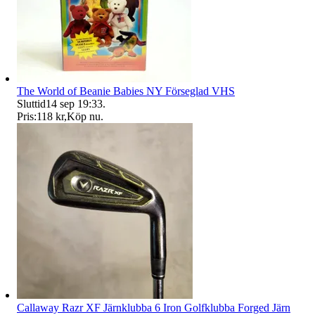
The World of Beanie Babies NY Förseglad VHS
Sluttid
14 sep 19:33
.
Pris:
118 kr
,
Köp nu
.
Callaway Razr XF Järnklubba 6 Iron Golfklubba Forged Järn