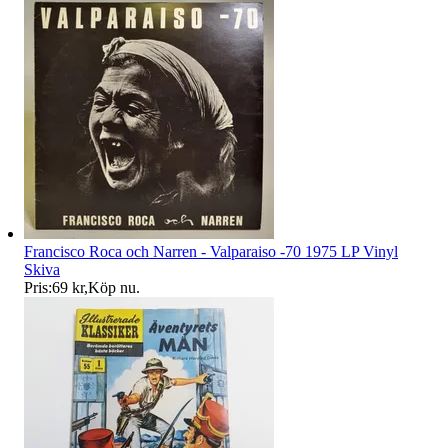
Francisco Roca och Narren - Valparaiso -70 1975 LP Vinyl
Skiva
Pris:
69 kr
,
Köp nu
.