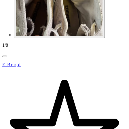
1
/
8
E.Bragd