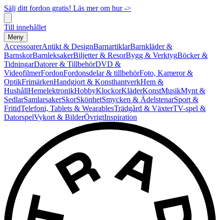
Sälj ditt fordon gratis! Läs mer om hur ->
Till innehållet
Meny
Accessoarer
Antikt & Design
Barnartiklar
Barnkläder &
Barnskor
Barnleksaker
Biljetter & Resor
Bygg & Verktyg
Böcker &
Tidningar
Datorer & Tillbehör
DVD &
Videofilmer
Fordon
Fordonsdelar & tillbehör
Foto, Kameror &
Optik
Frimärken
Handgjort & Konsthantverk
Hem &
Hushåll
Hemelektronik
Hobby
Klockor
Kläder
Konst
Musik
Mynt &
Sedlar
Samlarsaker
Skor
Skönhet
Smycken & Ädelstenar
Sport &
Fritid
Telefoni, Tablets & Wearables
Trädgård & Växter
TV-spel &
Datorspel
Vykort & Bilder
Övrigt
Inspiration