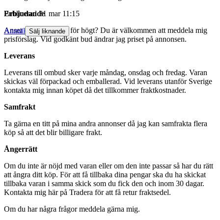
Erbjudande
Publicerad
31 mar 11:15
Anser du att priset är för högt? Du är välkommen att meddela mig
Anmäl
Sälj liknande
prisförslag. Vid godkänt bud ändrar jag priset på annonsen.
Leverans
Leverans till ombud sker varje måndag, onsdag och fredag. Varan
skickas väl förpackad och emballerad. Vid leverans utanför Sverige
kontakta mig innan köpet då det tillkommer fraktkostnader.
Samfrakt
Ta gärna en titt på mina andra annonser då jag kan samfrakta flera
köp så att det blir billigare frakt.
Ångerrätt
Om du inte är nöjd med varan eller om den inte passar så har du rätt
att ångra ditt köp. För att få tillbaka dina pengar ska du ha skickat
tillbaka varan i samma skick som du fick den och inom 30 dagar.
Kontakta mig här på Tradera för att få retur fraktsedel.
Om du har några frågor meddela gärna mig.