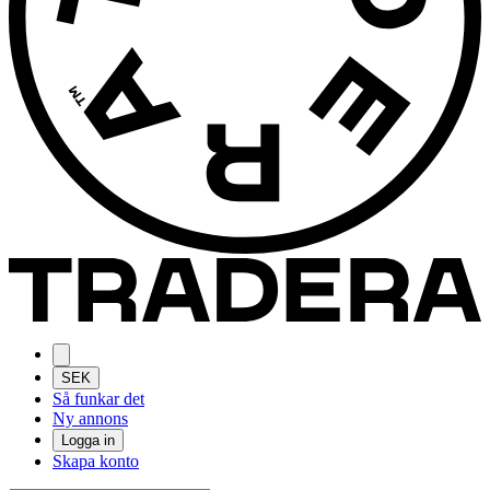
SEK
Så funkar det
Ny annons
Logga in
Skapa konto