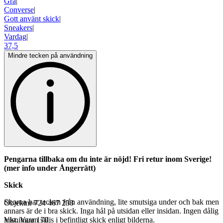
Grå
|
Converse
|
Gott använt skick
|
Sneakers
|
Vardag
|
37,5
Mindre tecken på användning
Pengarna tillbaka om du inte är nöjd! Fri retur inom Sverige!
(mer info under Ångerrätt)
Skick
Skorna har tecken från användning, lite smutsiga under och bak men
Objektnr
724 467 233
annars är de i bra skick. Inga hål på utsidan eller insidan. Ingen dålig
lukt. Varan säljs i befintligt skick enligt bilderna.
Visningar
170