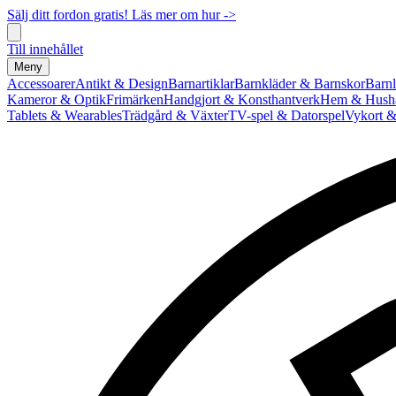
Sälj ditt fordon gratis! Läs mer om hur ->
Till innehållet
Meny
Accessoarer
Antikt & Design
Barnartiklar
Barnkläder & Barnskor
Barnl
Kameror & Optik
Frimärken
Handgjort & Konsthantverk
Hem & Hushå
Tablets & Wearables
Trädgård & Växter
TV-spel & Datorspel
Vykort &