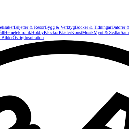
eksaker
Biljetter & Resor
Bygg & Verktyg
Böcker & Tidningar
Datorer &
ll
Hemelektronik
Hobby
Klockor
Kläder
Konst
Musik
Mynt & Sedlar
Saml
 Bilder
Övrigt
Inspiration