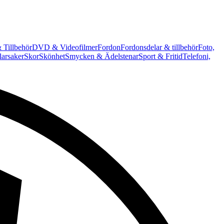
 Tillbehör
DVD & Videofilmer
Fordon
Fordonsdelar & tillbehör
Foto,
arsaker
Skor
Skönhet
Smycken & Ädelstenar
Sport & Fritid
Telefoni,