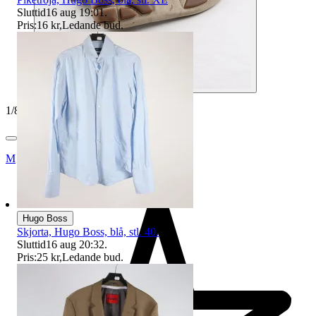
Sluttid
16 aug 19:01
.
Pris:
16 kr
,
Ledande bud
.
1
/
8
Myrorna
Hugo Boss
Skjorta, Hugo Boss, blå, stl. 40.
Sluttid
16 aug 20:32
.
Pris:
25 kr
,
Ledande bud
.