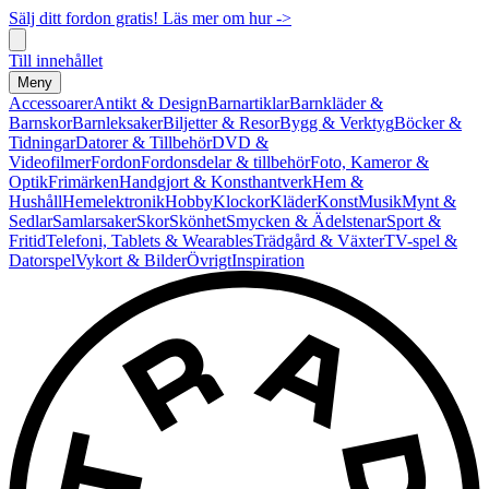
Sälj ditt fordon gratis! Läs mer om hur ->
Till innehållet
Meny
Accessoarer
Antikt & Design
Barnartiklar
Barnkläder &
Barnskor
Barnleksaker
Biljetter & Resor
Bygg & Verktyg
Böcker &
Tidningar
Datorer & Tillbehör
DVD &
Videofilmer
Fordon
Fordonsdelar & tillbehör
Foto, Kameror &
Optik
Frimärken
Handgjort & Konsthantverk
Hem &
Hushåll
Hemelektronik
Hobby
Klockor
Kläder
Konst
Musik
Mynt &
Sedlar
Samlarsaker
Skor
Skönhet
Smycken & Ädelstenar
Sport &
Fritid
Telefoni, Tablets & Wearables
Trädgård & Växter
TV-spel &
Datorspel
Vykort & Bilder
Övrigt
Inspiration