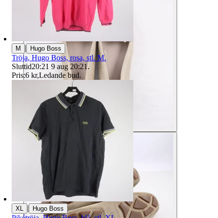
|
M
Hugo Boss
Tröja, Hugo Boss, rosa, stl. M.
Sluttid
20:21
9 aug 20:21
.
Pris:
6 kr
,
Ledande bud
.
|
XL
Hugo Boss
Pikétröja, Hugo Boss, blå, stl. XL