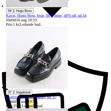
|
54
Hugo Boss
Kavaj, Hugo Boss, brun, 60% linne, 40% ull, stl.54
Sluttid
16 aug 18:33
.
Pris:
1 kr
,
Ledande bud
.
Ersättning om du inte får din vara
|
37
Vagabond
Loafers, Vagabond, läder, stl. 37
Sluttid
16 aug 19:52
.
Pris:
35 kr
,
Ledande bud
.