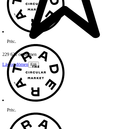
Pris:
.
229 621 omdömen
Läs omdömen
Följ
Pris:
.