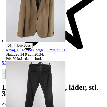
|
56
Hugo Boss
Kavaj, Hugo Boss, beige, ullmix, stl. 56.
Sluttid
20:34
9 aug 20:34
.
Pris:
70 kr
,
Ledande bud
.
5.0
Loafers, Hugo Boss, läder, stl.
38
Avslutad
17 maj 20:17