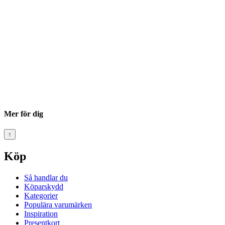
Mer för dig
↑
Köp
Så handlar du
Köparskydd
Kategorier
Populära varumärken
Inspiration
Presentkort