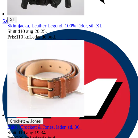
XL
5.0
Skinnjacka, Leather Legend, 100% läder, stl. XL
Sluttid
10 aug 20:25
.
Pris:
110 kr
,
Ledande bud
.
Crockett & Jones
Bälte, Crockett & Jones, läder, stl. 36"
Sluttid
10 aug 19:34
.