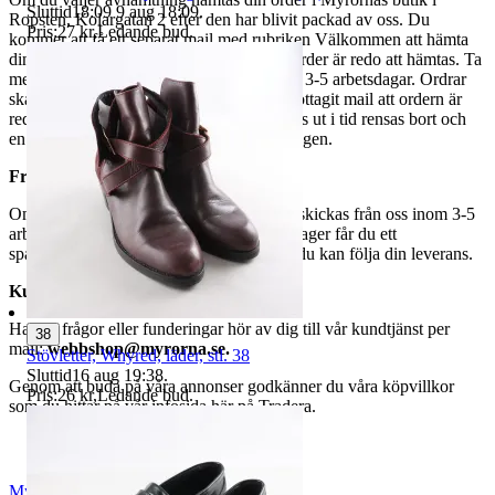
Sluttid
18:09
9 aug 18:09
.
Ropsten, Kolargatan 2 efter den har blivit packad av oss. Du
Pris:
27 kr
,
Ledande bud
.
kommer att få ett separat mail med rubriken Välkommen att hämta
din order på Myrorna i Ropsten! när din order är redo att hämtas. Ta
med legitimation. Hanteringstiden är cirka 3-5 arbetsdagar. Ordrar
ska hämtas senast 7 dagar efter att man mottagit mail att ordern är
redo för avhämtning. Ordrar som ej hämtas ut i tid rensas bort och
en avgift på 84 kr dras av från återbetalningen.
Frakt
Om du har valt frakt kommer din vara att skickas från oss inom 3-5
arbetsdagar. När din vara har lämnat vårt lager får du ett
spårningsnummer av DSV inom kort där du kan följa din leverans.
Kundservice
Har du frågor eller funderingar hör av dig till vår kundtjänst per
38
mail:
webbshop@myrorna.se
.
Stövletter, Whyred, läder, stl. 38
Sluttid
16 aug 19:38
.
Genom att buda på våra annonser godkänner du våra köpvillkor
Pris:
26 kr
,
Ledande bud
.
som du hittar på vår infosida här på Tradera.
Myrorna