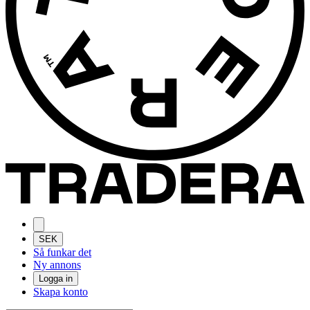
SEK
Så funkar det
Ny annons
Logga in
Skapa konto