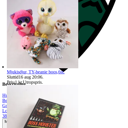
Mjukisdjur, TY-beanie boos,6st.
Sluttid
16 aug 20:06
.
Pris:
1 kr
,
Utropspris
.
Beskrivning
Hugo Boss
|
Beige
|
Gott använt skick
|
Loafers
|
38
Mindre tecken på användning