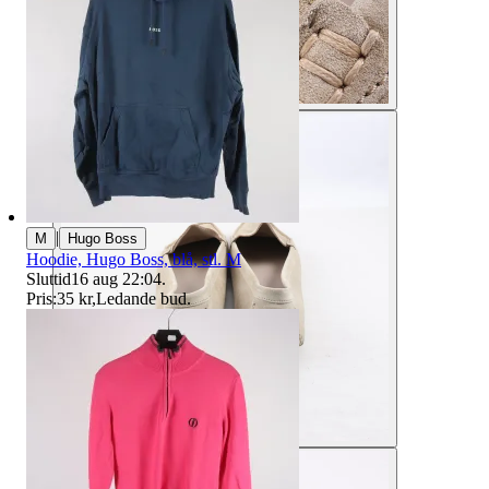
|
M
Hugo Boss
Hoodie, Hugo Boss, blå, stl. M
Sluttid
16 aug 22:04
.
Pris:
35 kr
,
Ledande bud
.