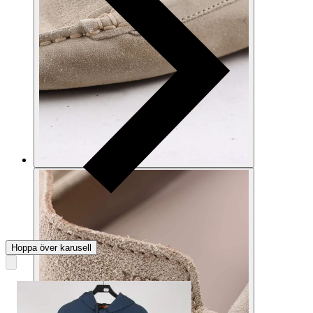
Hoppa över karusell