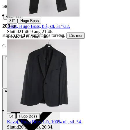
Slutpris
∙
Visa bud
|
31"
Hugo Boss
203 kr
Jeans, Hugo Boss, blå, stl. 31"/32.
Sluttid
21:46
9 aug 21:46
.
Köparskydd är valfritt hos företag.
Läs mer
Pris:
42 kr
,
Ledande bud
.
CarBrink vann auktionen
Frakt
84 kr DSV
Avhämtning
Stockholm, Sverige
|
54
Hugo Boss
Kavaj, Hugo Boss, blå, 100% ull, stl. 54.
Sluttid
20:34
9 aug 20:34
.