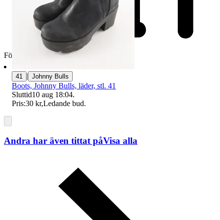
Företag
|
41
Johnny Bulls
Boots, Johnny Bulls, läder, stl. 41
Sluttid
10 aug 18:04
.
Pris:
30 kr
,
Ledande bud
.
Andra har även tittat på
Visa alla