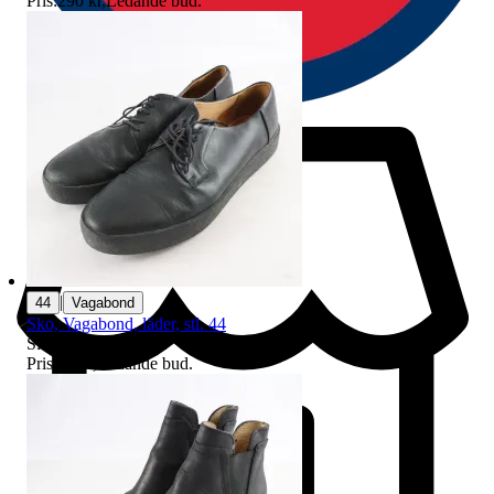
Pris:
290 kr
,
Ledande bud
.
|
44
Vagabond
Sko, Vagabond, läder, stl. 44
Sluttid
10 aug 18:01
.
Pris:
30 kr
,
Ledande bud
.