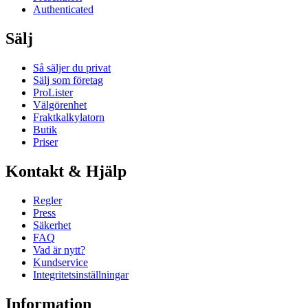
Authenticated
Sälj
Så säljer du privat
Sälj som företag
ProLister
Välgörenhet
Fraktkalkylatorn
Butik
Priser
Kontakt & Hjälp
Regler
Press
Säkerhet
FAQ
Vad är nytt?
Kundservice
Integritetsinställningar
Information