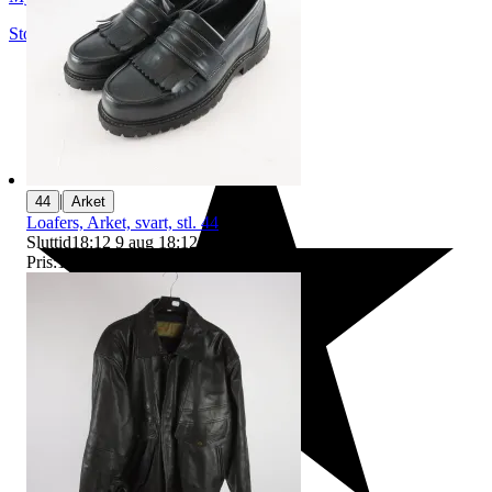
Stockholm
,
Sverige
|
44
Arket
Loafers, Arket, svart, stl. 44
Sluttid
18:12
9 aug 18:12
.
Pris:
138 kr
,
Ledande bud
.