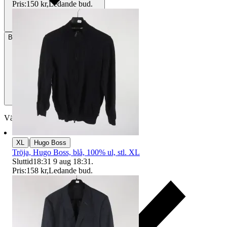
Pris:
150 kr
,
Ledande bud
.
Betalning
Via Tradera
Välj till köparskydd
|
XL
Hugo Boss
Tröja, Hugo Boss, blå, 100% ul, stl. XL
Sluttid
18:31
9 aug 18:31
.
Pris:
158 kr
,
Ledande bud
.