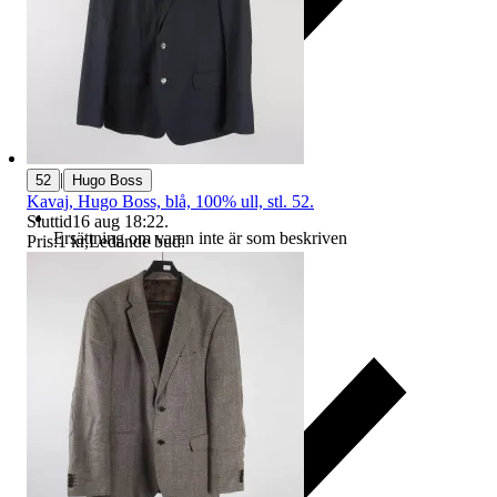
|
52
Hugo Boss
Kavaj, Hugo Boss, blå, 100% ull, stl. 52.
Sluttid
16 aug 18:22
.
Ersättning om varan inte är som beskriven
Pris:
1 kr
,
Ledande bud
.