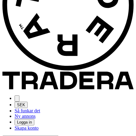
SEK
Så funkar det
Ny annons
Logga in
Skapa konto