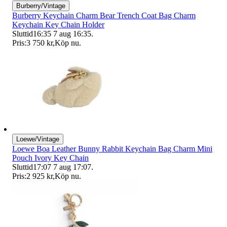
Burberry/Vintage
Burberry Keychain Charm Bear Trench Coat Bag Charm
Keychain Key Chain Holder
Sluttid
16:35
7 aug 16:35
.
Pris:
3 750 kr
,
Köp nu
.
Loewe/Vintage
Loewe Boa Leather Bunny Rabbit Keychain Bag Charm Mini
Pouch Ivory Key Chain
Sluttid
17:07
7 aug 17:07
.
Pris:
2 925 kr
,
Köp nu
.