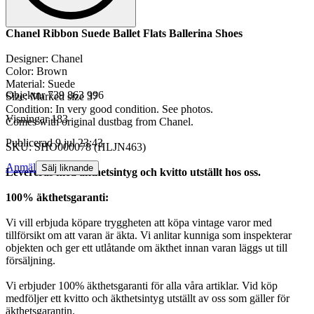
Chanel Ribbon Suede Ballet Flats Ballerina Shoes
Designer: Chanel
Color: Brown
Material: Suede
Objektnr
739 863 996
Size: Marked size 37
Condition: In very good condition. See photos.
Visningar
183
Comes with original dustbag from Chanel.
Publicerad
9 jul 23:43
SKU: SHO000078 (HLJN463)
Anmäl
Sälj liknande
Levereras med äkthetsintyg och kvitto utställt hos oss.
100% äkthetsgaranti:
Vi vill erbjuda köpare tryggheten att köpa vintage varor med
tillförsikt om att varan är äkta. Vi anlitar kunniga som inspekterar
objekten och ger ett utlåtande om äkthet innan varan läggs ut till
försäljning.
Vi erbjuder 100% äkthetsgaranti för alla våra artiklar. Vid köp
medföljer ett kvitto och äkthetsintyg utställt av oss som gäller för
äkthetsgarantin.