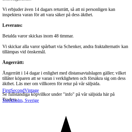
Vi erbjuder även 14 dagars returrätt, så att ni personligen kan
inspektera varan för att vara säker på dess äkthet.
Leverans:
Betalda varor skickas inom 48 timmar.
Vi skickar alla varor spårbart via Schenker, andra fraktalternativ kan
tillämpas vid önskemål.
Ångerrätt:
Ångerrätt i 14 dagar i enlighet med distansavtalslagen gäller; vilket
tillåter köparen att se varan i verkligheten och försäkra sig om dess
äkthet. Läs mer om villkoren för retur på vår säljsida.
FirstSecondVintage
Se fullständiga köpvillkor under "info" på vår säljsida här på
Tradera.
Stockholm
,
Sverige