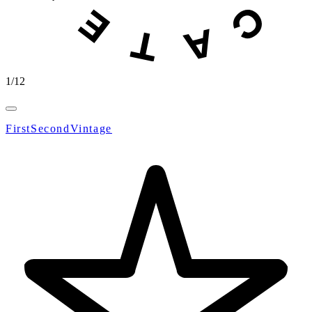
1
/
12
FirstSecondVintage