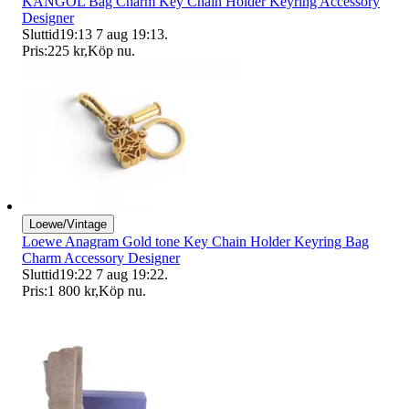
KANGOL Bag Charm Key Chain Holder Keyring Accessory
Designer
Sluttid
19:13
7 aug 19:13
.
Pris:
225 kr
,
Köp nu
.
Loewe/Vintage
Loewe Anagram Gold tone Key Chain Holder Keyring Bag
Charm Accessory Designer
Sluttid
19:22
7 aug 19:22
.
Pris:
1 800 kr
,
Köp nu
.