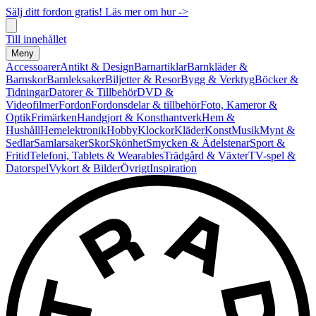
Sälj ditt fordon gratis! Läs mer om hur ->
Till innehållet
Meny
Accessoarer
Antikt & Design
Barnartiklar
Barnkläder &
Barnskor
Barnleksaker
Biljetter & Resor
Bygg & Verktyg
Böcker &
Tidningar
Datorer & Tillbehör
DVD &
Videofilmer
Fordon
Fordonsdelar & tillbehör
Foto, Kameror &
Optik
Frimärken
Handgjort & Konsthantverk
Hem &
Hushåll
Hemelektronik
Hobby
Klockor
Kläder
Konst
Musik
Mynt &
Sedlar
Samlarsaker
Skor
Skönhet
Smycken & Ädelstenar
Sport &
Fritid
Telefoni, Tablets & Wearables
Trädgård & Växter
TV-spel &
Datorspel
Vykort & Bilder
Övrigt
Inspiration