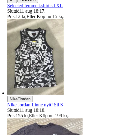
Selected femme t-shirt stl XL
Sluttid
11 aug 18:17
.
Pris:
12 kr
,
Eller Köp nu
15 kr
,
.
Nike/Jordan
Nike Jordan Linne nytt! Stl S
Sluttid
11 aug 18:18
.
Pris:
155 kr
,
Eller Köp nu
199 kr
,
.