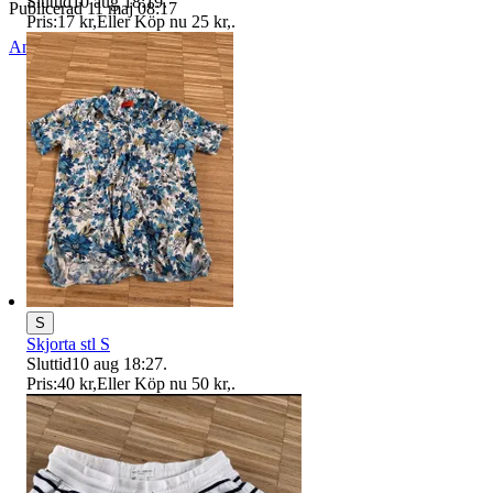
Sluttid
10 aug 18:19
.
Publicerad
11 maj 08:17
Pris:
17 kr
,
Eller Köp nu
25 kr
,
.
Anmäl
Sälj liknande
S
Skjorta stl S
Sluttid
10 aug 18:27
.
Pris:
40 kr
,
Eller Köp nu
50 kr
,
.