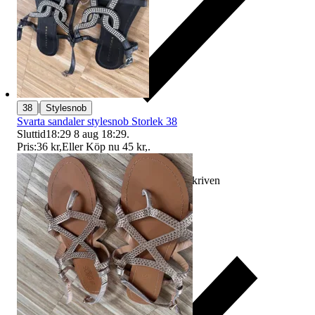
|
38
Stylesnob
Svarta sandaler stylesnob Storlek 38
Sluttid
18:29
8 aug 18:29
.
Pris:
36 kr
,
Eller Köp nu
45 kr
,
.
Ersättning om varan inte är som beskriven