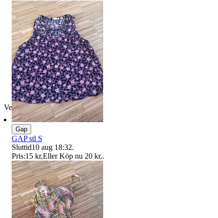
Verifierad
Gap
GAP stl S
Sluttid
10 aug 18:32
.
Pris:
15 kr
,
Eller Köp nu
20 kr
,
.