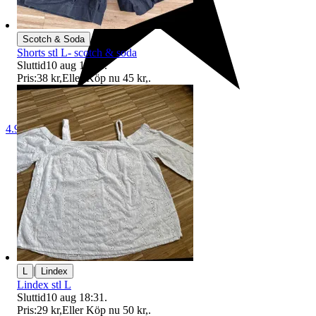
Scotch & Soda
Shorts stl L- scotch & soda
Sluttid
10 aug 18:28
.
Pris:
38 kr
,
Eller Köp nu
45 kr
,
.
4.9
|
L
Lindex
Lindex stl L
Sluttid
10 aug 18:31
.
Pris:
29 kr
,
Eller Köp nu
50 kr
,
.