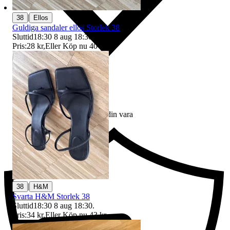
|
38
Ellos
Guldiga sandaler ellos Storlek 38
Sluttid
18:30
8 aug 18:30
.
Pris:
28 kr
,
Eller Köp nu
40 kr
,
.
Ersättning om du inte får din vara
|
38
H&M
Svarta H&M Storlek 38
Sluttid
18:30
8 aug 18:30
.
Pris:
34 kr
,
Eller Köp nu
43 kr
,
.