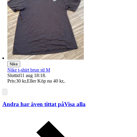
Nike
Nike t-shirt brun stl M
Sluttid
11 aug 18:18
.
Pris:
30 kr
,
Eller Köp nu
40 kr
,
.
Andra har även tittat på
Visa alla