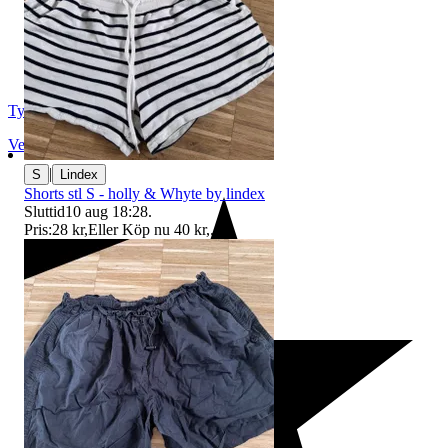
Tyzelv
Vellinge
,
Sverige
|
S
Lindex
Shorts stl S - holly & Whyte by lindex
Sluttid
10 aug 18:28
.
Pris:
28 kr
,
Eller Köp nu
40 kr
,
.