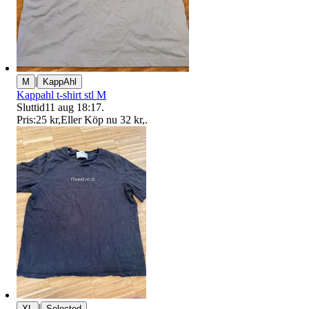
|
M
KappAhl
Kappahl t-shirt stl M
Sluttid
11 aug 18:17
.
Pris:
25 kr
,
Eller Köp nu
32 kr
,
.
|
XL
Selected