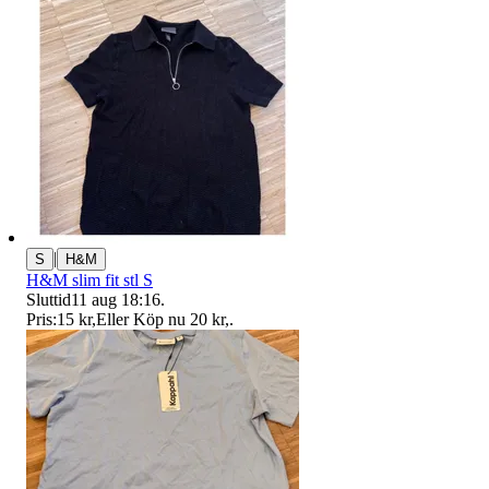
|
S
H&M
H&M slim fit stl S
Sluttid
11 aug 18:16
.
Pris:
15 kr
,
Eller Köp nu
20 kr
,
.