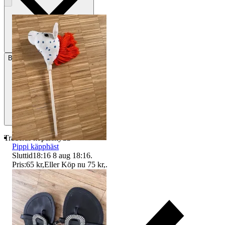
Betalning
Via Tradera
Traderas köparskydd
Pippi käpphäst
Sluttid
18:16
8 aug 18:16
.
Pris:
65 kr
,
Eller Köp nu
75 kr
,
.