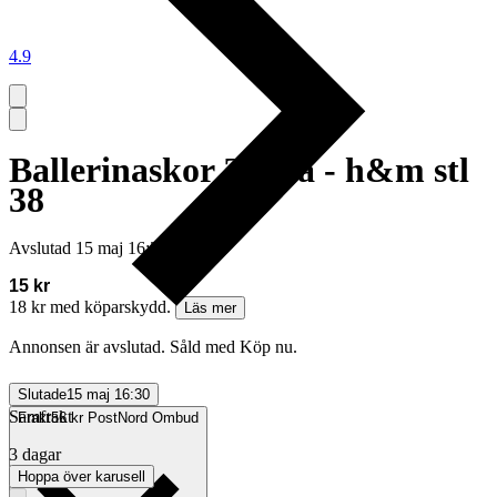
4.9
Ballerinaskor Zebra - h&m stl
38
Avslutad
15 maj 16:30
15 kr
18 kr med köparskydd.
Läs mer
Annonsen är avslutad. Såld med Köp nu.
Slutade
15 maj 16:30
Samfrakt
Frakt
56 kr PostNord Ombud
3 dagar
Hoppa över karusell