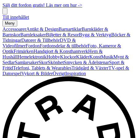
Sälj ditt fordon gratis! Läs mer om hur ->
Till innehållet
Meny
Accessoarer
Antikt & Design
Barnartiklar
Barnkläder &
Barnskor
Barnleksaker
Biljetter & Resor
Bygg & Verktyg
Böcker &
Tidningar
Datorer & Tillbehör
DVD &
Videofilmer
Fordon
Fordonsdelar & tillbehör
Foto, Kameror &
Optik
Frimärken
Handgjort & Konsthantverk
Hem &
Hushåll
Hemelektronik
Hobby
Klockor
Kläder
Konst
Musik
Mynt &
Sedlar
Samlarsaker
Skor
Skönhet
Smycken & Ädelstenar
Sport &
Fritid
Telefoni, Tablets & Wearables
Trädgård & Växter
TV-spel &
Datorspel
Vykort & Bilder
Övrigt
Inspiration