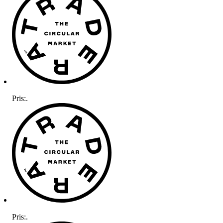
Pris:
.
Pris:
.