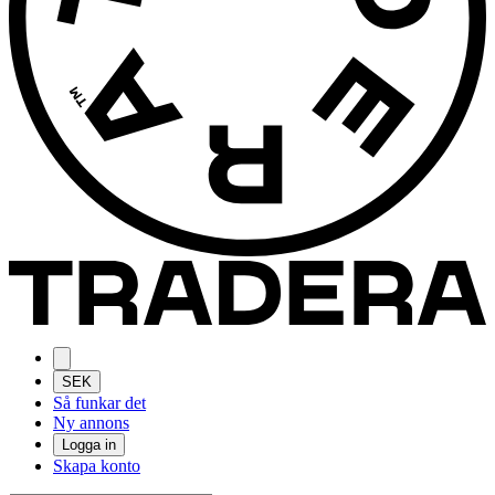
SEK
Så funkar det
Ny annons
Logga in
Skapa konto