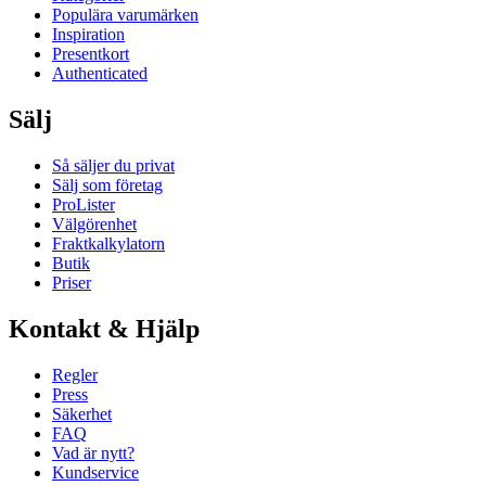
Populära varumärken
Inspiration
Presentkort
Authenticated
Sälj
Så säljer du privat
Sälj som företag
ProLister
Välgörenhet
Fraktkalkylatorn
Butik
Priser
Kontakt & Hjälp
Regler
Press
Säkerhet
FAQ
Vad är nytt?
Kundservice