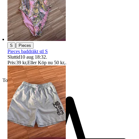
|
S
Pieces
Pieces baddräkt stl S
Sluttid
10 aug 18:32
.
Pris:
39 kr
,
Eller Köp nu
50 kr
,
.
Toppsäljare