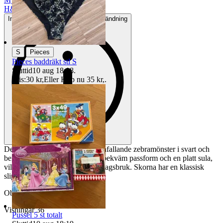
H&M
Inga eller minimala tecken på användning
|
S
Pieces
Pieces baddräkt stl S
Sluttid
10 aug 18:18
.
Pris:
30 kr
,
Eller Köp nu
35 kr
,
.
Dessa ballerinaskor har ett iögonfallande zebramönster i svart och
beige. De är designade med en bekväm passform och en platt sula,
vilket gör dem lämpliga för vardagsbruk. Skorna har en klassisk
slip-on-design med en låg profil.
Objektnr
731 056 938
Visningar
36
Pussel 5 st totalt