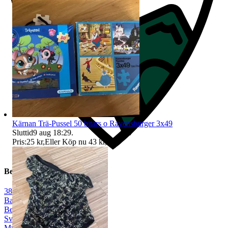
Kärnan Trä-Pussel 50 bitars o Ravensburger 3x49
Sluttid
9 aug 18:29
.
Pris:
25 kr
,
Eller Köp nu
43 kr
,
.
Beskrivning
38
|
Ballerina
|
Beige
|
Svart
|
Mycket gott skick
|