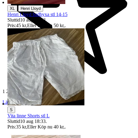
|
XL
Henri Lloyd
Henri Lloyd badbyxa stl 14-15
Sluttid
10 aug 18:33
.
Pris:
45 kr
,
Eller Köp nu
50 kr
,
.
1 229 omdömen
Läs omdömen
Följ
S
Vita linne Shorts stl L
Sluttid
10 aug 18:33
.
Pris:
35 kr
,
Eller Köp nu
40 kr
,
.