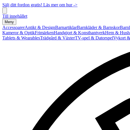
Sälj ditt fordon gratis! Läs mer om hur ->
Till innehållet
Meny
Accessoarer
Antikt & Design
Barnartiklar
Barnkläder & Barnskor
Barnl
Kameror & Optik
Frimärken
Handgjort & Konsthantverk
Hem & Hushå
Tablets & Wearables
Trädgård & Växter
TV-spel & Datorspel
Vykort &