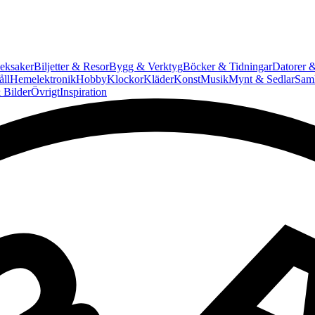
eksaker
Biljetter & Resor
Bygg & Verktyg
Böcker & Tidningar
Datorer &
ll
Hemelektronik
Hobby
Klockor
Kläder
Konst
Musik
Mynt & Sedlar
Saml
 Bilder
Övrigt
Inspiration