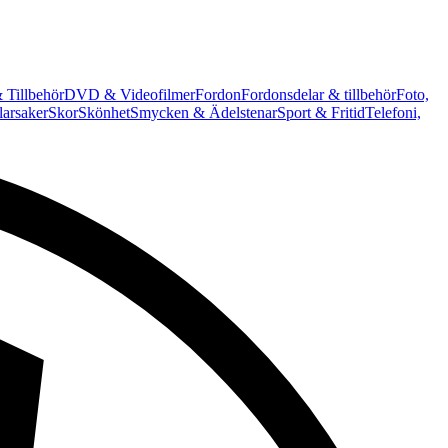
 Tillbehör
DVD & Videofilmer
Fordon
Fordonsdelar & tillbehör
Foto,
arsaker
Skor
Skönhet
Smycken & Ädelstenar
Sport & Fritid
Telefoni,