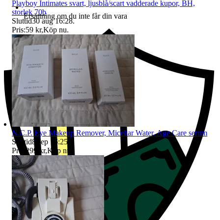
Playboy Intimates svart, ljusblå/scart vadderade kupor, BH,
storlek 70b
Ersättning om du inte får din vara
Sluttid
30 aug 16:28
.
Pris:
59 kr
,
Köp nu
.
N.C.P. Eye Makeup Remover, Micellar Water, Age Care serum
Sluttid
8 sep 16:25
.
Pris:
299 kr
,
Köp nu
.