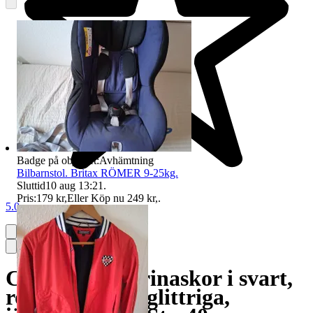
Badge på objektet:
Avhämtning
Bilbarnstol. Britax RÖMER 9-25kg.
Sluttid
10 aug 13:21
.
Pris:
179 kr
,
Eller Köp nu
249 kr
,
.
5.0
Catwalk Ballerinaskor i svart,
rosa och blått, glittriga,