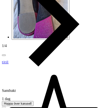
1
/
4
titil
Samfrakt
1 dag
Hoppa över karusell