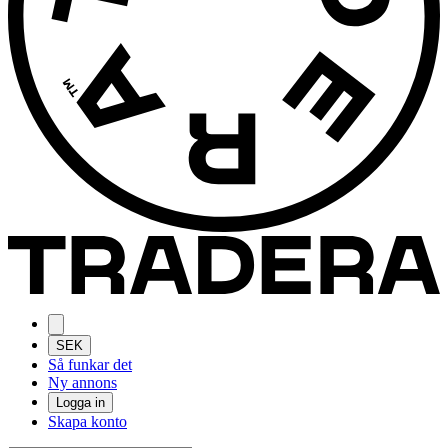
SEK
Så funkar det
Ny annons
Logga in
Skapa konto