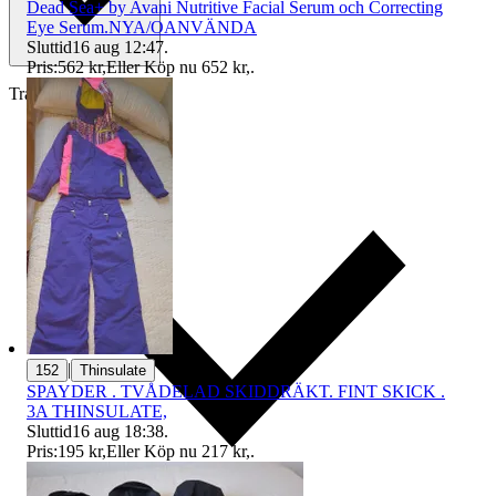
Dead Sea+ by Avani Nutritive Facial Serum och Correcting
Eye Serum.NYA/OANVÄNDA
Sluttid
16 aug 12:47
.
Pris:
562 kr
,
Eller Köp nu
652 kr
,
.
Traderas köparskydd
|
152
Thinsulate
SPAYDER . TVÅDELAD SKIDDRÄKT. FINT SKICK .
3A THINSULATE,
Sluttid
16 aug 18:38
.
Pris:
195 kr
,
Eller Köp nu
217 kr
,
.