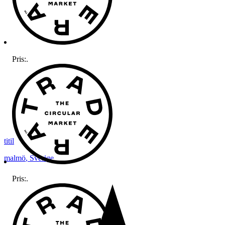
Pris:
.
titil
malmö
,
Sverige
Pris:
.