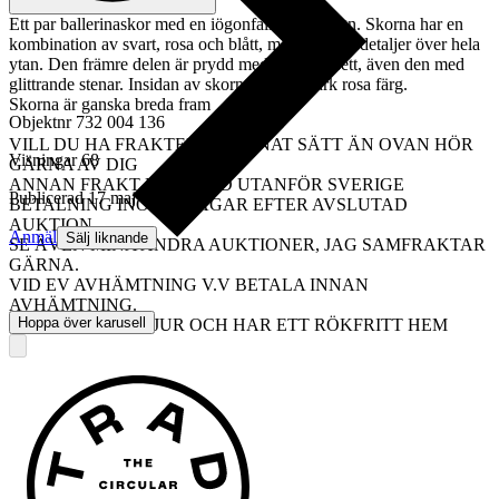
Ett par ballerinaskor med en iögonfallande design. Skorna har en
kombination av svart, rosa och blått, med glittriga detaljer över hela
ytan. Den främre delen är prydd med en blå rosett, även den med
glittrande stenar. Insidan av skorna är i en stark rosa färg.
Skorna är ganska breda fram
Objektnr
732 004 136
VILL DU HA FRAKTEN PÅ ANNAT SÄTT ÄN OVAN HÖR
Visningar
68
GÄRNA AV DIG
ANNAN FRAKT KOSTNAD UTANFÖR SVERIGE
Publicerad
17 maj 13:14
BETALNING INOM 5 DAGAR EFTER AVSLUTAD
AUKTION
Anmäl
Sälj liknande
SE ÄVEN MINA ANDRA AUKTIONER, JAG SAMFRAKTAR
GÄRNA.
VID EV AVHÄMTNING V.V BETALA INNAN
AVHÄMTNING.
Hoppa över karusell
JAG HAR INGA DJUR OCH HAR ETT RÖKFRITT HEM