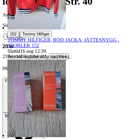
iögonfallande. Str. 40
Avslutad
31 maj 13:14
Slutpris
|
152
Tommy Hilfiger
∙
Visa bud
TOMMY HILFIGER, RÖD JACKA, JÄTTESNYGG .
STORLEK 152
20 kr
Sluttid
16 aug 12:39
.
23 kr med köparskydd.
Pris:
180 kr
,
Eller Köp nu
201 kr
,
.
Läs mer
pgron vann auktionen
Frakt
Från 49 kr
Betalning
Via Tradera