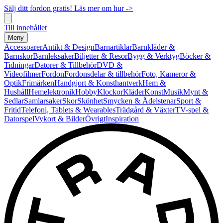
Sälj ditt fordon gratis! Läs mer om hur ->
Till innehållet
Meny
Accessoarer
Antikt & Design
Barnartiklar
Barnkläder &
Barnskor
Barnleksaker
Biljetter & Resor
Bygg & Verktyg
Böcker &
Tidningar
Datorer & Tillbehör
DVD &
Videofilmer
Fordon
Fordonsdelar & tillbehör
Foto, Kameror &
Optik
Frimärken
Handgjort & Konsthantverk
Hem &
Hushåll
Hemelektronik
Hobby
Klockor
Kläder
Konst
Musik
Mynt &
Sedlar
Samlarsaker
Skor
Skönhet
Smycken & Ädelstenar
Sport &
Fritid
Telefoni, Tablets & Wearables
Trädgård & Växter
TV-spel &
Datorspel
Vykort & Bilder
Övrigt
Inspiration