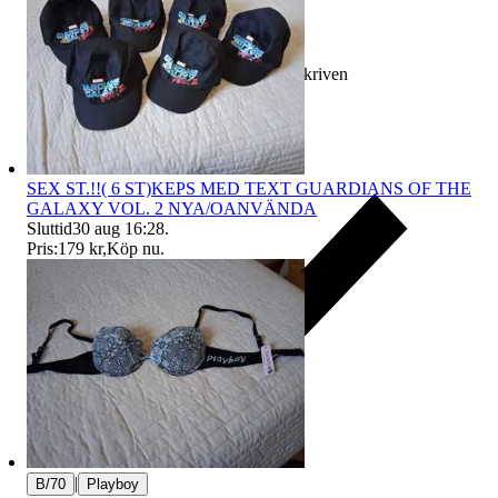
Ersättning om varan inte är som beskriven
SEX ST.!!( 6 ST)KEPS MED TEXT GUARDIANS OF THE
GALAXY VOL. 2 NYA/OANVÄNDA
Sluttid
30 aug 16:28
.
Pris:
179 kr
,
Köp nu
.
|
B/70
Playboy