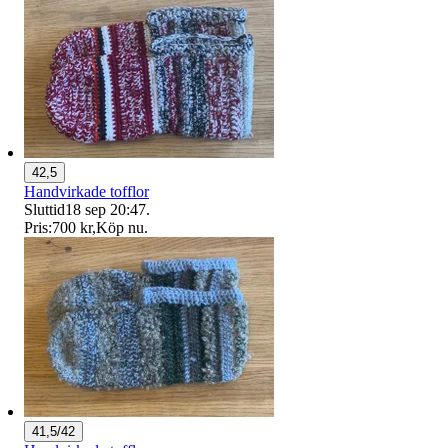
42,5
Handvirkade tofflor
Sluttid
18 sep 20:47
.
Pris:
700 kr
,
Köp nu
.
41,5/42