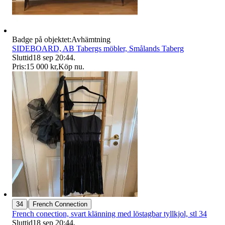
Badge på objektet:
Avhämtning
SIDEBOARD, AB Tabergs möbler, Smålands Taberg
Sluttid
18 sep 20:44
.
Pris:
15 000 kr
,
Köp nu
.
|
34
French Connection
French conection, svart klänning med löstagbar tyllkjol, stl 34
Sluttid
18 sep 20:44
.