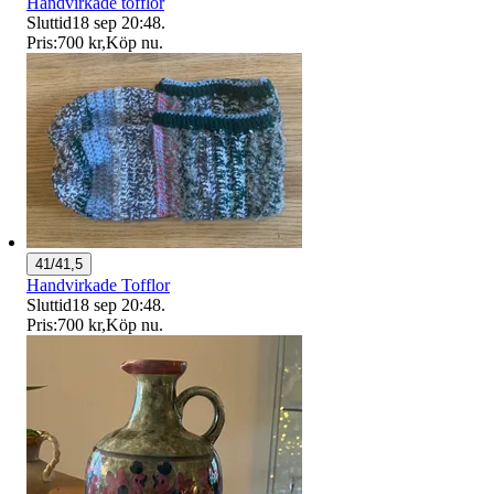
Handvirkade tofflor
Sluttid
18 sep 20:48
.
Pris:
700 kr
,
Köp nu
.
41/41,5
Handvirkade Tofflor
Sluttid
18 sep 20:48
.
Pris:
700 kr
,
Köp nu
.