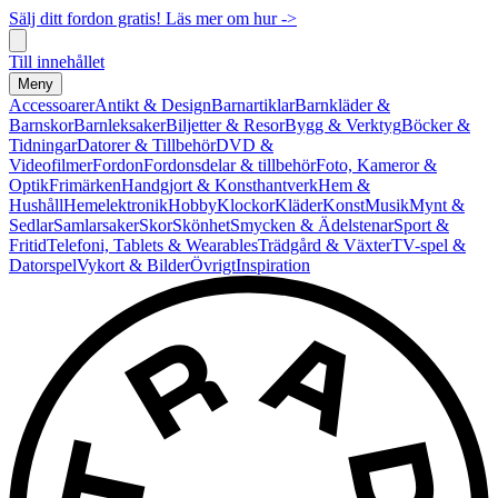
Sälj ditt fordon gratis! Läs mer om hur ->
Till innehållet
Meny
Accessoarer
Antikt & Design
Barnartiklar
Barnkläder &
Barnskor
Barnleksaker
Biljetter & Resor
Bygg & Verktyg
Böcker &
Tidningar
Datorer & Tillbehör
DVD &
Videofilmer
Fordon
Fordonsdelar & tillbehör
Foto, Kameror &
Optik
Frimärken
Handgjort & Konsthantverk
Hem &
Hushåll
Hemelektronik
Hobby
Klockor
Kläder
Konst
Musik
Mynt &
Sedlar
Samlarsaker
Skor
Skönhet
Smycken & Ädelstenar
Sport &
Fritid
Telefoni, Tablets & Wearables
Trädgård & Växter
TV-spel &
Datorspel
Vykort & Bilder
Övrigt
Inspiration