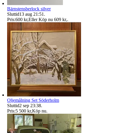
Bärnstensberlock silver
Sluttid
13 aug 21:51
.
Pris:
600 kr
,
Eller Köp nu
609 kr
,
.
Oljemålning Set Söderholm
Sluttid
2 sep 23:38
.
Pris:
5 500 kr
,
Köp nu
.