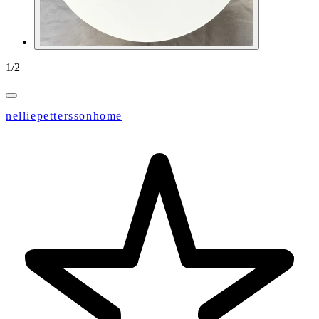
1
/
2
nelliepetterssonhome