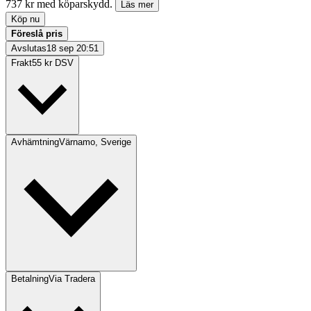
737 kr med köparskydd.
Läs mer
Köp nu
Föreslå pris
Avslutas
18 sep 20:51
Frakt
55 kr DSV
Avhämtning
Värnamo, Sverige
Betalning
Via Tradera