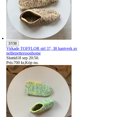
37/38
Virkade TOFFLOR strl 37, 38 hantverk av
nelliepetterssonhome
Sluttid
18 sep 20:50
.
Pris:
700 kr
,
Köp nu
.