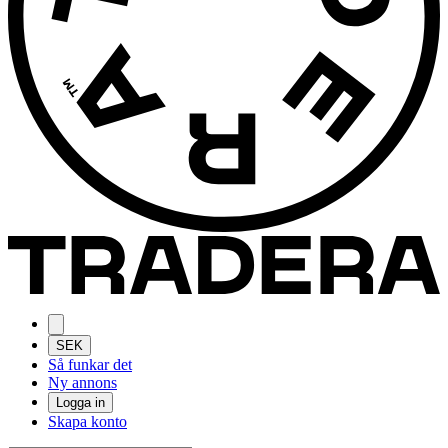
SEK
Så funkar det
Ny annons
Logga in
Skapa konto