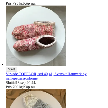
Pris:
795 kr
,
Köp nu
.
40/41
Virkade TOFFLOR, strl 40,41, Svenskt Hantverk by
nelliepetterssonhome
Sluttid
18 sep 20:44
.
Pris:
700 kr
,
Köp nu
.