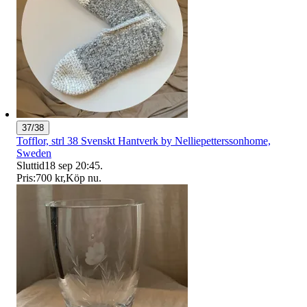
37/38
Tofflor, strl 38 Svenskt Hantverk by Nelliepetterssonhome,
Sweden
Sluttid
18 sep 20:45
.
Pris:
700 kr
,
Köp nu
.