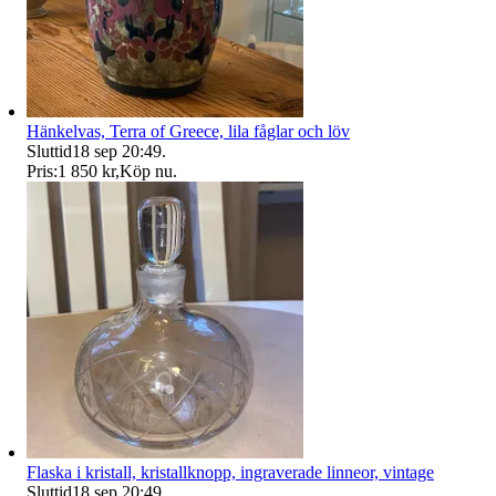
Hänkelvas, Terra of Greece, lila fåglar och löv
Sluttid
18 sep 20:49
.
Pris:
1 850 kr
,
Köp nu
.
Flaska i kristall, kristallknopp, ingraverade linneor, vintage
Sluttid
18 sep 20:49
.