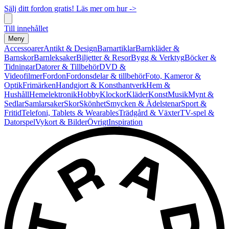
Sälj ditt fordon gratis! Läs mer om hur ->
Till innehållet
Meny
Accessoarer
Antikt & Design
Barnartiklar
Barnkläder &
Barnskor
Barnleksaker
Biljetter & Resor
Bygg & Verktyg
Böcker &
Tidningar
Datorer & Tillbehör
DVD &
Videofilmer
Fordon
Fordonsdelar & tillbehör
Foto, Kameror &
Optik
Frimärken
Handgjort & Konsthantverk
Hem &
Hushåll
Hemelektronik
Hobby
Klockor
Kläder
Konst
Musik
Mynt &
Sedlar
Samlarsaker
Skor
Skönhet
Smycken & Ädelstenar
Sport &
Fritid
Telefoni, Tablets & Wearables
Trädgård & Växter
TV-spel &
Datorspel
Vykort & Bilder
Övrigt
Inspiration