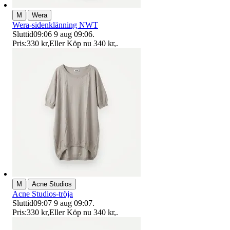
|
M
Wera
Wera-sidenklänning NWT
Sluttid
09:06
9 aug 09:06
.
Pris:
330 kr
,
Eller Köp nu
340 kr
,
.
|
M
Acne Studios
Acne Studios-tröja
Sluttid
09:07
9 aug 09:07
.
Pris:
330 kr
,
Eller Köp nu
340 kr
,
.