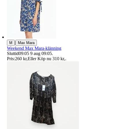
|
M
Max Mara
Weekend Max Mara-klänning
Sluttid
09:05
9 aug 09:05
.
Pris:
260 kr
,
Eller Köp nu
310 kr
,
.