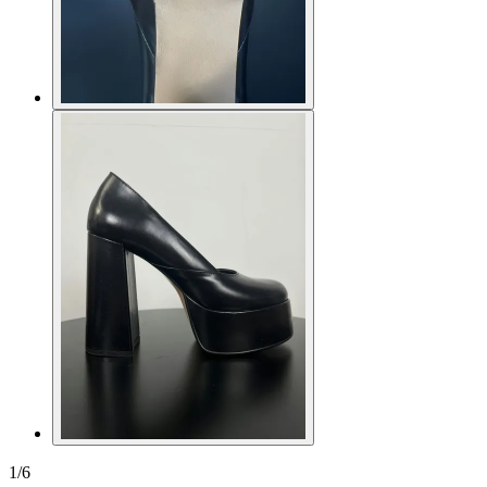
1
/
6