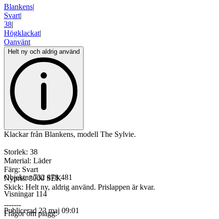
Blankens
|
Svart
|
38
|
Högklackat
|
Oanvänt
Helt ny och aldrig använd
Klackar från Blankens, modell The Sylvie.
Storlek: 38
Material: Läder
Färg: Svart
Objektnr
732 878 481
Nypris: 3000 SEK
Skick: Helt ny, aldrig använd. Prislappen är kvar.
Visningar
114
-------
Publicerad
23 maj 09:01
Frågor om plagg: