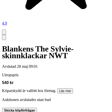
4.9
Blankens The Sylvie-
skinnklackar NWT
Avslutad
28 maj 09:01
Utropspris
540 kr
Köparskydd är valfritt hos företag.
Läs mer
Auktionen avslutades utan bud
Skicka köpförfrågan