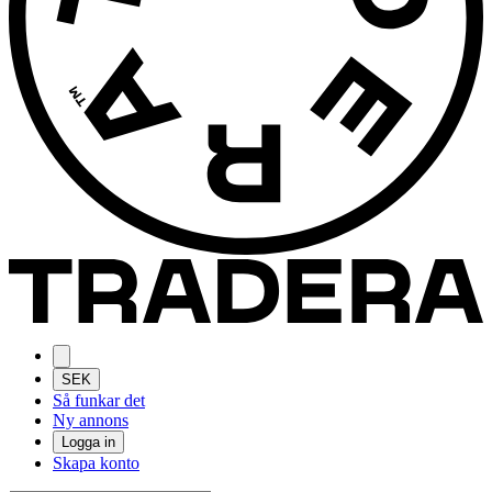
SEK
Så funkar det
Ny annons
Logga in
Skapa konto