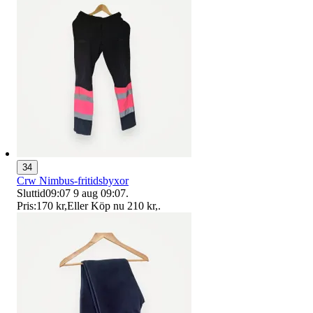
34
Crw Nimbus-fritidsbyxor
Sluttid
09:07
9 aug 09:07
.
Pris:
170 kr
,
Eller Köp nu
210 kr
,
.