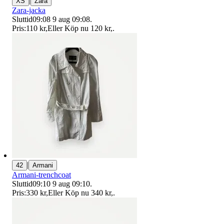
|
XS
Zara
Zara-jacka
Sluttid
09:08
9 aug 09:08
.
Pris:
110 kr
,
Eller Köp nu
120 kr
,
.
|
42
Armani
Armani-trenchcoat
Sluttid
09:10
9 aug 09:10
.
Pris:
330 kr
,
Eller Köp nu
340 kr
,
.