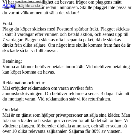
Vi har tyvärr inte möjlighet att besvara frågor om plaggens mått,
Anmäl
Sälj liknande
utan all info vi har står redan i annonsen. Skulle plagget inte passa är
du varmt välkommen att sälja det vidare!
Frakt:
Plagg du köper skickas med Postnord spårbar frakt. Plagget skickas
i snitt 3 vardagar efter vunnen och betald aktion, och senast upp till
7 vardagar. Plaggen skickas ofta i separata paket, då de skickas
direkt från olika säljare. Om något inte skulle komma fram fast de är
skickade så tar vi fullt ansvar.
Betalning:
Vunna auktioner behöver betalas inom 24h. Vid utebliven betalning
kan köpet komma att hävas.
Reklamation och retur:
Mai erbjuder reklamation om varan avviker från
annonsbeskrivningen. Du behöver reklamera senast 3 dagar från att
du mottagit varan. Vid reklamation står vi för returfrakten.
Om Mai:
Mai är en tjänst som hjälper privatpersoner att sälja sina kläder. Man
fotar sina kläder och sedan gör vi resten för att få det sålt online. Vi
värderar plaggen, förbereder digitala annonser, och säljer sedan på
över 10 olika relevanta säljkanaler. Säljarna får 80% av vinsten.