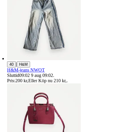
|
40
H&M
H&M-jeans NWOT
Sluttid
09:02
9 aug 09:02
.
Pris:
200 kr
,
Eller Köp nu
210 kr
,
.