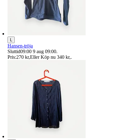
L
Hansen-tröja
Sluttid
09:00
9 aug 09:00
.
Pris:
270 kr
,
Eller Köp nu
340 kr
,
.