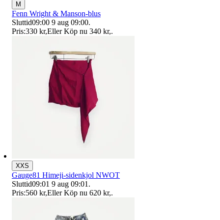
M
Fenn Wright & Manson-blus
Sluttid
09:00
9 aug 09:00
.
Pris:
330 kr
,
Eller Köp nu
340 kr
,
.
XXS
Gauge81 Himeji-sidenkjol NWOT
Sluttid
09:01
9 aug 09:01
.
Pris:
560 kr
,
Eller Köp nu
620 kr
,
.