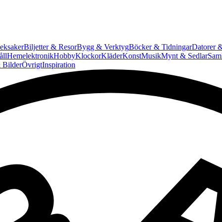
eksaker
Biljetter & Resor
Bygg & Verktyg
Böcker & Tidningar
Datorer &
ll
Hemelektronik
Hobby
Klockor
Kläder
Konst
Musik
Mynt & Sedlar
Saml
 Bilder
Övrigt
Inspiration