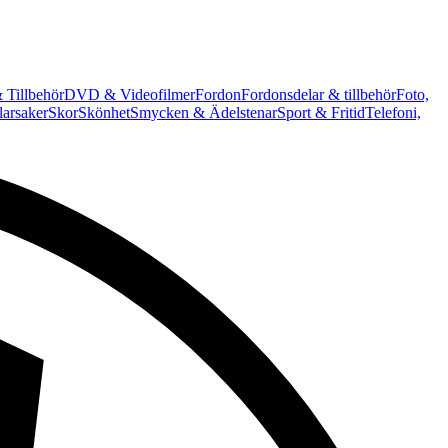
 Tillbehör
DVD & Videofilmer
Fordon
Fordonsdelar & tillbehör
Foto,
arsaker
Skor
Skönhet
Smycken & Ädelstenar
Sport & Fritid
Telefoni,