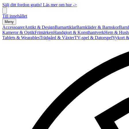
Sälj ditt fordon gratis! Läs mer om hur ->
Till innehållet
Meny
Accessoarer
Antikt & Design
Barnartiklar
Barnkläder & Barnskor
Barnl
Kameror & Optik
Frimärken
Handgjort & Konsthantverk
Hem & Hushå
Tablets & Wearables
Trädgård & Växter
TV-spel & Datorspel
Vykort &