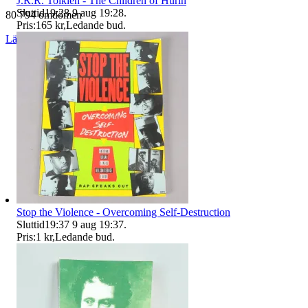
J.R.R. Tolkien - The Children of Húrin
Sluttid
19:28
9 aug 19:28
.
80 794 omdömen
Pris:
165 kr
,
Ledande bud
.
Läs omdömen
Följ
Stop the Violence - Overcoming Self-Destruction
Sluttid
19:37
9 aug 19:37
.
Pris:
1 kr
,
Ledande bud
.