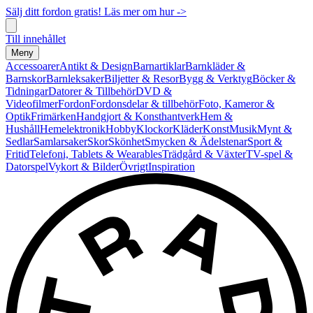
Sälj ditt fordon gratis! Läs mer om hur ->
Till innehållet
Meny
Accessoarer
Antikt & Design
Barnartiklar
Barnkläder &
Barnskor
Barnleksaker
Biljetter & Resor
Bygg & Verktyg
Böcker &
Tidningar
Datorer & Tillbehör
DVD &
Videofilmer
Fordon
Fordonsdelar & tillbehör
Foto, Kameror &
Optik
Frimärken
Handgjort & Konsthantverk
Hem &
Hushåll
Hemelektronik
Hobby
Klockor
Kläder
Konst
Musik
Mynt &
Sedlar
Samlarsaker
Skor
Skönhet
Smycken & Ädelstenar
Sport &
Fritid
Telefoni, Tablets & Wearables
Trädgård & Växter
TV-spel &
Datorspel
Vykort & Bilder
Övrigt
Inspiration