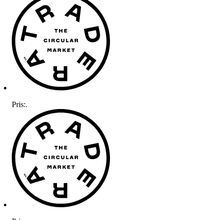
Pris:
.