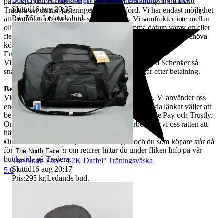
Bob Dylan All the Songs - The Story Behind Every Track
på 20kg och om objekten får plats i en flyttkartong. Inne i Mitt
Sluttid
16 aug 20:35
.
Tradera ser du när justeringen är genomförd. Vi har endast möjlighet
Pris:
56 kr
,
Ledande bud
.
att samfrakta objekt vunna samma datum. Vi samfrakter inte mellan
olika veckor. Om du köper flera objekt samma datum varav ett eller
flera är markerade med "SAMFRAKTAS EJ" kommer du behöva
köpa extra frakter. I dessa fall kommer vi kontakta dig.
Endast köpare inom EU / Only buyers within EU.
Vi samarbetar med Schenker. Varorna skickas med Schenker så
snabbt som möjligt och alltid inom 5 arbetsdagar efter betalning.
Betalning och ångerrätt
Vid vunnen auktion bör betalning ske omgående. Vi använder oss
endast av Traderabetalning, vilket innebär att du via länkar väljer att
betala med Swish, kort, Klarna, Apple Pay, Google Pay och Trustly.
Om betalning inte skett inom fem dagar förbehåller vi oss rätten att
häva köpet.
Du har rätt att ångra köpet inom 14 dagar, och du som köpare står då
för returfrakten. Mer om returer hittar du under fliken Info på vår
The North Face
butikssida på Tradera.
The North Face "Y2K Duffel" Träningsväska
Sluttid
16 aug 20:17
.
5.0
Pris:
295 kr
,
Ledande bud
.
Stadsmissionens second hand