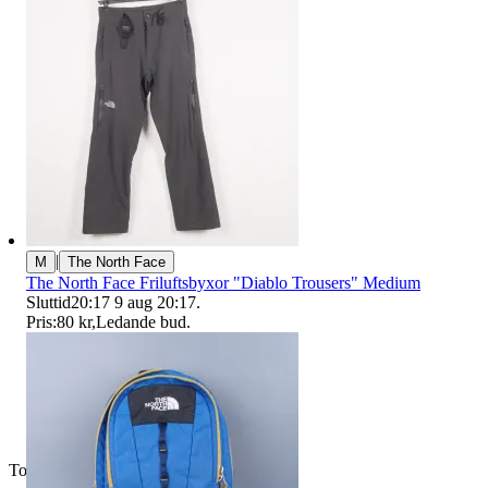
|
M
The North Face
The North Face Friluftsbyxor "Diablo Trousers" Medium
Sluttid
20:17
9 aug 20:17
.
Pris:
80 kr
,
Ledande bud
.
Toppsäljare