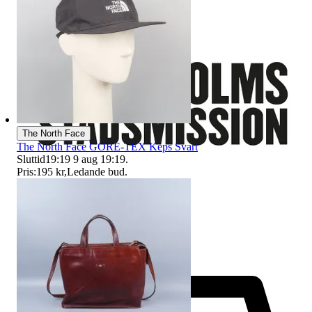
The North Face
The North Face GORE-TEX Keps Svart
Sluttid
19:19
9 aug 19:19
.
Pris:
195 kr
,
Ledande bud
.