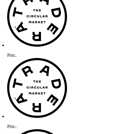
Pris:
.
Pris:
.