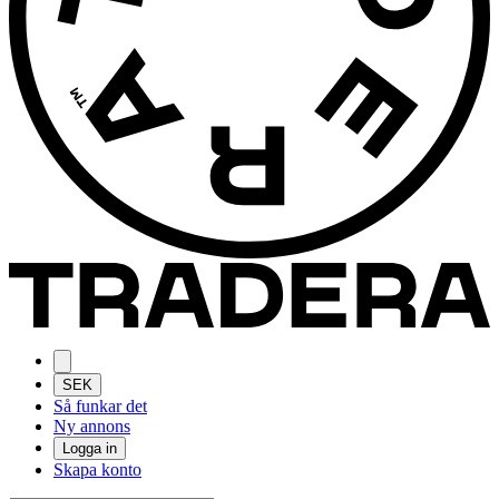
SEK
Så funkar det
Ny annons
Logga in
Skapa konto