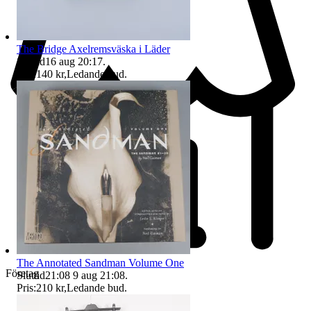
The Bridge Axelremsväska i Läder
Sluttid
16 aug 20:17
.
Pris:
140 kr
,
Ledande bud
.
The Annotated Sandman Volume One
Företag
Sluttid
21:08
9 aug 21:08
.
Pris:
210 kr
,
Ledande bud
.