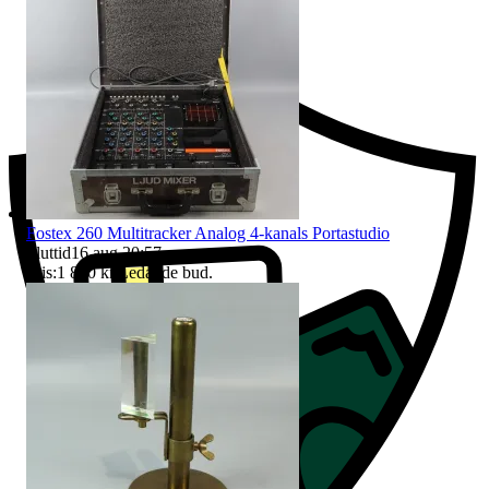
Ersättning om du inte får din vara
Fostex 260 Multitracker Analog 4-kanals Portastudio
Sluttid
16 aug 20:57
.
Pris:
1 840 kr
,
Ledande bud
.