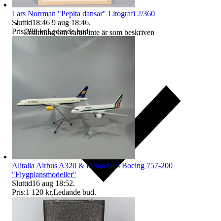
Lars Norrman "Pepita dansar" Litografi 2/360
Sluttid
18:46
9 aug 18:46
.
Pris:
390 kr
,
Ledande bud
.
Ersättning om varan inte är som beskriven
Alitalia Airbus A320 & Icelandairs Boeing 757-200
"Flygplansmodeller"
Sluttid
16 aug 18:52
.
Pris:
1 120 kr
,
Ledande bud
.