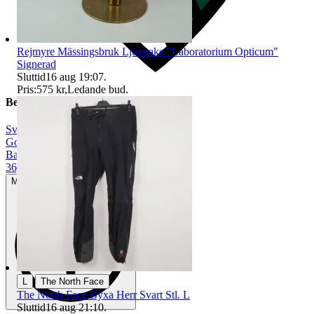
Rejmyre Mässingsbruk Ljusstake "Laboratorium Opticum"
Signerad
Sluttid
16 aug 19:07
.
Pris:
575 kr
,
Ledande bud
.
Beskrivning
Svart
|
Gott använt skick
|
Ballerina
|
36,5
Mindre tecken på användning
|
L
The North Face
⁠The North Face Byxa Herr Svart Stl. L
Sluttid
16 aug 21:10
.