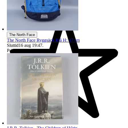
The North Face
The North Face Ryggsäck Blå H: 37 cm
Sluttid
16 aug 19:47
.
Pris:
1 kr
,
Utropspris
.