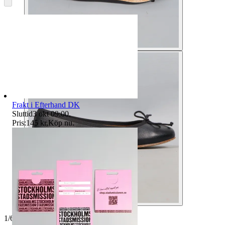
Frakt i Efterhand DK
Sluttid
3 okt 09:00
.
Pris:
145 kr
,
Köp nu
.
1
/
6