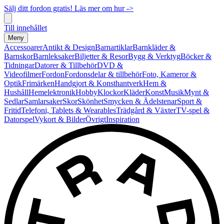
Sälj ditt fordon gratis! Läs mer om hur ->
Till innehållet
Meny
Accessoarer
Antikt & Design
Barnartiklar
Barnkläder &
Barnskor
Barnleksaker
Biljetter & Resor
Bygg & Verktyg
Böcker &
Tidningar
Datorer & Tillbehör
DVD &
Videofilmer
Fordon
Fordonsdelar & tillbehör
Foto, Kameror &
Optik
Frimärken
Handgjort & Konsthantverk
Hem &
Hushåll
Hemelektronik
Hobby
Klockor
Kläder
Konst
Musik
Mynt &
Sedlar
Samlarsaker
Skor
Skönhet
Smycken & Ädelstenar
Sport &
Fritid
Telefoni, Tablets & Wearables
Trädgård & Växter
TV-spel &
Datorspel
Vykort & Bilder
Övrigt
Inspiration