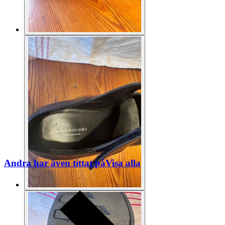
Andra har även tittat på
Visa alla