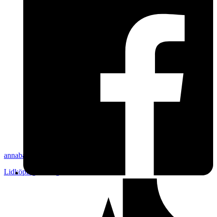
annabanana00
Lidköping
,
Sverige