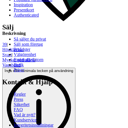
Inspiration
Presentkort
Authenticated
Sälj
Beskrivning
Så säljer du privat
Sälj som företag
39
|
ProLister
Högklackat
|
Välgörenhet
Svart
|
Fraktkalkylatorn
Mycket gott skick
|
Butik
Vagabond
Priser
Inga eller minimala tecken på användning
Kontakt & Hjälp
Regler
Press
Säkerhet
FAQ
Vad är nytt?
Kundservice
Integritetsinställningar