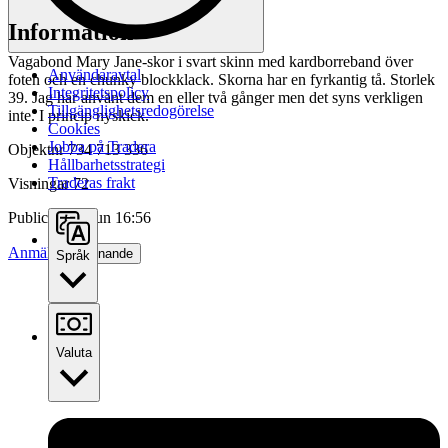
Information
Vagabond Mary Jane-skor i svart skinn med kardborreband över
Användaravtal
foten och en chunky blockklack. Skorna har en fyrkantig tå. Storlek
Integritetspolicy
39. Jag har använt dem en eller två gånger men det syns verkligen
Tillgänglighetsredogörelse
inte. I princip nyskick.
Cookies
Jobba på Tradera
Objektnr
734 713 336
Hållbarhetsstrategi
Traderas frakt
Visningar
72
Publicerad
3 jun 16:56
Anmäl
Sälj liknande
Språk
Valuta