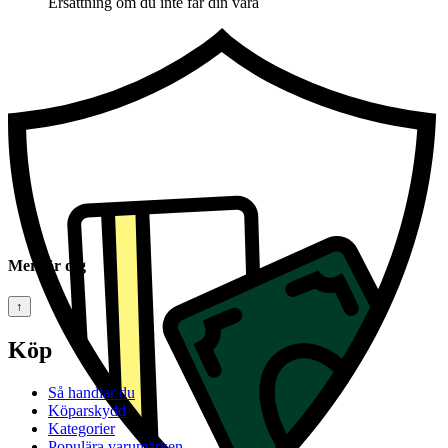
Ersättning om du inte får din vara
Mer för dig
↑
Köp
Så handlar du
Köparskydd
Kategorier
Populära varumärken