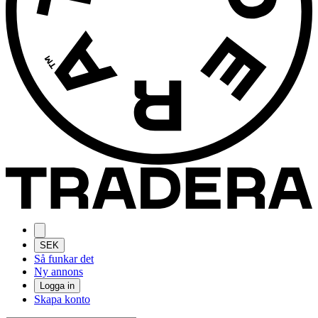
SEK
Så funkar det
Ny annons
Logga in
Skapa konto