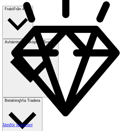
Frakt
Från 49 kr
Avhämtning
Lidköping, Sverige
Betalning
Via Tradera
Jämför slutpriser