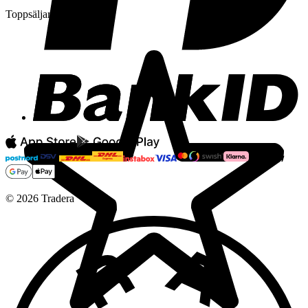
Toppsäljare
©
2026
Tradera