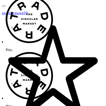
annabanana00
Pris:
.