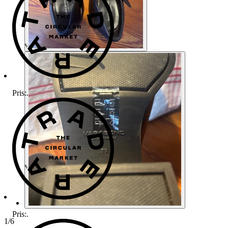
Pris:
.
Pris:
.
1
/
6