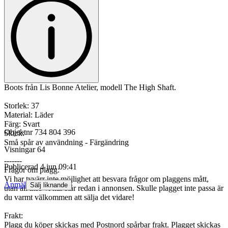
Boots från Lis Bonne Atelier, modell The High Shaft.
Storlek: 37
Material: Läder
Färg: Svart
Objektnr
734 804 396
Skick:
Små spår av användning - Färgändring
Visningar
64
-------
Publicerad
4 jun 09:41
Frågor om plagg:
Vi har tyvärr inte möjlighet att besvara frågor om plaggens mått,
Anmäl
Sälj liknande
utan all info vi har står redan i annonsen. Skulle plagget inte passa är
du varmt välkommen att sälja det vidare!
Frakt:
Plagg du köper skickas med Postnord spårbar frakt. Plagget skickas