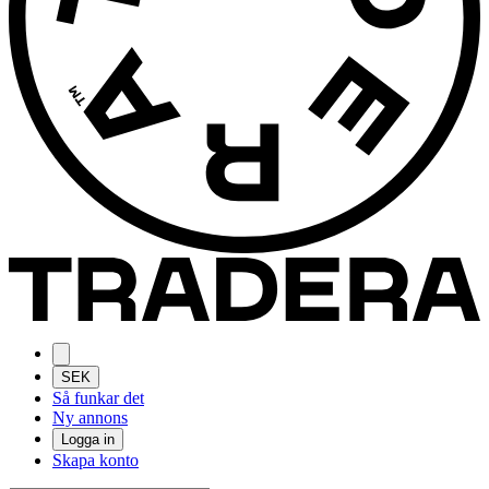
SEK
Så funkar det
Ny annons
Logga in
Skapa konto