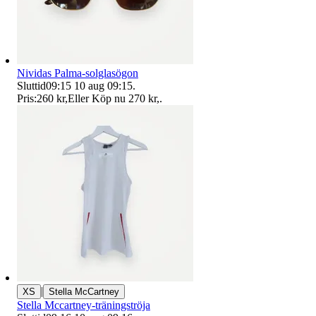
Nividas Palma-solglasögon
Sluttid
09:15
10 aug 09:15
.
Pris:
260 kr
,
Eller Köp nu
270 kr
,
.
|
XS
Stella McCartney
Stella Mccartney-träningströja