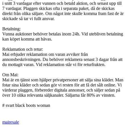
i snitt 3 vardagar efter vunnen och betald aktion, och senast upp till
7 vardagar. Plaggen skickas ofta i separata paket, då de skickas
direkt från olika säljare. Om något inte skulle komma fram fast de är
skickade så tar vi fullt ansvar.
Betalning:
Vunna auktioner behöver betalas inom 24h. Vid utebliven betalning
kan köpet komma att hävas.
Reklamation och retur:
Mai erbjuder reklamation om varan avviker från
annonsbeskrivningen. Du behöver reklamera senast 3 dagar från att
du mottagit varan. Vid reklamation står vi för returfrakten.
Om Mai:
Mai är en tjänst som hjälper privatpersoner att sälja sina kläder. Man
fotar sina kläder och sedan gör vi resten för att få det sålt online. Vi
värderar plaggen, förbereder digitala annonser, och säljer sedan på
över 10 olika relevanta säljkanaler. Säljarna får 80% av vinsten.
# svart black boots woman
mairesale