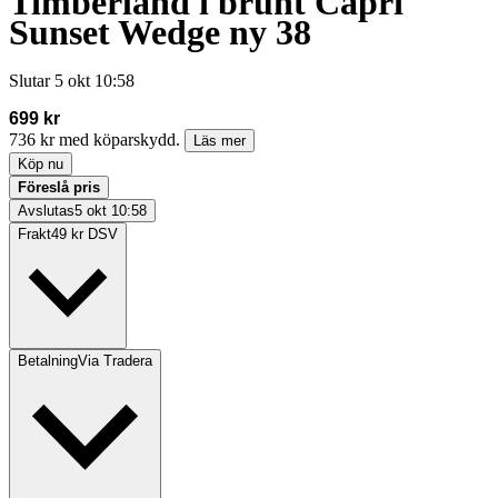
Timberland i brunt Capri
Sunset Wedge ny 38
Slutar
5 okt 10:58
699 kr
736 kr med köparskydd.
Läs mer
Köp nu
Föreslå pris
Avslutas
5 okt 10:58
Frakt
49 kr DSV
Betalning
Via Tradera