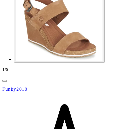
1
/
6
Funky2010