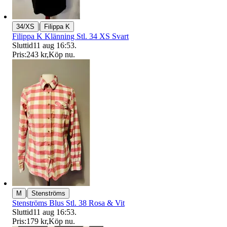
|
34/XS
Filippa K
Filippa K Klänning Stl. 34 XS Svart
Sluttid
11 aug 16:53
.
Pris:
243 kr
,
Köp nu
.
|
M
Stenströms
Stenströms Blus Stl. 38 Rosa & Vit
Sluttid
11 aug 16:53
.
Pris:
179 kr
,
Köp nu
.