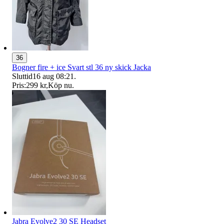
36
Bogner fire + ice Svart stl 36 ny skick Jacka
Sluttid
16 aug 08:21
.
Pris:
299 kr
,
Köp nu
.
Jabra Evolve2 30 SE Headset