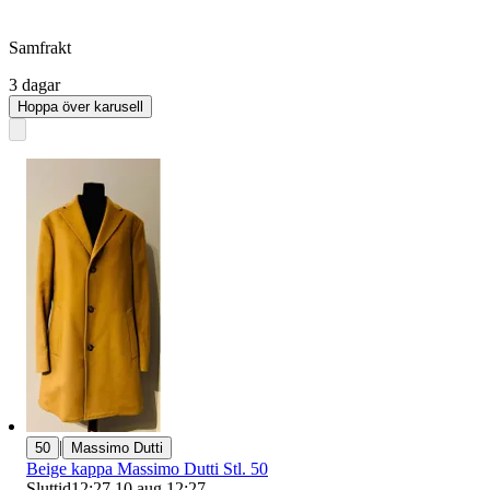
Samfrakt
3 dagar
Hoppa över karusell
|
50
Massimo Dutti
Beige kappa Massimo Dutti Stl. 50
Sluttid
12:27
10 aug 12:27
.