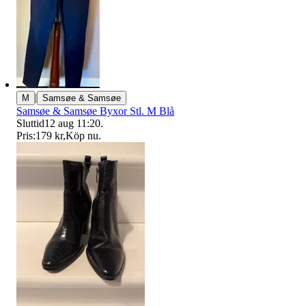
|
M
Samsøe & Samsøe
Samsøe & Samsøe Byxor Stl. M Blå
Sluttid
12 aug 11:20
.
Pris:
179 kr
,
Köp nu
.