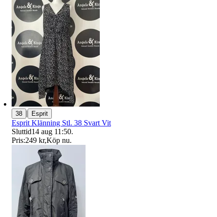
|
38
Esprit
Esprit Klänning Stl. 38 Svart Vit
Sluttid
14 aug 11:50
.
Pris:
249 kr
,
Köp nu
.