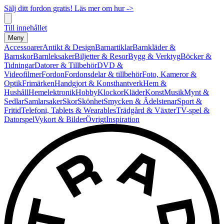
Sälj ditt fordon gratis! Läs mer om hur ->
Till innehållet
Meny
Accessoarer
Antikt & Design
Barnartiklar
Barnkläder &
Barnskor
Barnleksaker
Biljetter & Resor
Bygg & Verktyg
Böcker &
Tidningar
Datorer & Tillbehör
DVD &
Videofilmer
Fordon
Fordonsdelar & tillbehör
Foto, Kameror &
Optik
Frimärken
Handgjort & Konsthantverk
Hem &
Hushåll
Hemelektronik
Hobby
Klockor
Kläder
Konst
Musik
Mynt &
Sedlar
Samlarsaker
Skor
Skönhet
Smycken & Ädelstenar
Sport &
Fritid
Telefoni, Tablets & Wearables
Trädgård & Växter
TV-spel &
Datorspel
Vykort & Bilder
Övrigt
Inspiration