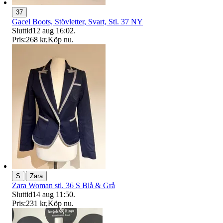
37
Gacel Boots, Stövletter, Svart, Stl. 37 NY
Sluttid
12 aug 16:02
.
Pris:
268 kr
,
Köp nu
.
|
S
Zara
Zara Woman stl. 36 S Blå & Grå
Sluttid
14 aug 11:50
.
Pris:
231 kr
,
Köp nu
.