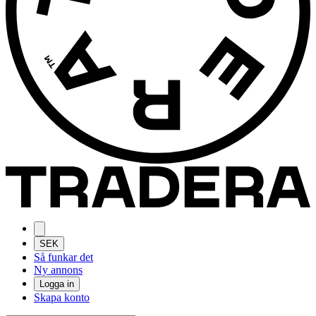
SEK
Så funkar det
Ny annons
Logga in
Skapa konto