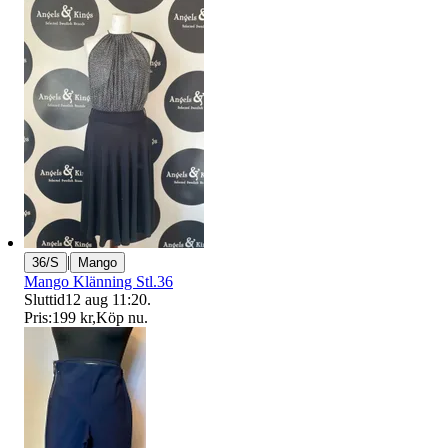
|
36/S
Mango
Mango Klänning Stl.36
Sluttid
12 aug 11:20
.
Pris:
199 kr
,
Köp nu
.