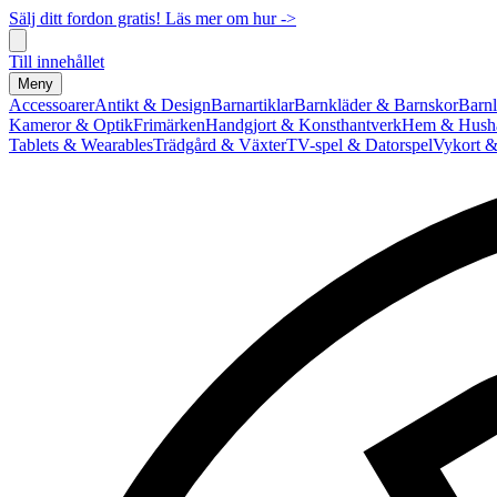
Sälj ditt fordon gratis! Läs mer om hur ->
Till innehållet
Meny
Accessoarer
Antikt & Design
Barnartiklar
Barnkläder & Barnskor
Barnl
Kameror & Optik
Frimärken
Handgjort & Konsthantverk
Hem & Hushå
Tablets & Wearables
Trädgård & Växter
TV-spel & Datorspel
Vykort &