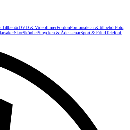
 Tillbehör
DVD & Videofilmer
Fordon
Fordonsdelar & tillbehör
Foto,
arsaker
Skor
Skönhet
Smycken & Ädelstenar
Sport & Fritid
Telefoni,