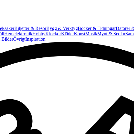
eksaker
Biljetter & Resor
Bygg & Verktyg
Böcker & Tidningar
Datorer &
ll
Hemelektronik
Hobby
Klockor
Kläder
Konst
Musik
Mynt & Sedlar
Saml
 Bilder
Övrigt
Inspiration