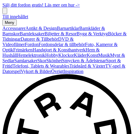
Sälj ditt fordon gratis! Läs mer om hur ->
Till innehållet
Meny
Accessoarer
Antikt & Design
Barnartiklar
Barnkläder &
Barnskor
Barnleksaker
Biljetter & Resor
Bygg & Verktyg
Böcker &
Tidningar
Datorer & Tillbehör
DVD &
Videofilmer
Fordon
Fordonsdelar & tillbehör
Foto, Kameror &
Optik
Frimärken
Handgjort & Konsthantverk
Hem &
Hushåll
Hemelektronik
Hobby
Klockor
Kläder
Konst
Musik
Mynt &
Sedlar
Samlarsaker
Skor
Skönhet
Smycken & Ädelstenar
Sport &
Fritid
Telefoni, Tablets & Wearables
Trädgård & Växter
TV-spel &
Datorspel
Vykort & Bilder
Övrigt
Inspiration