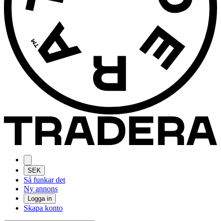
SEK
Så funkar det
Ny annons
Logga in
Skapa konto