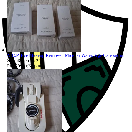
N.C.P. Eye Makeup Remover, Micellar Water, Age Care serum
Sluttid
8 sep 16:25
.
Pris:
299 kr
,
Köp nu
.