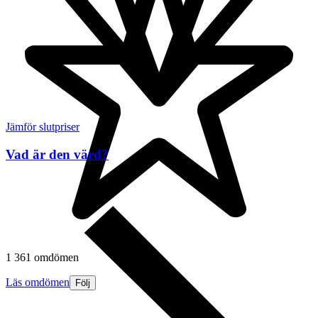
Jämför slutpriser
Vad är den värd?
1 361 omdömen
Läs omdömen
Följ