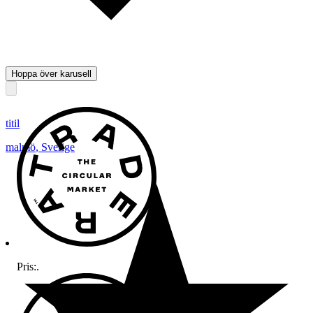
Hoppa över karusell
titil
malmö
,
Sverige
Pris:
.