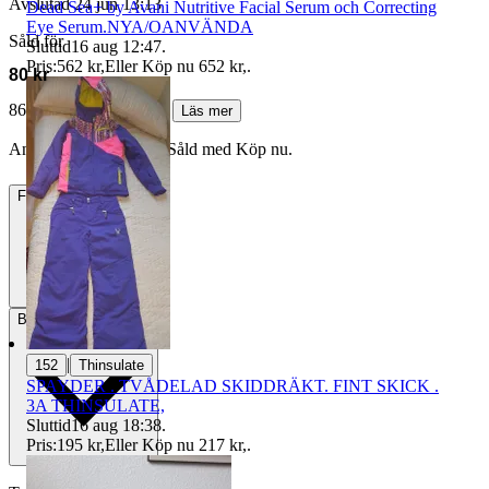
Avslutad
24 jun 13:13
Dead Sea+ by Avani Nutritive Facial Serum och Correcting
Eye Serum.NYA/OANVÄNDA
Såld för
Sluttid
16 aug 12:47
.
Pris:
562 kr
,
Eller Köp nu
652 kr
,
.
80 kr
86 kr med köparskydd.
Läs mer
Annonsen är avslutad. Såld med Köp nu.
Frakt
Från 49 kr
Betalning
Via Tradera
|
152
Thinsulate
SPAYDER . TVÅDELAD SKIDDRÄKT. FINT SKICK .
3A THINSULATE,
Sluttid
16 aug 18:38
.
Pris:
195 kr
,
Eller Köp nu
217 kr
,
.