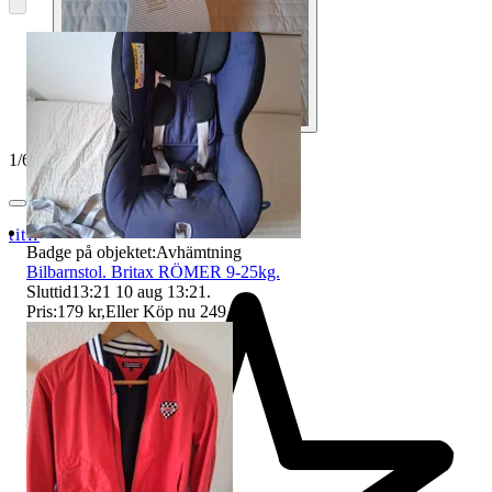
1
/
6
titil
Badge på objektet:
Avhämtning
Bilbarnstol. Britax RÖMER 9-25kg.
Sluttid
13:21
10 aug 13:21
.
Pris:
179 kr
,
Eller Köp nu
249 kr
,
.