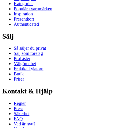
Kategorier
Populära varumärken
Inspiration
Presentkort
Authenticated
Sälj
Så säljer du privat
Sälj som företag
ProLister
Välgörenhet
Fraktkalkylatorn
Butik
Priser
Kontakt & Hjälp
Regler
Press
Säkerhet
FAQ
Vad är nytt?