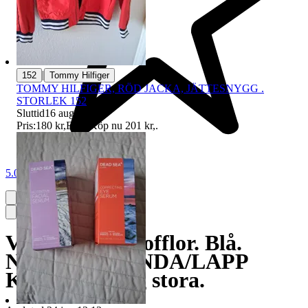
|
152
Tommy Hilfiger
TOMMY HILFIGER, RÖD JACKA, JÄTTESNYGG .
STORLEK 152
Sluttid
16 aug 12:39
.
Pris:
180 kr
,
Eller Köp nu
201 kr
,
.
5.0
Varma sköna tofflor. Blå.
NYA/OANVÄNDA/LAPP
KVAR. Rymlig stora.