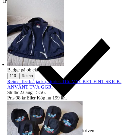
Traderas köparskydd
Badge på objektet:
Ny
|
110
Reima
Reima Tec blå jacka, storlek 116. MYCKET FINT SKICK.
ANVÄNT TVÅ GGR.
Sluttid
23 aug 15:56
.
Pris:
98 kr
,
Eller Köp nu
199 kr
,
.
Ersättning om varan inte är som beskriven