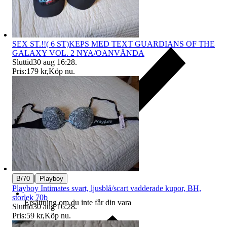
SEX ST.!!( 6 ST)KEPS MED TEXT GUARDIANS OF THE
GALAXY VOL. 2 NYA/OANVÄNDA
Sluttid
30 aug 16:28
.
Pris:
179 kr
,
Köp nu
.
|
B/70
Playboy
Playboy Intimates svart, ljusblå/scart vadderade kupor, BH,
storlek 70b
Ersättning om du inte får din vara
Sluttid
30 aug 16:28
.
Pris:
59 kr
,
Köp nu
.