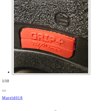
1
/
10
Mareld018