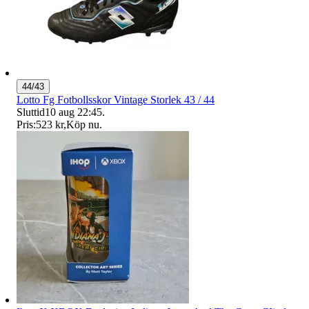
44/43
Lotto Fg Fotbollsskor Vintage Storlek 43 / 44
Sluttid
10 aug 22:45
.
Pris:
523 kr
,
Köp nu
.