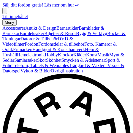
Sälj ditt fordon gratis! Läs mer om hur ->
Till innehållet
Meny
Accessoarer
Antikt & Design
Barnartiklar
Barnkläder &
Barnskor
Barnleksaker
Biljetter & Resor
Bygg & Verktyg
Böcker &
Tidningar
Datorer & Tillbehör
DVD &
Videofilmer
Fordon
Fordonsdelar & tillbehör
Foto, Kameror &
Optik
Frimärken
Handgjort & Konsthantverk
Hem &
Hushåll
Hemelektronik
Hobby
Klockor
Kläder
Konst
Musik
Mynt &
Sedlar
Samlarsaker
Skor
Skönhet
Smycken & Ädelstenar
Sport &
Fritid
Telefoni, Tablets & Wearables
Trädgård & Växter
TV-spel &
Datorspel
Vykort & Bilder
Övrigt
Inspiration