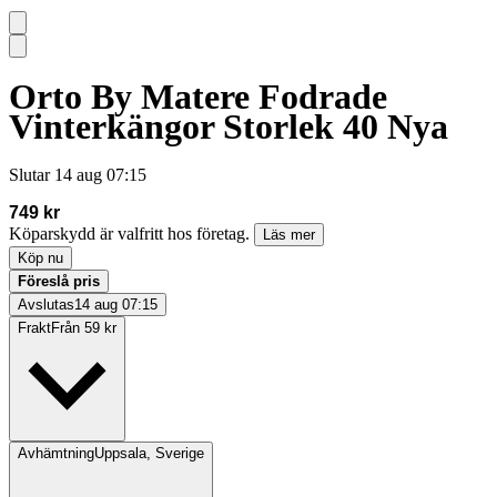
Orto By Matere Fodrade
Vinterkängor Storlek 40 Nya
Slutar
14 aug 07:15
749 kr
Köparskydd är valfritt hos företag.
Läs mer
Köp nu
Föreslå pris
Avslutas
14 aug 07:15
Frakt
Från 59 kr
Avhämtning
Uppsala, Sverige