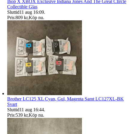
Ihop X XBOX Exclusive Indiana Jones And The Great CIircle
Collectible Glas
Sluttid
11 aug 16:09
.
Pris:
809 kr
,
Köp nu
.
Brother LC125 XL Cyan, Gul, Magenta Samt LC127XL-BK
Svart
Sluttid
11 aug 16:44
.
Pris:
539 kr
,
Köp nu
.