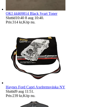
OKI 44469814 Black Svart Toner
Sluttid
10:40
8 aug 10:40
.
Pris:
314 kr
,
Köp nu
.
Haynes Ford Capri Axelremsväska NY
Sluttid
9 aug 11:51
.
Pris:
239 kr
,
Köp nu
.