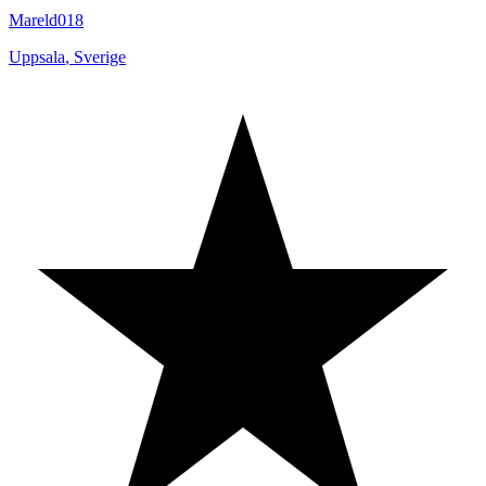
Mareld018
Uppsala
,
Sverige