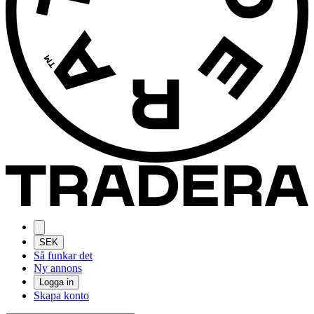
SEK
Så funkar det
Ny annons
Logga in
Skapa konto