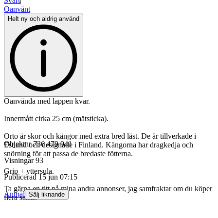
Svart
|
Oanvänt
Helt ny och aldrig använd
Oanvända med lappen kvar.
Innermått cirka 25 cm (mätsticka).
Orto är skor och kängor med extra bred läst. De är tillverkade i
Objektnr
736 479 941
Estland och designade i Finland. Kängorna har dragkedja och
snörning för att passa de bredaste fötterna.
Visningar
93
Grip + yttersula.
Publicerad
15 jun 07:15
Ta gärna en titt på mina andra annonser, jag samfraktar om du köper
Anmäl
Sälj liknande
flera saker.