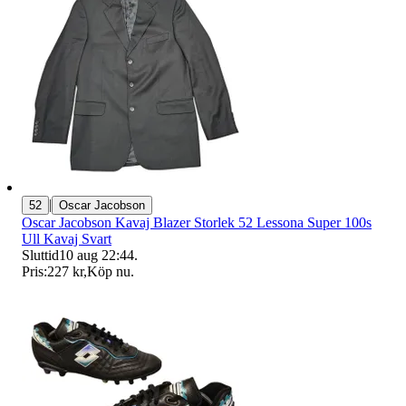
|
52
Oscar Jacobson
Oscar Jacobson Kavaj Blazer Storlek 52 Lessona Super 100s
Ull Kavaj Svart
Sluttid
10 aug 22:44
.
Pris:
227 kr
,
Köp nu
.