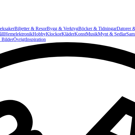
eksaker
Biljetter & Resor
Bygg & Verktyg
Böcker & Tidningar
Datorer &
ll
Hemelektronik
Hobby
Klockor
Kläder
Konst
Musik
Mynt & Sedlar
Saml
 Bilder
Övrigt
Inspiration