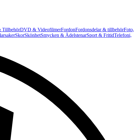
 Tillbehör
DVD & Videofilmer
Fordon
Fordonsdelar & tillbehör
Foto,
arsaker
Skor
Skönhet
Smycken & Ädelstenar
Sport & Fritid
Telefoni,