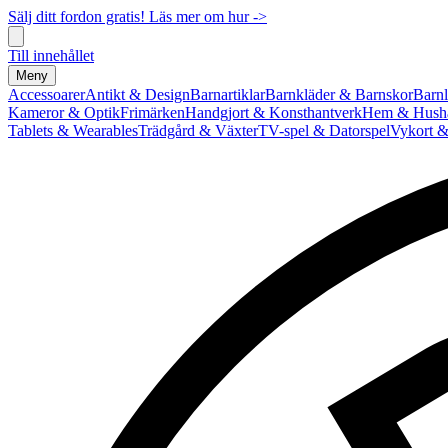
Sälj ditt fordon gratis! Läs mer om hur ->
Till innehållet
Meny
Accessoarer
Antikt & Design
Barnartiklar
Barnkläder & Barnskor
Barnl
Kameror & Optik
Frimärken
Handgjort & Konsthantverk
Hem & Hushå
Tablets & Wearables
Trädgård & Växter
TV-spel & Datorspel
Vykort &