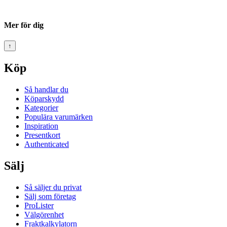
Mer för dig
↑
Köp
Så handlar du
Köparskydd
Kategorier
Populära varumärken
Inspiration
Presentkort
Authenticated
Sälj
Så säljer du privat
Sälj som företag
ProLister
Välgörenhet
Fraktkalkylatorn