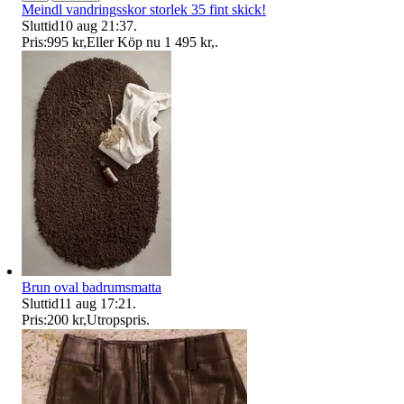
Meindl vandringsskor storlek 35 fint skick!
Sluttid
10 aug 21:37
.
Pris:
995 kr
,
Eller Köp nu
1 495 kr
,
.
Brun oval badrumsmatta
Sluttid
11 aug 17:21
.
Pris:
200 kr
,
Utropspris
.