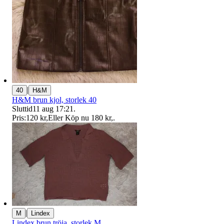
|
40
H&M
H&M brun kjol, storlek 40
Sluttid
11 aug 17:21
.
Pris:
120 kr
,
Eller Köp nu
180 kr
,
.
|
M
Lindex
Lindex brun tröja, storlek M