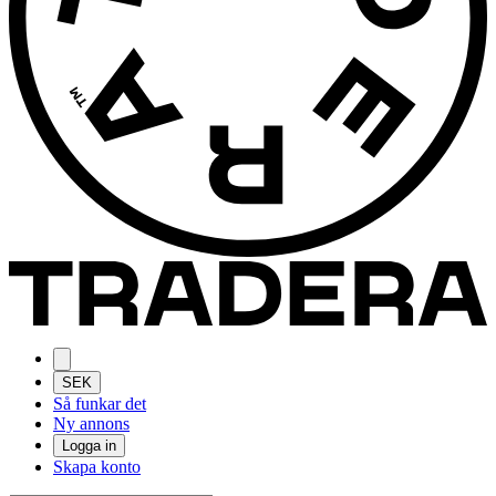
SEK
Så funkar det
Ny annons
Logga in
Skapa konto