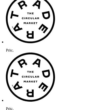
Pris:
.
Pris:
.