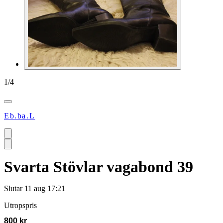
1
/
4
Eb.ba.L
Svarta Stövlar vagabond 39
Slutar
11 aug 17:21
Utropspris
800 kr