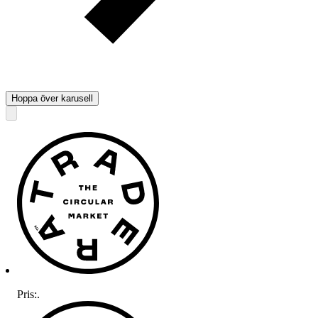
Hoppa över karusell
Pris:
.