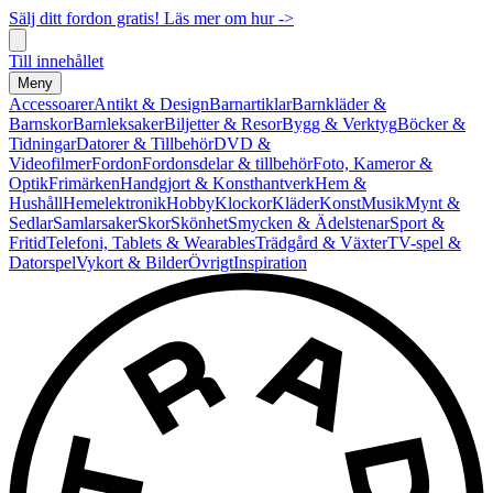
Sälj ditt fordon gratis! Läs mer om hur ->
Till innehållet
Meny
Accessoarer
Antikt & Design
Barnartiklar
Barnkläder &
Barnskor
Barnleksaker
Biljetter & Resor
Bygg & Verktyg
Böcker &
Tidningar
Datorer & Tillbehör
DVD &
Videofilmer
Fordon
Fordonsdelar & tillbehör
Foto, Kameror &
Optik
Frimärken
Handgjort & Konsthantverk
Hem &
Hushåll
Hemelektronik
Hobby
Klockor
Kläder
Konst
Musik
Mynt &
Sedlar
Samlarsaker
Skor
Skönhet
Smycken & Ädelstenar
Sport &
Fritid
Telefoni, Tablets & Wearables
Trädgård & Växter
TV-spel &
Datorspel
Vykort & Bilder
Övrigt
Inspiration