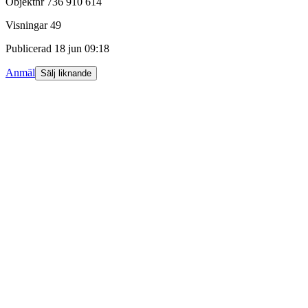
Objektnr
736 910 614
Visningar
49
Publicerad
18 jun 09:18
Anmäl
Sälj liknande