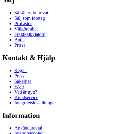
Så säljer du privat
Sälj som företag
ProLister
Välgörenhet
Fraktkalkylatorn
Butik
Priser
Kontakt & Hjälp
Regler
Press
Säkerhet
FAQ
Vad är nytt?
Kundservice
Integritetsinställningar
Information
Användaravtal
Integritetspolicy