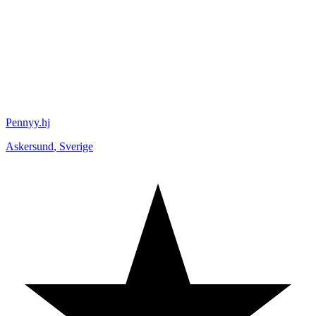
Pennyy.hj
Askersund
,
Sverige