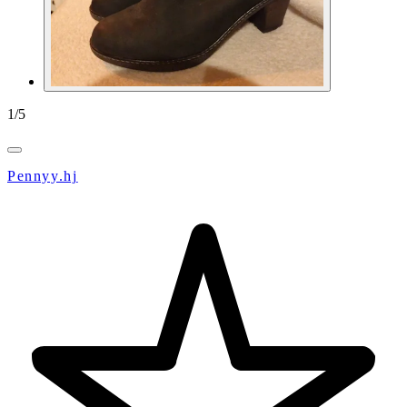
1
/
5
Pennyy.hj