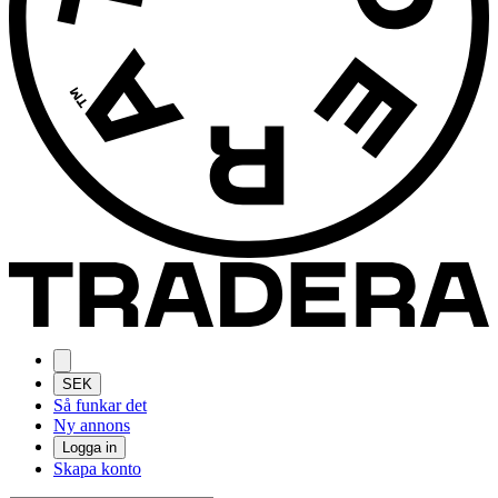
SEK
Så funkar det
Ny annons
Logga in
Skapa konto