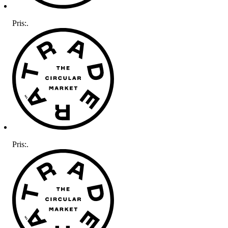
Pris:
.
Pris:
.