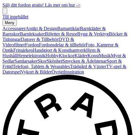
Sälj ditt fordon gratis! Läs mer om hur ->
Till innehållet
Meny
Accessoarer
Antikt & Design
Barnartiklar
Barnkläder &
Barnskor
Barnleksaker
Biljetter & Resor
Bygg & Verktyg
Böcker &
Tidningar
Datorer & Tillbehör
DVD &
Videofilmer
Fordon
Fordonsdelar & tillbehör
Foto, Kameror &
Optik
Frimärken
Handgjort & Konsthantverk
Hem &
Hushåll
Hemelektronik
Hobby
Klockor
Kläder
Konst
Musik
Mynt &
Sedlar
Samlarsaker
Skor
Skönhet
Smycken & Ädelstenar
Sport &
Fritid
Telefoni, Tablets & Wearables
Trädgård & Växter
TV-spel &
Datorspel
Vykort & Bilder
Övrigt
Inspiration