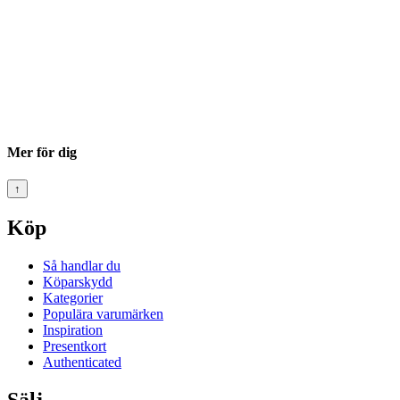
Mer för dig
↑
Köp
Så handlar du
Köparskydd
Kategorier
Populära varumärken
Inspiration
Presentkort
Authenticated
Sälj