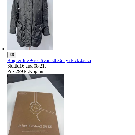
36
Bogner fire + ice Svart stl 36 ny skick Jacka
Sluttid
16 aug 08:21
.
Pris:
299 kr
,
Köp nu
.