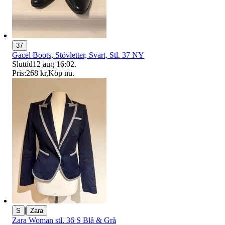
37
Gacel Boots, Stövletter, Svart, Stl. 37 NY
Sluttid
12 aug 16:02
.
Pris:
268 kr
,
Köp nu
.
|
S
Zara
Zara Woman stl. 36 S Blå & Grå