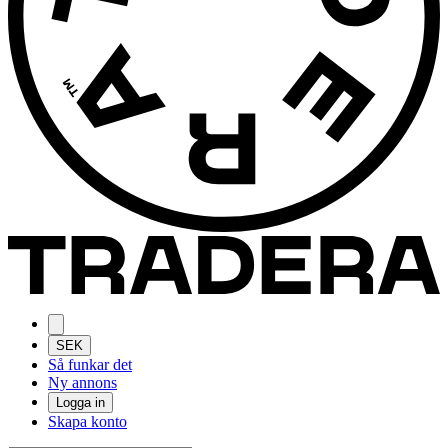
SEK
Så funkar det
Ny annons
Logga in
Skapa konto