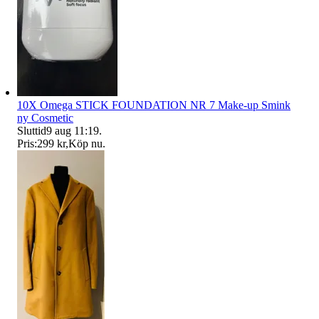
10X Omega STICK FOUNDATION NR 7 Make-up Smink
ny Cosmetic
Sluttid
9 aug 11:19
.
Pris:
299 kr
,
Köp nu
.