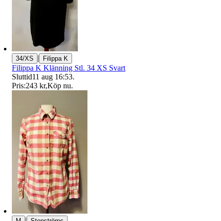
|
34/XS
Filippa K
Filippa K Klänning Stl. 34 XS Svart
Sluttid
11 aug 16:53
.
Pris:
243 kr
,
Köp nu
.
|
M
Stenströms