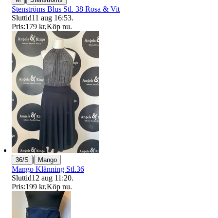
Stenströms Blus Stl. 38 Rosa & Vit
Sluttid
11 aug 16:53
.
Pris:
179 kr
,
Köp nu
.
|
36/S
Mango
Mango Klänning Stl.36
Sluttid
12 aug 11:20
.
Pris:
199 kr
,
Köp nu
.