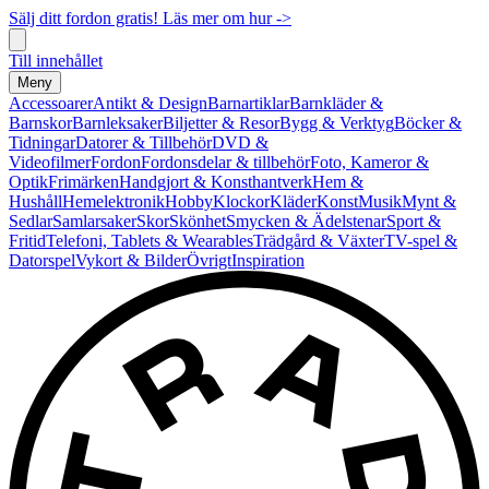
Sälj ditt fordon gratis! Läs mer om hur ->
Till innehållet
Meny
Accessoarer
Antikt & Design
Barnartiklar
Barnkläder &
Barnskor
Barnleksaker
Biljetter & Resor
Bygg & Verktyg
Böcker &
Tidningar
Datorer & Tillbehör
DVD &
Videofilmer
Fordon
Fordonsdelar & tillbehör
Foto, Kameror &
Optik
Frimärken
Handgjort & Konsthantverk
Hem &
Hushåll
Hemelektronik
Hobby
Klockor
Kläder
Konst
Musik
Mynt &
Sedlar
Samlarsaker
Skor
Skönhet
Smycken & Ädelstenar
Sport &
Fritid
Telefoni, Tablets & Wearables
Trädgård & Växter
TV-spel &
Datorspel
Vykort & Bilder
Övrigt
Inspiration