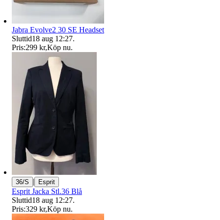
Jabra Evolve2 30 SE Headset
Sluttid
18 aug 12:27
.
Pris:
299 kr
,
Köp nu
.
|
36/S
Esprit
Esprit Jacka Stl.36 Blå
Sluttid
18 aug 12:27
.
Pris:
329 kr
,
Köp nu
.