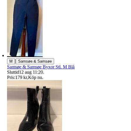
|
M
Samsøe & Samsøe
Samsøe & Samsøe Byxor Stl. M Blå
Sluttid
12 aug 11:20
.
Pris:
179 kr
,
Köp nu
.