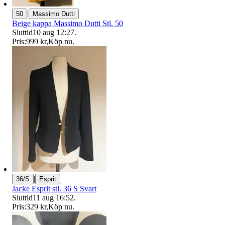
|
50
Massimo Dutti
Beige kappa Massimo Dutti Stl. 50
Sluttid
10 aug 12:27
.
Pris:
999 kr
,
Köp nu
.
|
36/S
Esprit
Jacke Esprit stl. 36 S Svart
Sluttid
11 aug 16:52
.
Pris:
329 kr
,
Köp nu
.