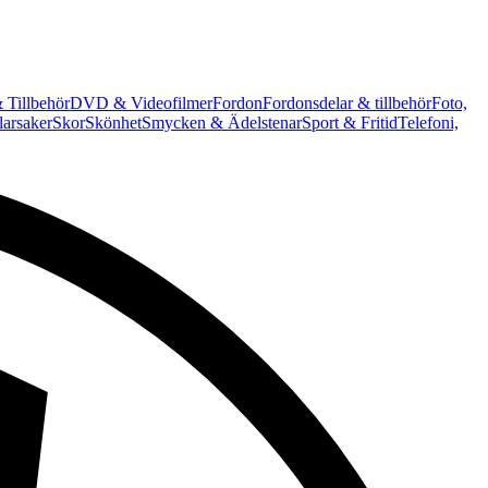
 Tillbehör
DVD & Videofilmer
Fordon
Fordonsdelar & tillbehör
Foto,
arsaker
Skor
Skönhet
Smycken & Ädelstenar
Sport & Fritid
Telefoni,