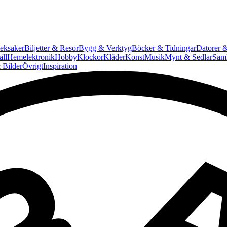
eksaker
Biljetter & Resor
Bygg & Verktyg
Böcker & Tidningar
Datorer &
ll
Hemelektronik
Hobby
Klockor
Kläder
Konst
Musik
Mynt & Sedlar
Saml
 Bilder
Övrigt
Inspiration