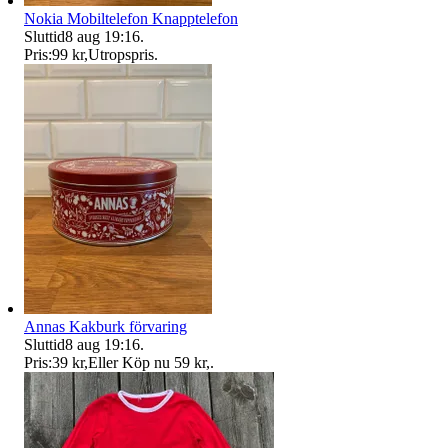
Nokia Mobiltelefon Knapptelefon
Sluttid
8 aug 19:16
.
Pris:
99 kr
,
Utropspris
.
Annas Kakburk förvaring
Sluttid
8 aug 19:16
.
Pris:
39 kr
,
Eller Köp nu
59 kr
,
.