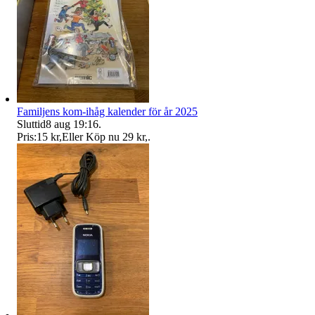
Familjens kom-ihåg kalender för år 2025
Sluttid
8 aug 19:16
.
Pris:
15 kr
,
Eller Köp nu
29 kr
,
.