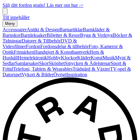
Sälj ditt fordon gratis! Läs mer om hur ->
Till innehållet
Meny
Accessoarer
Antikt & Design
Barnartiklar
Barnkläder &
Barnskor
Barnleksaker
Biljetter & Resor
Bygg & Verktyg
Böcker &
Tidningar
Datorer & Tillbehör
DVD &
Videofilmer
Fordon
Fordonsdelar & tillbehör
Foto, Kameror &
Optik
Frimärken
Handgjort & Konsthantverk
Hem &
Hushåll
Hemelektronik
Hobby
Klockor
Kläder
Konst
Musik
Mynt &
Sedlar
Samlarsaker
Skor
Skönhet
Smycken & Ädelstenar
Sport &
Fritid
Telefoni, Tablets & Wearables
Trädgård & Växter
TV-spel &
Datorspel
Vykort & Bilder
Övrigt
Inspiration