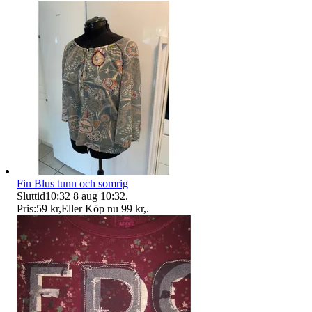
Fin Blus tunn och somrig
Sluttid
10:32
8 aug 10:32
.
Pris:
59 kr
,
Eller Köp nu
99 kr
,
.