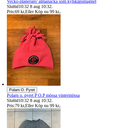
Vecko-planerare/ almanacka som kylskåpsmagnet
Sluttid
10:32
8 aug 10:32
.
Pris:
69 kr
,
Eller Köp nu
99 kr
,
.
Polarn O. Pyret
Polarn o. pyret P O.P mössa vintermössa
Sluttid
10:32
8 aug 10:32
.
Pris:
79 kr
,
Eller Köp nu
99 kr
,
.