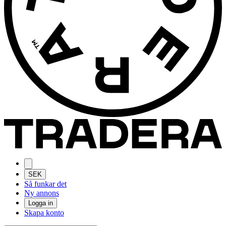
SEK
Så funkar det
Ny annons
Logga in
Skapa konto