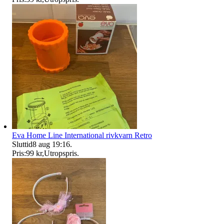
Eva Home Line International rivkvarn Retro
Sluttid
8 aug 19:16
.
Pris:
99 kr
,
Utropspris
.