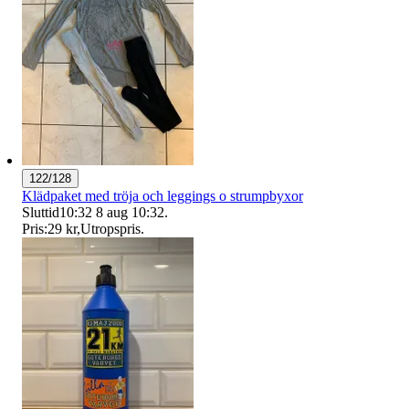
122/128
Klädpaket med tröja och leggings o strumpbyxor
Sluttid
10:32
8 aug 10:32
.
Pris:
29 kr
,
Utropspris
.