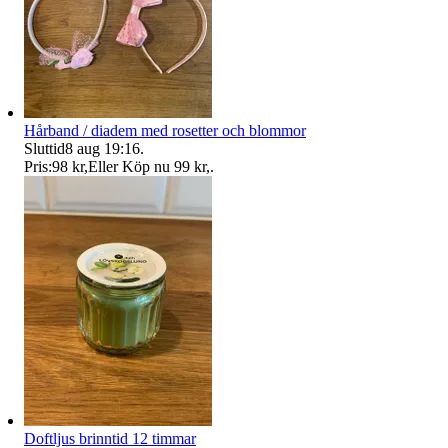
Hårband / diadem med rosetter och blommor
Sluttid
8 aug 19:16
.
Pris:
98 kr
,
Eller Köp nu
99 kr
,
.
Doftljus brinntid 12 timmar