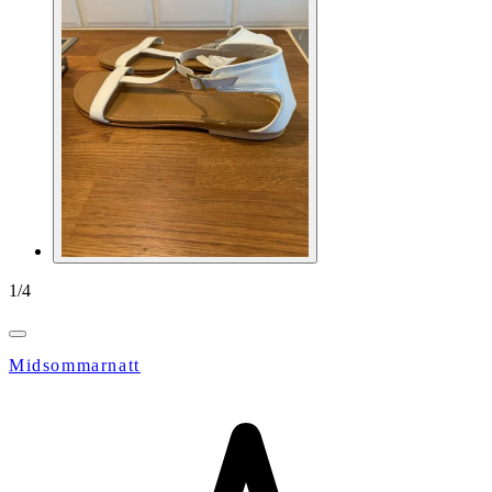
1
/
4
Midsommarnatt