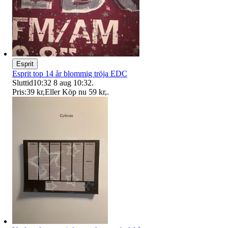
Esprit
Esprit top 14 år blommig tröja EDC
Sluttid
10:32
8 aug 10:32
.
Pris:
39 kr
,
Eller Köp nu
59 kr
,
.