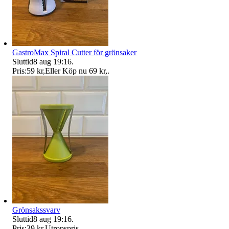
GastroMax Spiral Cutter för grönsaker
Sluttid
8 aug 19:16
.
Pris:
59 kr
,
Eller Köp nu
69 kr
,
.
Grönsakssvarv
Sluttid
8 aug 19:16
.
Pris:
39 kr
,
Utropspris
.