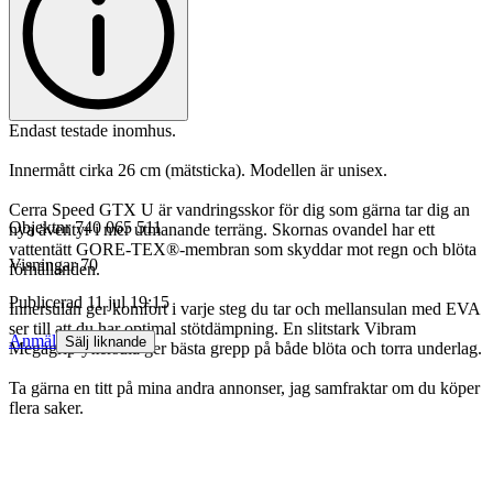
Endast testade inomhus.
Innermått cirka 26 cm (mätsticka). Modellen är unisex.
Cerra Speed GTX U är vandringsskor för dig som gärna tar dig an
Objektnr
740 065 511
nya äventyr i mer utmanande terräng. Skornas ovandel har ett
vattentätt GORE-TEX®-membran som skyddar mot regn och blöta
Visningar
70
förhållanden.
Publicerad
11 jul 19:15
Innersulan ger komfort i varje steg du tar och mellansulan med EVA
ser till att du har optimal stötdämpning. En slitstark Vibram
Anmäl
Sälj liknande
Megagrip-yttersula ger bästa grepp på både blöta och torra underlag.
Ta gärna en titt på mina andra annonser, jag samfraktar om du köper
flera saker.