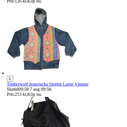
Pris:
126 kr
,
Köp nu
.
L
Timberwolf Jeansjacka Storlek Large Vintage
Sluttid
09:58
7 aug 09:58
.
Pris:
253 kr
,
Köp nu
.