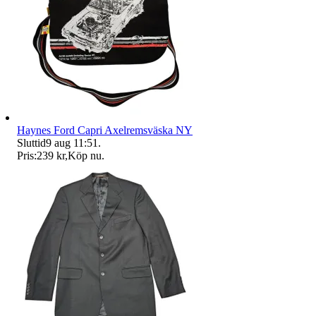
Haynes Ford Capri Axelremsväska NY
Sluttid
9 aug 11:51
.
Pris:
239 kr
,
Köp nu
.