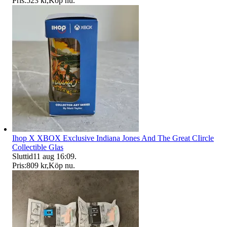
Pris:
523 kr
,
Köp nu
.
Ihop X XBOX Exclusive Indiana Jones And The Great CIircle
Collectible Glas
Sluttid
11 aug 16:09
.
Pris:
809 kr
,
Köp nu
.