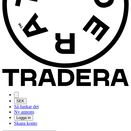
SEK
Så funkar det
Ny annons
Logga in
Skapa konto