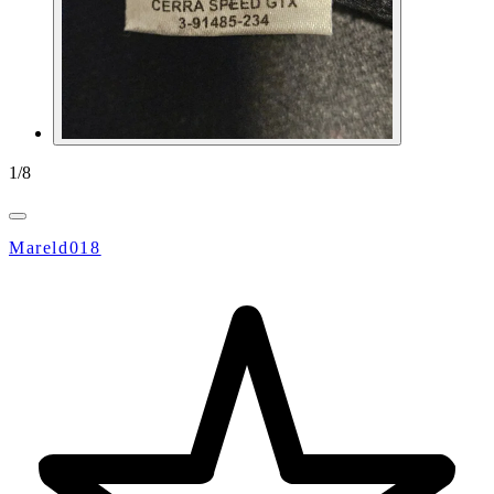
1
/
8
Mareld018