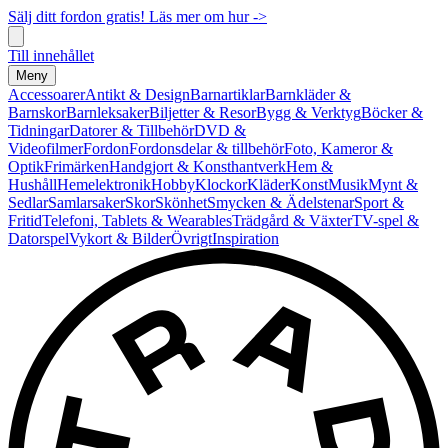
Sälj ditt fordon gratis! Läs mer om hur ->
Till innehållet
Meny
Accessoarer
Antikt & Design
Barnartiklar
Barnkläder &
Barnskor
Barnleksaker
Biljetter & Resor
Bygg & Verktyg
Böcker &
Tidningar
Datorer & Tillbehör
DVD &
Videofilmer
Fordon
Fordonsdelar & tillbehör
Foto, Kameror &
Optik
Frimärken
Handgjort & Konsthantverk
Hem &
Hushåll
Hemelektronik
Hobby
Klockor
Kläder
Konst
Musik
Mynt &
Sedlar
Samlarsaker
Skor
Skönhet
Smycken & Ädelstenar
Sport &
Fritid
Telefoni, Tablets & Wearables
Trädgård & Växter
TV-spel &
Datorspel
Vykort & Bilder
Övrigt
Inspiration