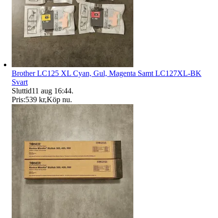
Brother LC125 XL Cyan, Gul, Magenta Samt LC127XL-BK
Svart
Sluttid
11 aug 16:44
.
Pris:
539 kr
,
Köp nu
.