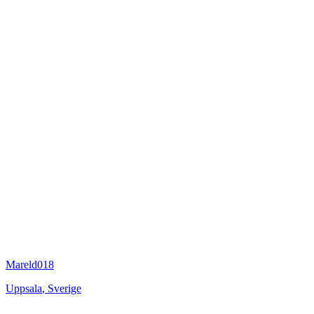
Mareld018
Uppsala
,
Sverige