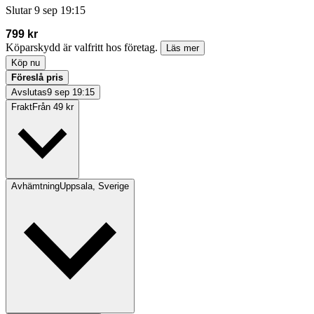
Slutar
9 sep 19:15
799 kr
Köparskydd är valfritt hos företag.
Läs mer
Köp nu
Föreslå pris
Avslutas
9 sep 19:15
Frakt
Från 49 kr
Avhämtning
Uppsala, Sverige