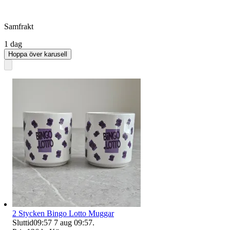
Samfrakt
1 dag
Hoppa över karusell
2 Stycken Bingo Lotto Muggar
Sluttid
09:57
7 aug 09:57
.