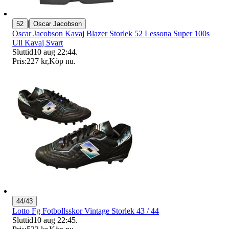
|
52
Oscar Jacobson
Oscar Jacobson Kavaj Blazer Storlek 52 Lessona Super 100s
Ull Kavaj Svart
Sluttid
10 aug 22:44
.
Pris:
227 kr
,
Köp nu
.
44/43
Lotto Fg Fotbollsskor Vintage Storlek 43 / 44
Sluttid
10 aug 22:45
.