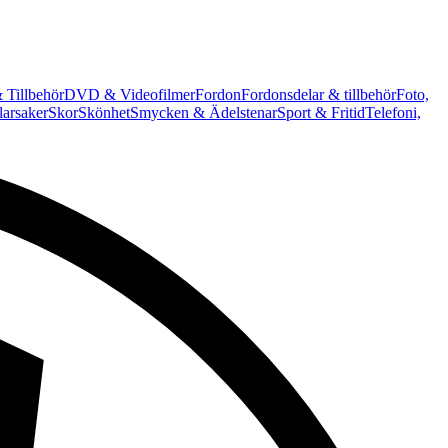
 Tillbehör
DVD & Videofilmer
Fordon
Fordonsdelar & tillbehör
Foto,
arsaker
Skor
Skönhet
Smycken & Ädelstenar
Sport & Fritid
Telefoni,