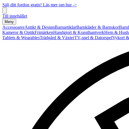
Sälj ditt fordon gratis! Läs mer om hur ->
Till innehållet
Meny
Accessoarer
Antikt & Design
Barnartiklar
Barnkläder & Barnskor
Barnl
Kameror & Optik
Frimärken
Handgjort & Konsthantverk
Hem & Hushå
Tablets & Wearables
Trädgård & Växter
TV-spel & Datorspel
Vykort &