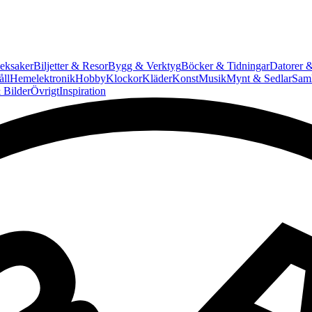
eksaker
Biljetter & Resor
Bygg & Verktyg
Böcker & Tidningar
Datorer &
ll
Hemelektronik
Hobby
Klockor
Kläder
Konst
Musik
Mynt & Sedlar
Saml
 Bilder
Övrigt
Inspiration