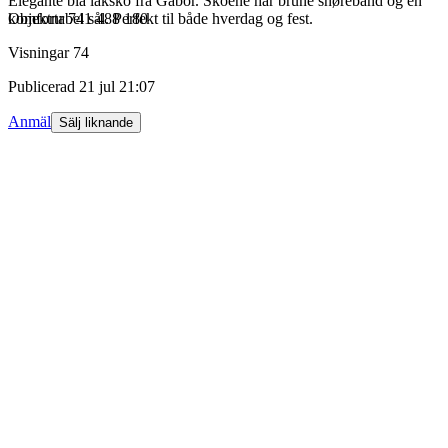
Elegante blå laksko fra Gabor. Skoene har brune snørebånd og en
komfortabel sål. Perfekt til både hverdag og fest.
Objektnr
741 488 180
Visningar
74
Publicerad
21 jul 21:07
Anmäl
Sälj liknande