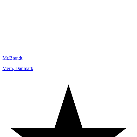
Mr.Brandt
Mern
,
Danmark