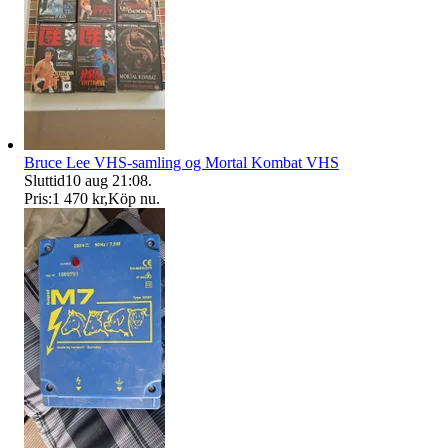
Bruce Lee VHS-samling og Mortal Kombat VHS
Sluttid
10 aug 21:08
.
Pris:
1 470 kr
,
Köp nu
.