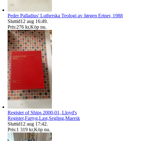
Peder Palladius' Lutherska Teologi av Jørgen Ertner, 1988
Sluttid
12 aug 16:49
.
Pris:
276 kr
,
Köp nu
.
Register of Ships 2000-01, Lloyd's
Register,Fartyg,Last,Segling,Maersk
Sluttid
12 aug 17:42
.
Pris:
1 319 kr
,
Köp nu
.