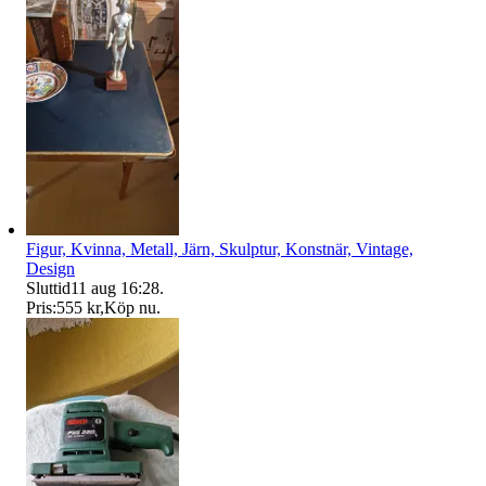
Figur, Kvinna, Metall, Järn, Skulptur, Konstnär, Vintage,
Design
Sluttid
11 aug 16:28
.
Pris:
555 kr
,
Köp nu
.