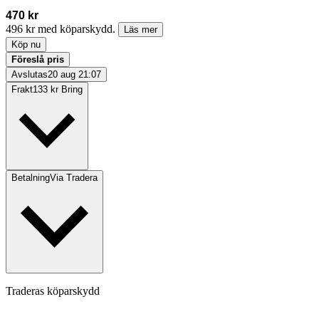
470 kr
496 kr med köparskydd.
Läs mer
Köp nu
Föreslå pris
Avslutas
20 aug 21:07
Frakt
133 kr Bring
Betalning
Via Tradera
Traderas köparskydd