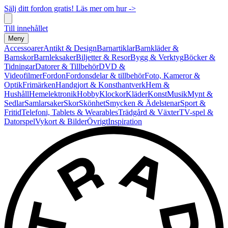
Sälj ditt fordon gratis! Läs mer om hur ->
Till innehållet
Meny
Accessoarer
Antikt & Design
Barnartiklar
Barnkläder &
Barnskor
Barnleksaker
Biljetter & Resor
Bygg & Verktyg
Böcker &
Tidningar
Datorer & Tillbehör
DVD &
Videofilmer
Fordon
Fordonsdelar & tillbehör
Foto, Kameror &
Optik
Frimärken
Handgjort & Konsthantverk
Hem &
Hushåll
Hemelektronik
Hobby
Klockor
Kläder
Konst
Musik
Mynt &
Sedlar
Samlarsaker
Skor
Skönhet
Smycken & Ädelstenar
Sport &
Fritid
Telefoni, Tablets & Wearables
Trädgård & Växter
TV-spel &
Datorspel
Vykort & Bilder
Övrigt
Inspiration