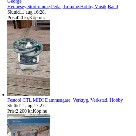
George
Hennesey,Stortromme,Pedal,Tromme,Hobby,Musik,Band
Sluttid
11 aug 16:28
.
Pris:
450 kr
,
Köp nu
.
Festool CTL MIDI Dammsugare, Verktyg, Verkstad, Hobby
Sluttid
11 aug 17:27
.
Pris:
2 200 kr
,
Köp nu
.