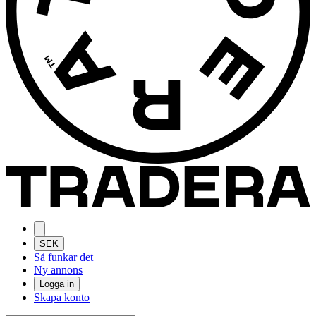
SEK
Så funkar det
Ny annons
Logga in
Skapa konto