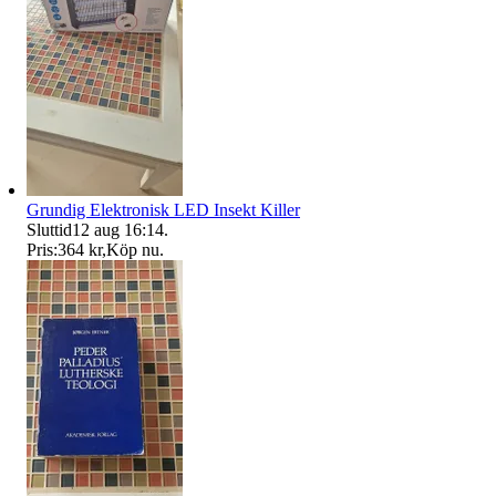
Grundig Elektronisk LED Insekt Killer
Sluttid
12 aug 16:14
.
Pris:
364 kr
,
Köp nu
.