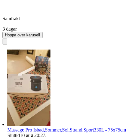
Samfrakt
3 dagar
Hoppa över karusell
Massage Pro Isbad,Sommer,Sol,Strand,Sport330L - 75x75cm
Sluttid
10 aug 20:27
.