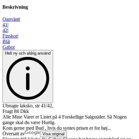
Beskrivning
Oanvänt
|
41
|
42
|
Finskor
|
Blå
|
Gabor
Helt ny och aldrig använd
Ubrugte laksko, str 41/42,
Fragt 88 Dkk
Alle Mine Varer er Listet på 4 Forskellige Salgssider. Så Nogen
gange skal du være Hurtig.
Kom gerne med Bud , hvis du syntes prisen er for høj...
Översatt av
Visa original