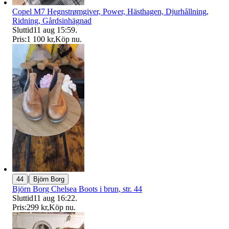
Copel M7 Hegnstrømgiver, Power, Hästhagen, Djurhållning,
Ridning, Gårdsinhägnad
Sluttid
11 aug 15:59
.
Pris:
1 100 kr
,
Köp nu
.
|
44
Björn Borg
Björn Borg Chelsea Boots i brun, str. 44
Sluttid
11 aug 16:22
.
Pris:
299 kr
,
Köp nu
.