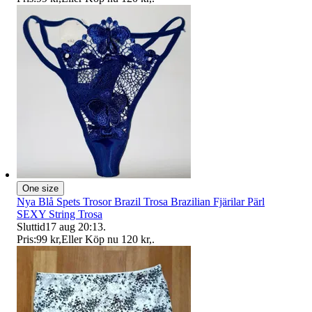
One size
Nya Blå Spets Trosor Brazil Trosa Brazilian Fjärilar Pärl
SEXY String Trosa
Sluttid
17 aug 20:13
.
Pris:
99 kr
,
Eller Köp nu
120 kr
,
.