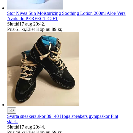
Stor Nivea Sun Moisturizing Soothing Lotion 200ml Aloe Vera
Avokado PERFECT GIFT
Sluttid
17 aug 20:42
.
Pris:
61 kr
,
Eller Köp nu
89 kr
,
.
39
Svarta sneakers skor 39 -40 Höga speakers gympaskor Fint
skick.
Sluttid
17 aug 20:44
.
Pris:
49 kr
,
Eller Köp nu
69 kr
,
.