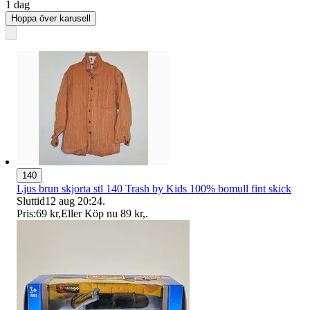
1 dag
Hoppa över karusell
140
Ljus brun skjorta stl 140 Trash by Kids 100% bomull fint skick
Sluttid
12 aug 20:24
.
Pris:
69 kr
,
Eller Köp nu
89 kr
,
.