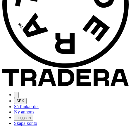
SEK
Så funkar det
Ny annons
Logga in
Skapa konto