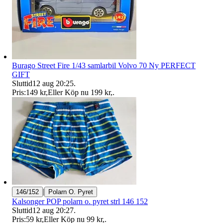
Burago Street Fire 1/43 samlarbil Volvo 70 Ny PERFECT
GIFT
Sluttid
12 aug 20:25
.
Pris:
149 kr
,
Eller Köp nu
199 kr
,
.
|
146/152
Polarn O. Pyret
Kalsonger POP polarn o. pyret strl 146 152
Sluttid
12 aug 20:27
.
Pris:
59 kr
,
Eller Köp nu
99 kr
,
.