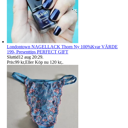
Londontown NAGELLACK Thorn Ny 100%Kvar VÄRDE
199- Presenttips PERFECT GIFT
Sluttid
12 aug 20:29
.
Pris:
99 kr
,
Eller Köp nu
120 kr
,
.