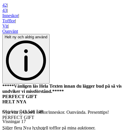
42
|
43
|
Inneskor
|
Tofflor
|
Vit
|
Oanvänt
Helt ny och aldrig använd
*****Vänligen läs Hela Texten innan du lägger bud på så vis
undviker vi missförstånd.*****
PERFECT GIFT
HELT NYA
Objektnr
743 546 748
Nya vita lyxhotell tofflor/inneskor. Oanvända. Presenttips!
PERFECT GIFT
Visningar
17
Säljer flera Nya lyxhotell tofflor på mina auktioner.