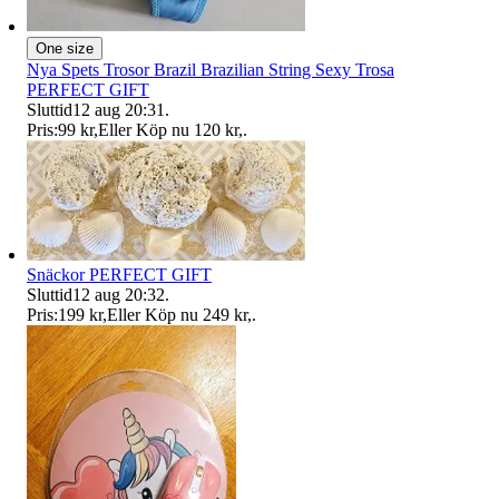
One size
Nya Spets Trosor Brazil Brazilian String Sexy Trosa
PERFECT GIFT
Sluttid
12 aug 20:31
.
Pris:
99 kr
,
Eller Köp nu
120 kr
,
.
Snäckor PERFECT GIFT
Sluttid
12 aug 20:32
.
Pris:
199 kr
,
Eller Köp nu
249 kr
,
.