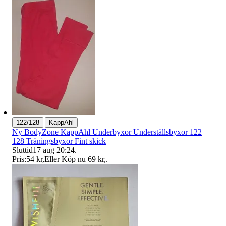
|
122/128
KappAhl
Ny BodyZone KappAhl Underbyxor Underställsbyxor 122
128 Träningsbyxor Fint skick
Sluttid
17 aug 20:24
.
Pris:
54 kr
,
Eller Köp nu
69 kr
,
.