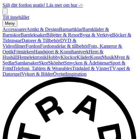
Sälj ditt fordon gratis! Läs mer om hur ->
Till innehållet
Meny
Accessoarer
Antikt & Design
Barnartiklar
Barnkläder &
Barnskor
Barnleksaker
Biljetter & Resor
Bygg & Verktyg
Böcker &
Tidningar
Datorer & Tillbehör
DVD &
Videofilmer
Fordon
Fordonsdelar & tillbehör
Foto, Kameror &
Optik
Frimärken
Handgjort & Konsthantverk
Hem &
Hushåll
Hemelektronik
Hobby
Klockor
Kläder
Konst
Musik
Mynt &
Sedlar
Samlarsaker
Skor
Skönhet
Smycken & Ädelstenar
Sport &
Fritid
Telefoni, Tablets & Wearables
Trädgård & Växter
TV-spel &
Datorspel
Vykort & Bilder
Övrigt
Inspiration