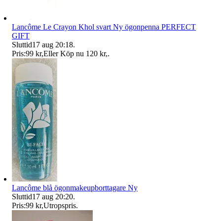
Lancôme Le Crayon Khol svart Ny ögonpenna PERFECT
GIFT
Sluttid
17 aug 20:18
.
Pris:
99 kr
,
Eller Köp nu
120 kr
,
.
Lancôme blå ögonmakeupborttagare Ny
Sluttid
17 aug 20:20
.
Pris:
99 kr
,
Utropspris
.