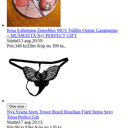
Rosa Enhörning DatorMus MUS Trådlös Optisk Gamingmus
+ MUSMATTA Ny! PERFECT GIFT
Sluttid
13 aug 20:59
.
Pris:
349 kr
,
Eller Köp nu
399 kr
,
.
One size
Nya Svarta Spets Trosor Brazil Brazilian Fjäril String Sexy
Trosa Perfect Gift
Sluttid
17 aug 20:13
.
Pris:
99 kr
,
Eller Köp nu
120 kr
,
.