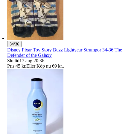
34/36
Disney Pixar Toy Story Buzz Lightyear Strumpor 34-36 The
Defender of the Galaxy
Sluttid
17 aug 20:36
.
Pris:
45 kr
,
Eller Köp nu
69 kr
,
.