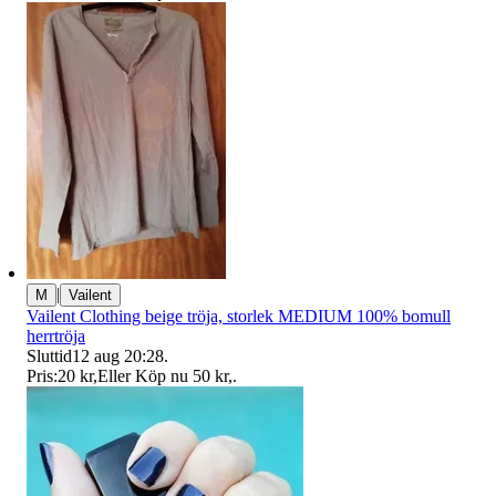
|
M
Vailent
Vailent Clothing beige tröja, storlek MEDIUM 100% bomull
herrtröja
Sluttid
12 aug 20:28
.
Pris:
20 kr
,
Eller Köp nu
50 kr
,
.