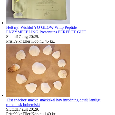
Helt ny! Wishful YO GLOW Whip Peptide
ENZYMPEELING Presenttips PERFECT GIFT
Sluttid
17 aug 20:29
.
Pris:
39 kr
,
Eller Köp nu
45 kr
,
.
12st snäckor snäcka snäckskal hav inredning detalj lantligt
romantisk bohemiskt
Sluttid
17 aug 20:29
.
Pris:
99 kr
,
Eller Köp nu
149 kr
,
.