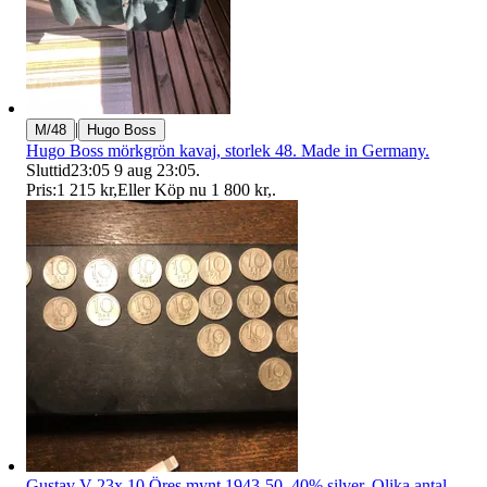
|
M/48
Hugo Boss
Hugo Boss mörkgrön kavaj, storlek 48. Made in Germany.
Sluttid
23:05
9 aug 23:05
.
Pris:
1 215 kr
,
Eller Köp nu
1 800 kr
,
.
Gustav V 23x 10 Öres mynt 1943-50, 40% silver. Olika antal