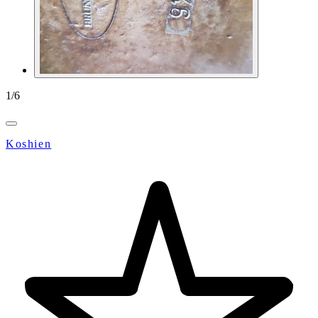
1
/
6
Koshien