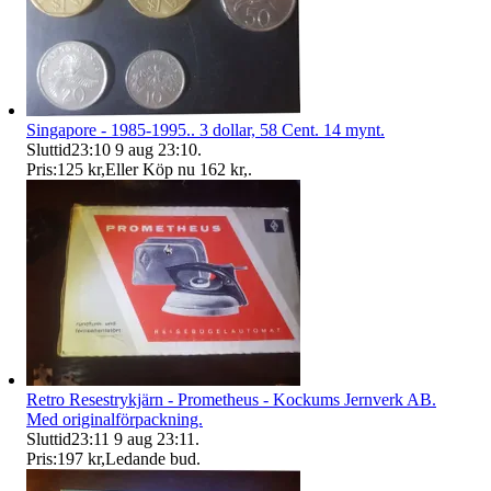
Singapore - 1985-1995.. 3 dollar, 58 Cent. 14 mynt.
Sluttid
23:10
9 aug 23:10
.
Pris:
125 kr
,
Eller Köp nu
162 kr
,
.
Retro Resestrykjärn - Prometheus - Kockums Jernverk AB.
Med originalförpackning.
Sluttid
23:11
9 aug 23:11
.
Pris:
197 kr
,
Ledande bud
.