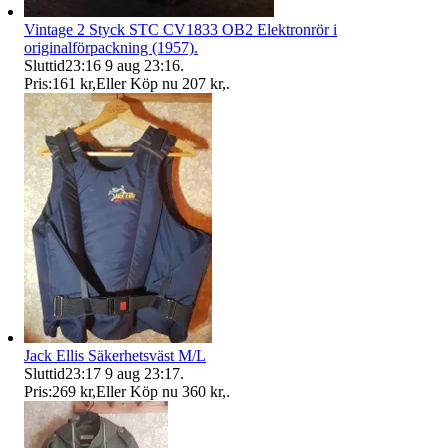
Vintage 2 Styck STC CV1833 OB2 Elektronrör i
originalförpackning (1957).
Sluttid
23:16
9 aug 23:16
.
Pris:
161 kr
,
Eller Köp nu
207 kr
,
.
Jack Ellis Säkerhetsväst M/L
Sluttid
23:17
9 aug 23:17
.
Pris:
269 kr
,
Eller Köp nu
360 kr
,
.