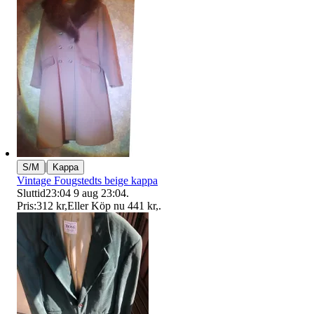
|
S/M
Kappa
Vintage Fougstedts beige kappa
Sluttid
23:04
9 aug 23:04
.
Pris:
312 kr
,
Eller Köp nu
441 kr
,
.