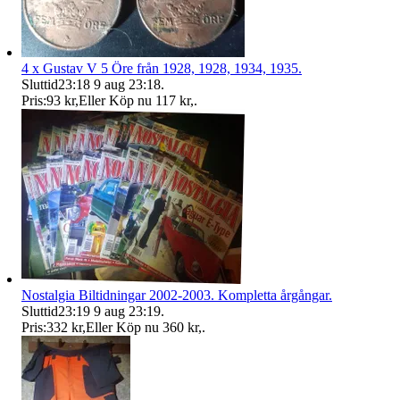
4 x Gustav V 5 Öre från 1928, 1928, 1934, 1935.
Sluttid
23:18
9 aug 23:18
.
Pris:
93 kr
,
Eller Köp nu
117 kr
,
.
Nostalgia Biltidningar 2002-2003. Kompletta årgångar.
Sluttid
23:19
9 aug 23:19
.
Pris:
332 kr
,
Eller Köp nu
360 kr
,
.