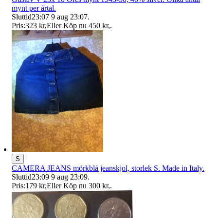
mynt per årtal.
Sluttid
23:07
9 aug 23:07
.
Pris:
323 kr
,
Eller Köp nu
450 kr
,
.
S
CAMERA JEANS mörkblå jeanskjol, storlek S. Made in Italy.
Sluttid
23:09
9 aug 23:09
.
Pris:
179 kr
,
Eller Köp nu
300 kr
,
.