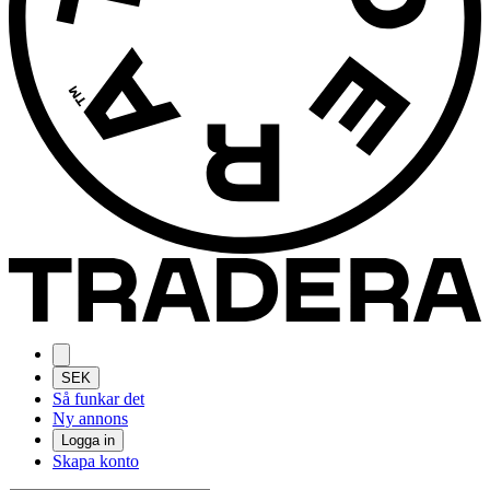
SEK
Så funkar det
Ny annons
Logga in
Skapa konto