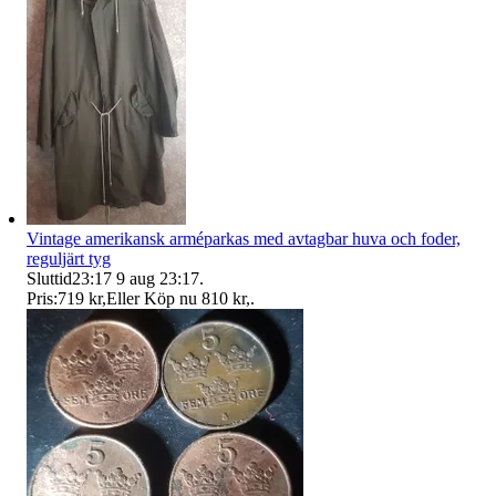
Vintage amerikansk arméparkas med avtagbar huva och foder,
reguljärt tyg
Sluttid
23:17
9 aug 23:17
.
Pris:
719 kr
,
Eller Köp nu
810 kr
,
.