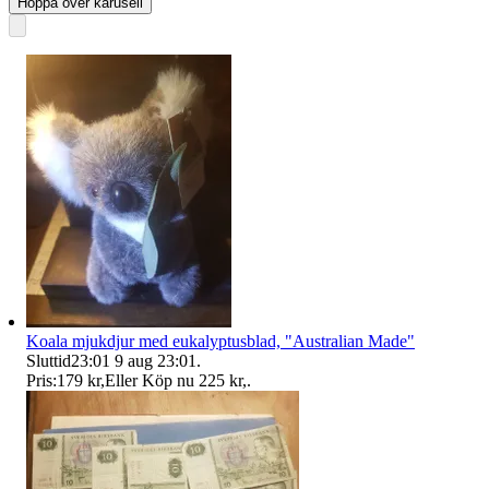
Hoppa över karusell
Koala mjukdjur med eukalyptusblad, "Australian Made"
Sluttid
23:01
9 aug 23:01
.
Pris:
179 kr
,
Eller Köp nu
225 kr
,
.