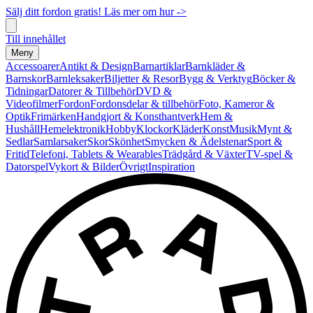
Sälj ditt fordon gratis! Läs mer om hur ->
Till innehållet
Meny
Accessoarer
Antikt & Design
Barnartiklar
Barnkläder &
Barnskor
Barnleksaker
Biljetter & Resor
Bygg & Verktyg
Böcker &
Tidningar
Datorer & Tillbehör
DVD &
Videofilmer
Fordon
Fordonsdelar & tillbehör
Foto, Kameror &
Optik
Frimärken
Handgjort & Konsthantverk
Hem &
Hushåll
Hemelektronik
Hobby
Klockor
Kläder
Konst
Musik
Mynt &
Sedlar
Samlarsaker
Skor
Skönhet
Smycken & Ädelstenar
Sport &
Fritid
Telefoni, Tablets & Wearables
Trädgård & Växter
TV-spel &
Datorspel
Vykort & Bilder
Övrigt
Inspiration