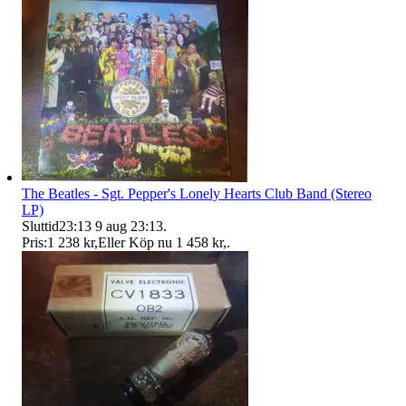
The Beatles - Sgt. Pepper's Lonely Hearts Club Band (Stereo
LP)
Sluttid
23:13
9 aug 23:13
.
Pris:
1 238 kr
,
Eller Köp nu
1 458 kr
,
.