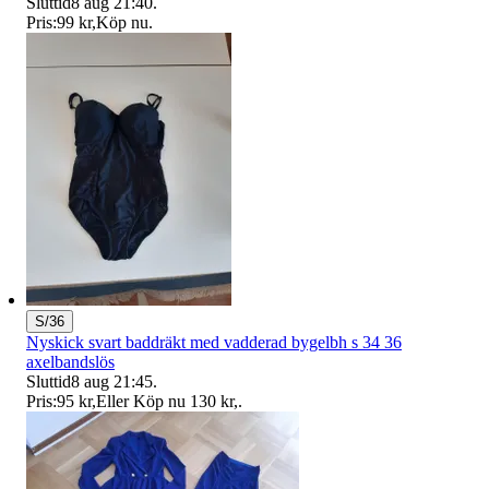
Sluttid
8 aug 21:40
.
Pris:
99 kr
,
Köp nu
.
S/36
Nyskick svart baddräkt med vadderad bygelbh s 34 36
axelbandslös
Sluttid
8 aug 21:45
.
Pris:
95 kr
,
Eller Köp nu
130 kr
,
.