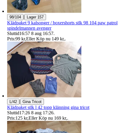
|
98/104
Lager 157
Klädpaket 9 kalsonger / boxershorts stlk 98 104 paw patrol
spindelmannen avenger
Sluttid
16:57
8 aug 16:57
.
Pris:
99 kr
,
Eller Köp nu
149 kr
,
.
|
L/42
Gina Tricot
Klädpaket stlk l 42 topp klänning gina tricot
Sluttid
17:26
8 aug 17:26
.
Pris:
125 kr
,
Eller Köp nu
169 kr
,
.