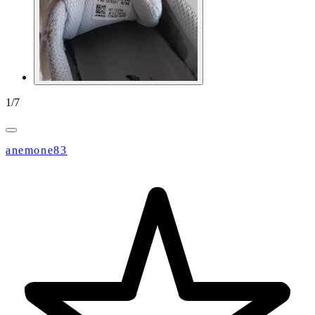
1
/
7
anemone83