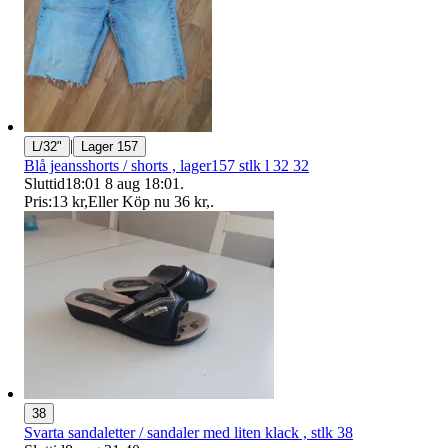
|
L/32"
Lager 157
Blå jeansshorts / shorts , lager157 stlk l 32 32
Sluttid
18:01
8 aug 18:01
.
Pris:
13 kr
,
Eller Köp nu
36 kr
,
.
38
Svarta sandaletter / sandaler med liten klack , stlk 38