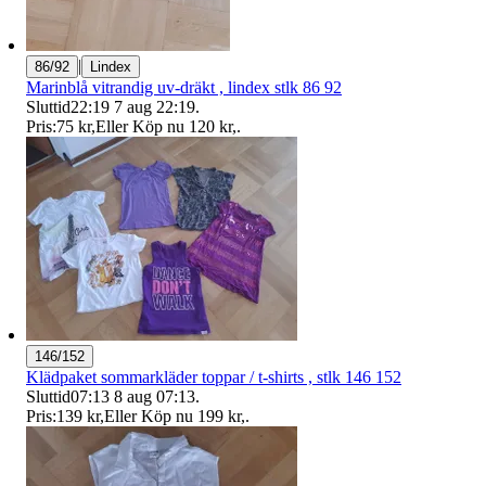
|
86/92
Lindex
Marinblå vitrandig uv-dräkt , lindex stlk 86 92
Sluttid
22:19
7 aug 22:19
.
Pris:
75 kr
,
Eller Köp nu
120 kr
,
.
146/152
Klädpaket sommarkläder toppar / t-shirts , stlk 146 152
Sluttid
07:13
8 aug 07:13
.
Pris:
139 kr
,
Eller Köp nu
199 kr
,
.