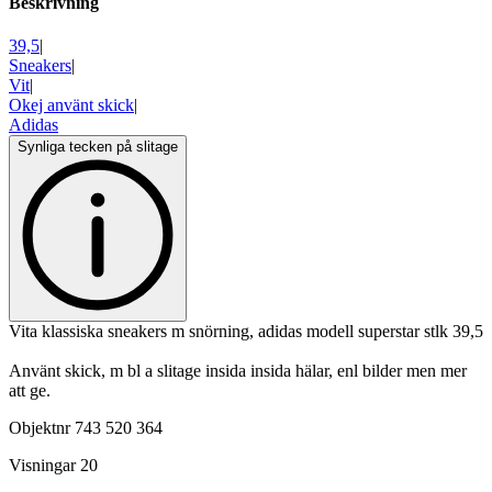
Beskrivning
39,5
|
Sneakers
|
Vit
|
Okej använt skick
|
Adidas
Synliga tecken på slitage
Vita klassiska sneakers m snörning, adidas modell superstar stlk 39,5
Använt skick, m bl a slitage insida insida hälar, enl bilder men mer
att ge.
Objektnr
743 520 364
Visningar
20