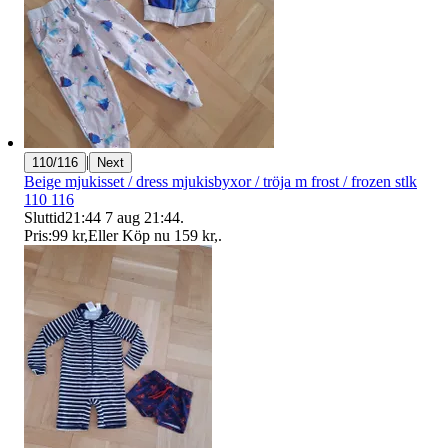
|
110/116
Next
Beige mjukisset / dress mjukisbyxor / tröja m frost / frozen stlk
110 116
Sluttid
21:44
7 aug 21:44
.
Pris:
99 kr
,
Eller Köp nu
159 kr
,
.