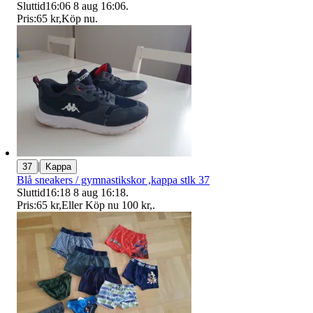
Sluttid
16:06
8 aug 16:06
.
Pris:
65 kr
,
Köp nu
.
|
37
Kappa
Blå sneakers / gymnastikskor ,kappa stlk 37
Sluttid
16:18
8 aug 16:18
.
Pris:
65 kr
,
Eller Köp nu
100 kr
,
.