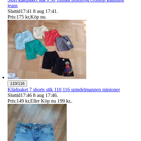
jeans
Sluttid
17:41
8 aug 17:41
.
Pris:
175 kr
,
Köp nu
.
110/116
Klädpaket 7 shorts stlk 110 116 spindelmannen minioner
Sluttid
17:46
8 aug 17:46
.
Pris:
149 kr
,
Eller Köp nu
199 kr
,
.