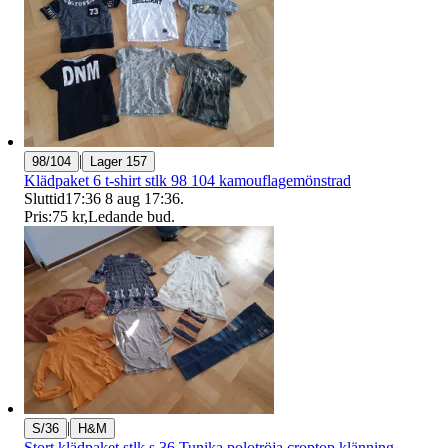
|
98/104
Lager 157
Klädpaket 6 t-shirt stlk 98 104 kamouflagemönstrad
Sluttid
17:36
8 aug 17:36
.
Pris:
75 kr
,
Ledande bud
.
|
S/36
H&M
Stort klädpaket stlk s 36 Tunika polotröja croptop klänning