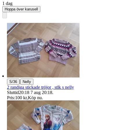
1 dag
Hoppa över karusell
|
S/36
Nelly
2 randiga stickade tröjor , stlk s nelly
Sluttid
20:18
7 aug 20:18
.
Pris:
100 kr
,
Köp nu
.