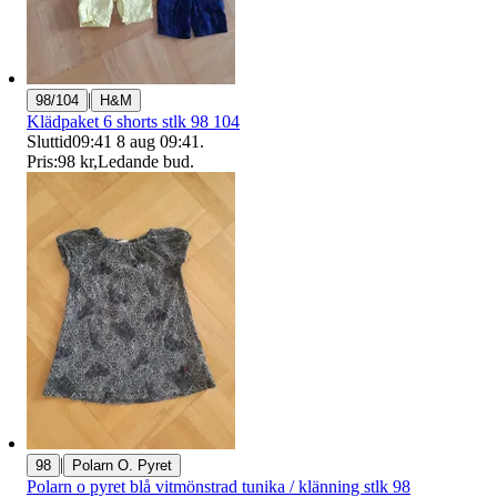
|
98/104
H&M
Klädpaket 6 shorts stlk 98 104
Sluttid
09:41
8 aug 09:41
.
Pris:
98 kr
,
Ledande bud
.
|
98
Polarn O. Pyret
Polarn o pyret blå vitmönstrad tunika / klänning stlk 98