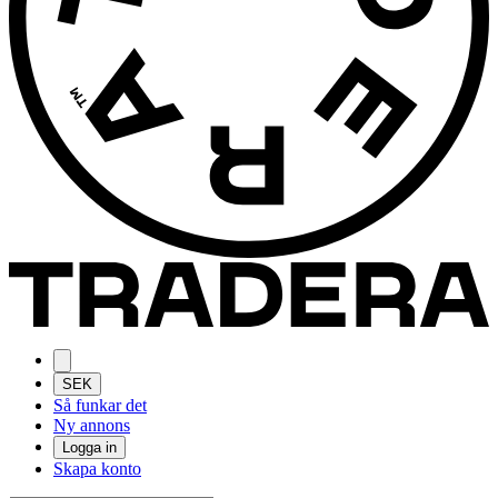
SEK
Så funkar det
Ny annons
Logga in
Skapa konto