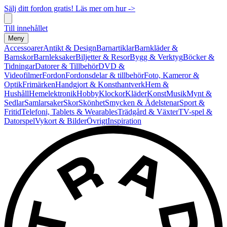
Sälj ditt fordon gratis! Läs mer om hur ->
Till innehållet
Meny
Accessoarer
Antikt & Design
Barnartiklar
Barnkläder &
Barnskor
Barnleksaker
Biljetter & Resor
Bygg & Verktyg
Böcker &
Tidningar
Datorer & Tillbehör
DVD &
Videofilmer
Fordon
Fordonsdelar & tillbehör
Foto, Kameror &
Optik
Frimärken
Handgjort & Konsthantverk
Hem &
Hushåll
Hemelektronik
Hobby
Klockor
Kläder
Konst
Musik
Mynt &
Sedlar
Samlarsaker
Skor
Skönhet
Smycken & Ädelstenar
Sport &
Fritid
Telefoni, Tablets & Wearables
Trädgård & Växter
TV-spel &
Datorspel
Vykort & Bilder
Övrigt
Inspiration