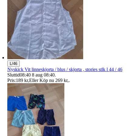
L/46
Nyskick Vit linneskjorta / blus / skjorta , stories stlk l 44 / 46
Sluttid
08:40
8 aug 08:40
.
Pris:
189 kr
,
Eller Köp nu
269 kr
,
.