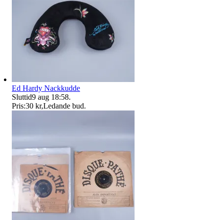
Ed Hardy Nackkudde
Sluttid
9 aug 18:58
.
Pris:
30 kr
,
Ledande bud
.