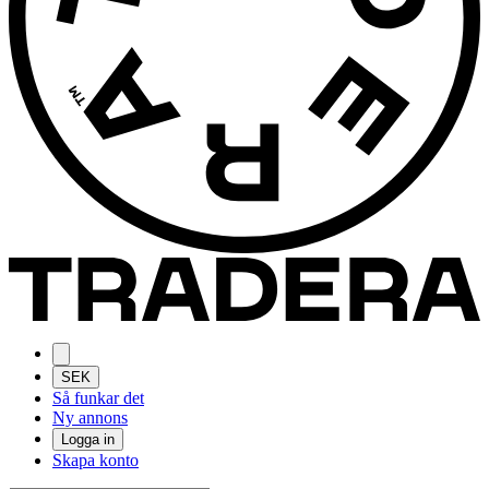
SEK
Så funkar det
Ny annons
Logga in
Skapa konto