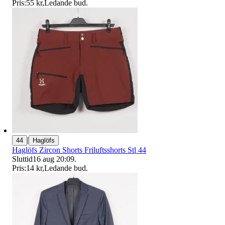
Pris:
55 kr
,
Ledande bud
.
|
44
Haglöfs
Haglöfs Zircon Shorts Friluftsshorts Stl 44
Sluttid
16 aug 20:09
.
Pris:
14 kr
,
Ledande bud
.