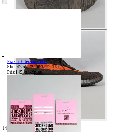
Frakt i Efterhand DK
Sluttid
3 okt 09:00
.
Pris:
145 kr
,
Köp nu
.
1
/
6