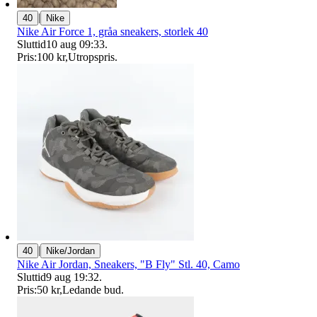
|
40
Nike
Nike Air Force 1, gråa sneakers, storlek 40
Sluttid
10 aug 09:33
.
Pris:
100 kr
,
Utropspris
.
|
40
Nike/Jordan
Nike Air Jordan, Sneakers, "B Fly" Stl. 40, Camo
Sluttid
9 aug 19:32
.
Pris:
50 kr
,
Ledande bud
.