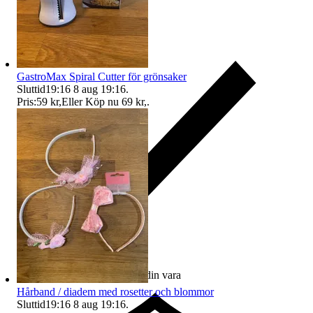
GastroMax Spiral Cutter för grönsaker
Sluttid
19:16
8 aug 19:16
.
Pris:
59 kr
,
Eller Köp nu
69 kr
,
.
Ersättning om du inte får din vara
Hårband / diadem med rosetter och blommor
Sluttid
19:16
8 aug 19:16
.