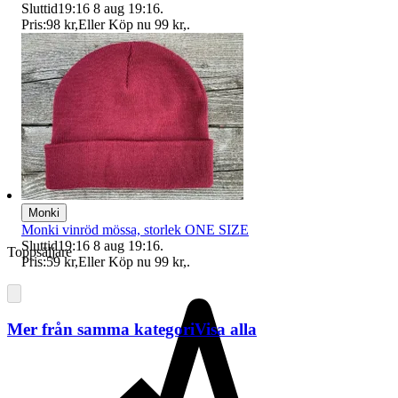
Sluttid
19:16
8 aug 19:16
.
Pris:
98 kr
,
Eller Köp nu
99 kr
,
.
Monki
Monki vinröd mössa, storlek ONE SIZE
Sluttid
19:16
8 aug 19:16
.
Toppsäljare
Pris:
59 kr
,
Eller Köp nu
99 kr
,
.
Mer från samma kategori
Visa alla