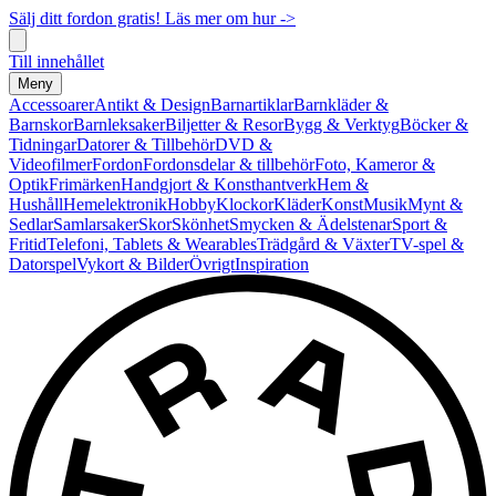
Sälj ditt fordon gratis! Läs mer om hur ->
Till innehållet
Meny
Accessoarer
Antikt & Design
Barnartiklar
Barnkläder &
Barnskor
Barnleksaker
Biljetter & Resor
Bygg & Verktyg
Böcker &
Tidningar
Datorer & Tillbehör
DVD &
Videofilmer
Fordon
Fordonsdelar & tillbehör
Foto, Kameror &
Optik
Frimärken
Handgjort & Konsthantverk
Hem &
Hushåll
Hemelektronik
Hobby
Klockor
Kläder
Konst
Musik
Mynt &
Sedlar
Samlarsaker
Skor
Skönhet
Smycken & Ädelstenar
Sport &
Fritid
Telefoni, Tablets & Wearables
Trädgård & Växter
TV-spel &
Datorspel
Vykort & Bilder
Övrigt
Inspiration