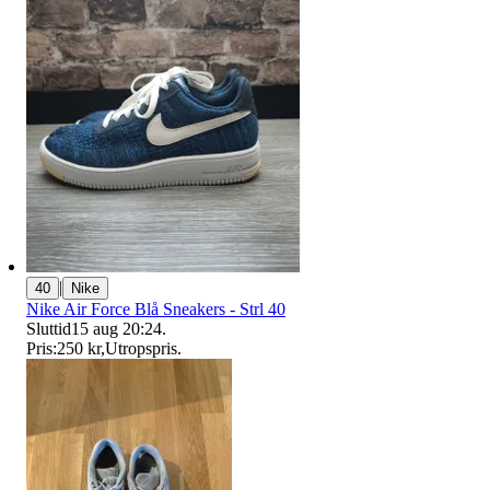
|
40
Nike
Nike Air Force Blå Sneakers - Strl 40
Sluttid
15 aug 20:24
.
Pris:
250 kr
,
Utropspris
.