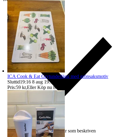
ICA Cook & Eat Grytunderlägg med grönsaksmotiv
Sluttid
19:16
8 aug 19:16
.
Pris:
59 kr
,
Eller Köp nu
89 kr
,
.
Ersättning om varan inte är som beskriven