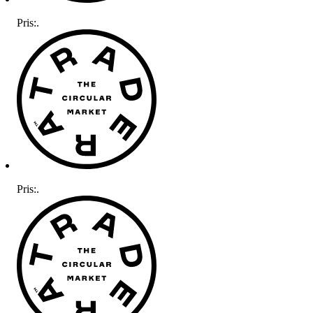
Pris:
.
Pris:
.