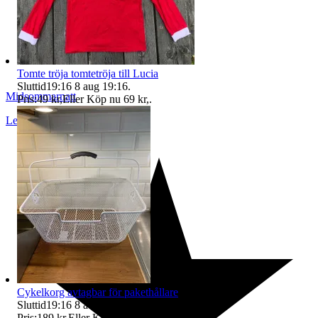
Tomte tröja tomtetröja till Lucia
Sluttid
19:16
8 aug 19:16
.
Midsommarnatt
Pris:
49 kr
,
Eller Köp nu
69 kr
,
.
Lerum
,
Sverige
Cykelkorg avtagbar för pakethållare
Sluttid
19:16
8 aug 19:16
.
Pris:
189 kr
,
Eller Köp nu
249 kr
,
.