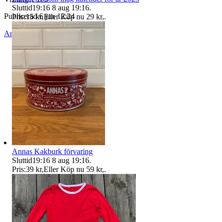
Sluttid
19:16
8 aug 19:16
.
Publicerad
6 jun 12:24
Pris:
15 kr
,
Eller Köp nu
29 kr
,
.
Anmäl
Sälj liknande
Annas Kakburk förvaring
Sluttid
19:16
8 aug 19:16
.
Pris:
39 kr
,
Eller Köp nu
59 kr
,
.