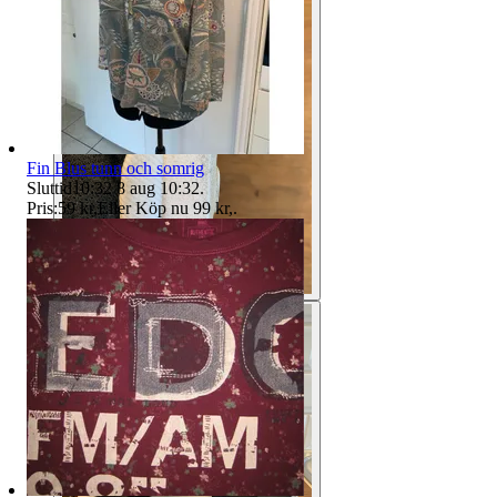
Fin Blus tunn och somrig
Sluttid
10:32
8 aug 10:32
.
Pris:
59 kr
,
Eller Köp nu
99 kr
,
.