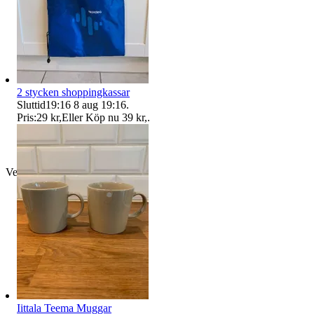
2 stycken shoppingkassar
Sluttid
19:16
8 aug 19:16
.
Pris:
29 kr
,
Eller Köp nu
39 kr
,
.
Verifierad
Iittala Teema Muggar