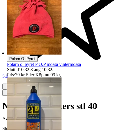
Polarn O. Pyret
Polarn o. pyret P O.P mössa vintermössa
Sluttid
10:32
8 aug 10:32
.
Pris:
79 kr
,
Eller Köp nu
99 kr
,
.
5.0
Nike Air Sneakers stl 40
Avslutad
19 jun 12:24
Slutpris