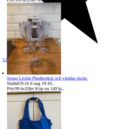
5.0
Senso Living Plastbestick och vinglas picnic
Sluttid
19:16
8 aug 19:16
.
Pris:
99 kr
,
Eller Köp nu
149 kr
,
.