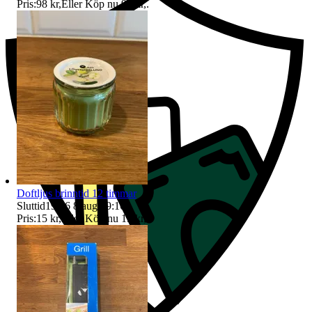
Pris:
98 kr
,
Eller Köp nu
99 kr
,
.
Doftljus brinntid 12 timmar
Sluttid
19:16
8 aug 19:16
.
Pris:
15 kr
,
Eller Köp nu
19 kr
,
.