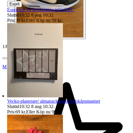
Esprit
Esprit top 14 år blommig tröja EDC
Sluttid
10:32
8 aug 10:32
.
Pris:
39 kr
,
Eller Köp nu
59 kr
,
.
1
/
8
Midsommarnatt
Vecko-planerare/ almanacka som kylskåpsmagnet
Sluttid
10:32
8 aug 10:32
.
Pris:
69 kr
,
Eller Köp nu
99 kr
,
.