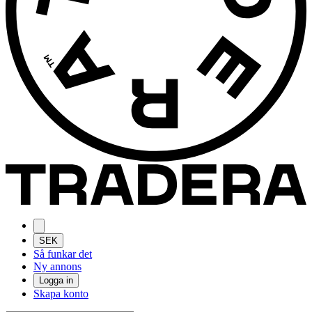
SEK
Så funkar det
Ny annons
Logga in
Skapa konto