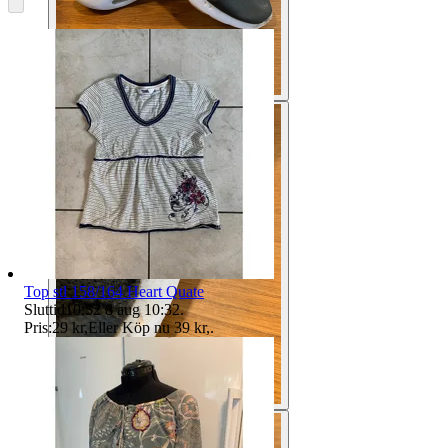
Top stl 158/164 Heart Quate
Sluttid
10:32
8 aug 10:32
.
Pris:
29 kr
,
Eller Köp nu
39 kr
,
.