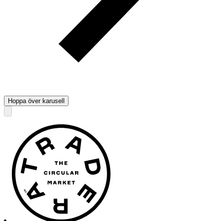
Hoppa över karusell