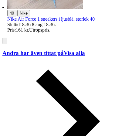
|
40
Nike
Nike Air Force 1 sneakers i ljusblå, storlek 40
Sluttid
18:36
8 aug 18:36
.
Pris:
161 kr
,
Utropspris
.
Andra har även tittat på
Visa alla