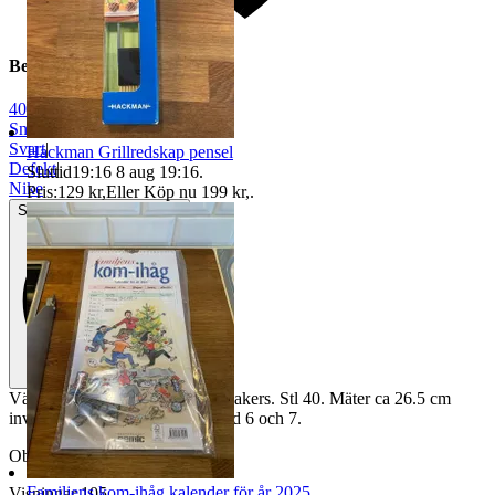
Beskrivning
40
|
Sneakers
|
Svart
|
Hackman Grillredskap pensel
Defekt
|
Sluttid
19:16
8 aug 19:16
.
Nike
Pris:
129 kr
,
Eller Köp nu
199 kr
,
.
Skadad eller fungerar inte
Välanvända Svarta Nike Air sneakers. Stl 40. Mäter ca 26.5 cm
invändigt. Obs: Se skador på bild 6 och 7.
Objektnr
735 095 727
Familjens kom-ihåg kalender för år 2025
Visningar
105